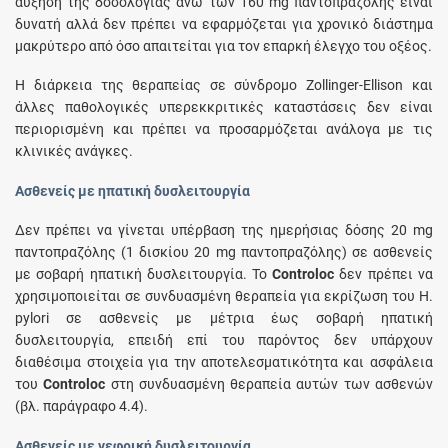
αύξηση της δοσολογίας άνω των 160 mg παντοπραζόλης είναι
δυνατή αλλά δεν πρέπει να εφαρμόζεται για χρονικό διάστημα
μακρύτερο από όσο απαιτείται για τον επαρκή έλεγχο του οξέος.
Η διάρκεια της θεραπείας σε σύνδρομο Zollinger-Ellison και
άλλες παθολογικές υπερεκκριτικές καταστάσεις δεν είναι
περιορισμένη και πρέπει να προσαρμόζεται ανάλογα με τις
κλινικές ανάγκες.
Ασθενείς με ηπατική δυσλειτουργία
Δεν πρέπει να γίνεται υπέρβαση της ημερήσιας δόσης 20 mg
παντοπραζόλης (1 δισκίου 20 mg παντοπραζόλης) σε ασθενείς
με σοβαρή ηπατική δυσλειτουργία. Το
Controloc
δεν πρέπει να
χρησιμοποιείται σε συνδυασμένη θεραπεία για εκρίζωση του H.
pylori σε ασθενείς με μέτρια έως σοβαρή ηπατική
δυσλειτουργία, επειδή επί του παρόντος δεν υπάρχουν
διαθέσιμα στοιχεία για την αποτελεσματικότητα και ασφάλεια
του
Controloc
στη συνδυασμένη θεραπεία αυτών των ασθενών
(βλ. παράγραφο 4.4).
Ασθενείς με νεφρική δυσλειτουργία