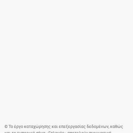
© Το έργο καταχώρησης και επεξεργασίας δεδομένων, καθώς
και το εμπορικό σήμα «Γαληνός» αποτελούν πνευματική