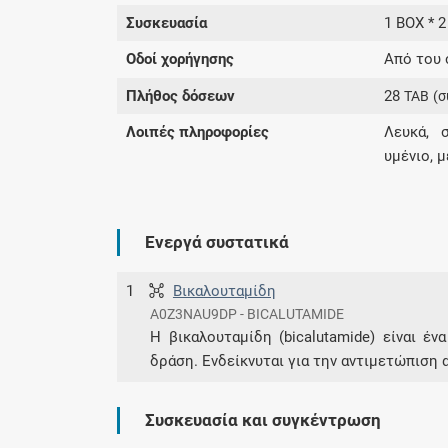
Συσκευασία
1 BOX * 2
Οδοί χορήγησης
Από του 
Πλήθος δόσεων
28
TAB
(σ
Λοιπές πληροφορίες
Λευκά, 
υμένιο, 
Ενεργά συστατικά
1
Βικαλουταμίδη
A0Z3NAU9DP - BICALUTAMIDE
Η βικαλουταμίδη (bicalutamide) είναι έν
δράση. Ενδείκνυται για την αντιμετώπιση
Συσκευασία και συγκέντρωση