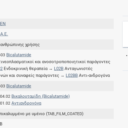
Συνδρομές
LEN
Μάθετε περισσότερα για τα οφέλη και τις
 A.E.
επιπλέον παροχές των συνδρομητικών
προγραμμάτων
 ανθρώπινης χρήσης
Bicalutamide
B03
ινεοπλασματικοί και ανοσοτροποποιητικοί παράγοντες
02
Ενδοκρινική θεραπεία →
L02B
Ανταγωνιστές
Ενδείξεις και αγωγές
νών και συναφείς παράγοντες →
L02BB
Αντι-ανδρογόνα
Βρείτε θεραπευτικές ενδείξεις και αγωγές για
Bicalutamide
B03
νόσους, συμπτώματα και ιατρικές πράξεις
Βικαλουταμίδη (Bicalutamide)
.04.02
Aντιανδρογόνα
.01.02
επικαλυμμένο με υμένιο (
)
TAB_FILM_COATED
Γνωρίζατε ότι...
B