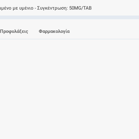
Ελέγξτε την αγωγή σας για αντενδείξεις και
μμένο με υμένιο
Συγκέντρωση
50MG/TAB
αλληλεπιδράσεις μεταξύ των φαρμάκων
Προφυλάξεις
Φαρμακολογία
Οι συνταγές μου
Αποθηκεύστε τις συνταγές σας και
μοιραστείτε τις εύκολα και με ασφάλεια
Μητρότητα και φάρμακα
Ενημερωθείτε για την ασφάλεια χορήγησης
ενός φαρμάκου κατά τη διάρκεια της
εγκυμοσύνης ή του θηλασμού