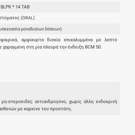
Μοιραζόμαστε μαζί σας γεγονότα της
 BLPK * 14 TAB
πορείας του Galinos.gr από το 2011 μέχρι
στόματος (
)
σήμερα
ORAL
υσκευασία μοναδιαίων δόσεων)
σφαιρικά, αμφίκυρτα δισκία επικαλυμμένα με λεπτό
με χαραγμένη στη μία πλευρά την ένδειξη ΒCM 50.
α μη-στεροειδές αντιανδρογόνο, χωρίς άλλη ενδοκρινή
 ασθενών με καρκίνο του προστάτη.