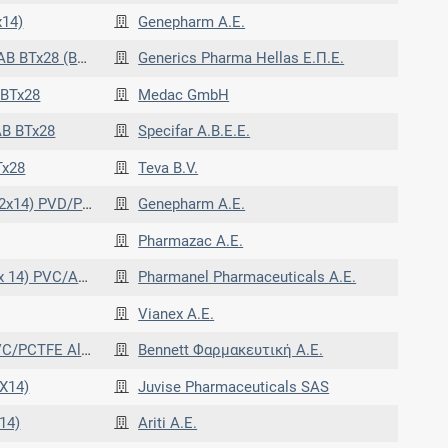
x14)
Genepharm Α.Ε.
VDC/ALUM. FOIL)
Generics Pharma Hellas Ε.Π.Ε.
BTx28
Medac GmbH
B BTx28
Specifar A.B.E.E.
Tx28
Teva B.V.
LU PVD/PVDC, ALU
Genepharm Α.Ε.
Pharmazac Α.Ε.
IL PVC/ALUM.FOIL
Pharmanel Pharmaceuticals Α.Ε.
Vianex A.E.
TFE Aluminium blister)
Bennett Φαρμακευτική A.E.
X14)
Juvise Pharmaceuticals SAS
14)
Ariti Α.Ε.