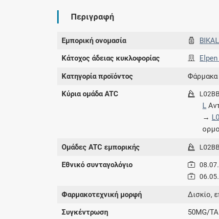
Περιγραφή
Εμπορική ονομασία
BIKA
Κάτοχος άδειας κυκλοφορίας
Elpen
Κατηγορία προϊόντος
Φάρμακα
Κύρια ομάδα ATC
L02B
L
Αντ
→
L
ορμο
Ομάδες ATC εμπορικής
L02B
Εθνικό συνταγολόγιο
08.07
06.05
Φαρμακοτεχνική μορφή
Δισκίο, 
Συγκέντρωση
50MG/TA