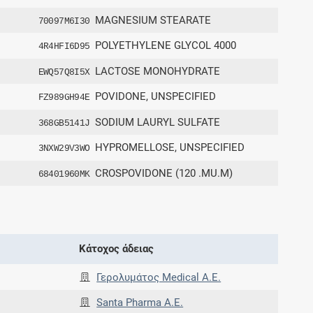
MAGNESIUM STEARATE
70097M6I30
POLYETHYLENE GLYCOL 4000
4R4HFI6D95
LACTOSE MONOHYDRATE
EWQ57Q8I5X
POVIDONE, UNSPECIFIED
FZ989GH94E
SODIUM LAURYL SULFATE
368GB5141J
HYPROMELLOSE, UNSPECIFIED
3NXW29V3WO
CROSPOVIDONE (120 .MU.M)
68401960MK
Κάτοχος άδειας
Γερολυμάτος Medical Α.Ε.
Santa Pharma A.E.