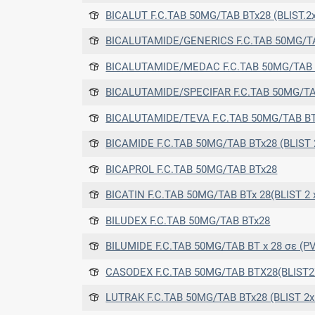
BICALUT F.C.TAB 50MG/TAB BTx28 (BLIST.2
BICALUTAMIDE/GENERICS F.C.TAB 50MG/TAB BTx28 (BLIST PVC/P
BICALUTAMIDE/MEDAC F.C.TAB 50MG/TAB 
BICALUTAMIDE/SPECIFAR F.C.TAB 50MG/TA
BICALUTAMIDE/TEVA F.C.TAB 50MG/TAB B
BICAMIDE F.C.TAB 50MG/TAB BTx28 (BLIST 2x14) PVD/PVDC, A
BICAPROL F.C.TAB 50MG/TAB BTx28
BICATIN F.C.TAB 50MG/TAB BTx 28(BLIST 2 x 14) PVC/ALUM.FO
BILUDEX F.C.TAB 50MG/TAB BTx28
BILUMIDE F.C.TAB 50MG/TAB BT x 28 σε (PVC/PCTFE Aluminium blister) σε (PVC/PC
CASODEX F.C.TAB 50MG/TAB BTX28(BLIST2
LUTRAK F.C.TAB 50MG/TAB BTx28 (BLIST 2x