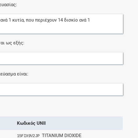
ευασίας:
ανά
1
κυτία
, που περιέχουν
14
δισκίο
ανά
1
αι ως εξής:
εύασμα είναι:
Κωδικός UNII
TITANIUM DIOXIDE
15FIX9V2JP