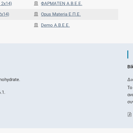
 2x14)
ΦΑΡΜΑΤΕΝ Α.Β.Ε.Ε.
2x14)
Opus Materia Ε.Π.Ε.
Demo Α.Β.Ε.Ε.
Bi
nohydrate.
Δι
Το
.1.
αν
συ