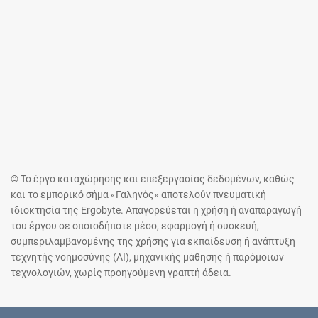
© Το έργο καταχώρησης και επεξεργασίας δεδομένων, καθώς
και το εμπορικό σήμα «Γαληνός» αποτελούν πνευματική
ιδιοκτησία της Ergobyte. Απαγορεύεται η χρήση ή αναπαραγωγή
του έργου σε οποιοδήποτε μέσο, εφαρμογή ή συσκευή,
συμπεριλαμβανομένης της χρήσης για εκπαίδευση ή ανάπτυξη
τεχνητής νοημοσύνης (AI), μηχανικής μάθησης ή παρόμοιων
τεχνολογιών, χωρίς προηγούμενη γραπτή άδεια.