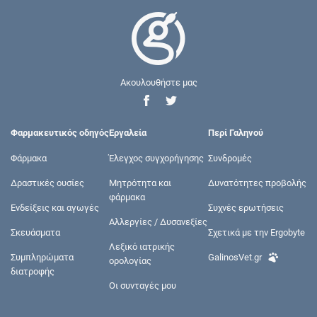
Ακουλουθήστε μας
Φαρμακευτικός οδηγός
Εργαλεία
Περί Γαληνού
Φάρμακα
Έλεγχος συγχορήγησης
Συνδρομές
Δραστικές ουσίες
Μητρότητα και
Δυνατότητες προβολής
φάρμακα
Ενδείξεις και αγωγές
Συχνές ερωτήσεις
Αλλεργίες / Δυσανεξίες
Σκευάσματα
Σχετικά με την Ergobyte
Λεξικό ιατρικής
Συμπληρώματα
GalinosVet.gr
ορολογίας
διατροφής
Οι συνταγές μου