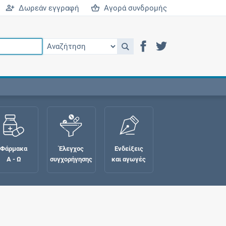
Δωρεάν εγγραφή
Αγορά συνδρομής
Φάρμακα
Έλεγχος
Ενδείξεις
Α - Ω
συγχορήγησης
και αγωγές