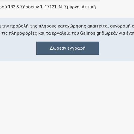
ού 183 & Σάρδεων 1, 17121, Ν. Σμύρνη, Αττική
Συνδρομές
α την προβολή της πλήρους καταχώρησης απαιτείται συνδρομή σ
Μάθετε περισσότερα για τα οφέλη και τις
ις πληροφορίες και τα εργαλεία του Galinos.gr δωρεάν για ένα
επιπλέον παροχές των συνδρομητικών
προγραμμάτων
Δωρεάν εγγραφή
Ενδείξεις και αγωγές
Βρείτε θεραπευτικές ενδείξεις και αγωγές για
νόσους, συμπτώματα και ιατρικές πράξεις
Γνωρίζατε ότι...