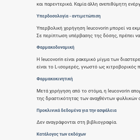
και παρεντερικά. Καμία άλλη ανεπιθύμητη ενέργε
Υπερδοσολογία - αντιμετώπιση
Υπερβολική χορήγηση leucovorin μπορεί να εκμ
Σε περίπτωση υπέρβασης της δόσης, πρέπει να
Φαρμακοδυναμική
Η leucovorin είναι ρακεμικό μίγμα των διαστε
είναι το L-ισομερές, γνωστό ως κιτροβορικός π
Φαρμακοκινητική
Μετά χορήγηση από το στόμα, η leucovorin απ
της δραστικότητας των αναχθέντων φυλλικών σ
Προκλινικά δεδομένα για την ασφάλεια
Δεν αναγράφονται στη βιβλιογραφία.
Κατάλογος των εκδόχων