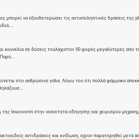
μπορεί να εξουδετερώσει τις αντιεπιληπτικές δράσεις της pheno
διά....
ι κουνέλια σε δόσεις τουλάχιστον 50 φορές μεγαλύτερες από τ
Παρό...
ίνεται στο ανθρώπινο γάλα. Λόγω του ότι πολλά φάρμακα απεκκ
θηλάζουσ...
η της leucovorin στην ικανότητα οδήγησης και χειρισμού μηχανη
ακτοειδείς αντιδράσεις και κνίδωση, έχουν παρατηρηθεί μετά α