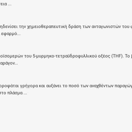
ια ...
ηδενίσει την χημειοθεραπευτική δράση των ανταγωνιστών του φ
 εφαρμό...
ρεοϊσομερών του 5-μυρμηκο-τετραϋδροφυλλικού οξέος (THF). Το
αράγον...
ορροφάται γρήγορα και αυξάνει το ποσό των αναχθέντων παραγώ
το πλάσμα ...