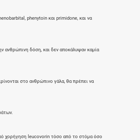
barbital, phenytoin και primidone, και να
ην ανθρώπινη δόση, και δεν αποκάλυψαν καμία
ρίνονται στο ανθρώπινο γάλα, θα πρέπει να
μάτων.
πό χορήγηση leucovorin τόσο από το στόμα όσο