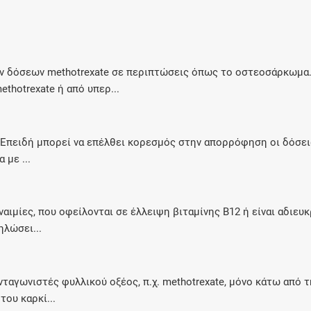
Μοιραζόμαστε μαζί σας γεγονότα της
πορείας του Galinos.gr από το 2011 μέχρι
σήμερα
 δόσεων methotrexate σε περιπτώσεις όπως το οστεοσάρκωμα.
hotrexate ή από υπερ...
. Επειδή μπορεί να επέλθει κορεσμός στην απορρόφηση οι δόσει
 με ...
αιμίες, που οφείλονται σε έλλειψη βιταμίνης Β12 ή είναι αδιευκ
ηλώσει...
ανταγωνιστές φυλλικού οξέος, π.χ. methotrexate, μόνο κάτω από
ου καρκί...