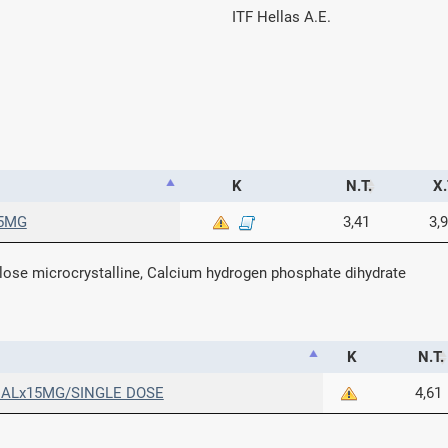
ITF Hellas Α.Ε.
Κ
Ν.Τ.
Χ.
15MG
3,41
3,
lose microcrystalline, Calcium hydrogen phosphate dihydrate
Κ
Ν.Τ.
IALx15MG/SINGLE DOSE
4,61