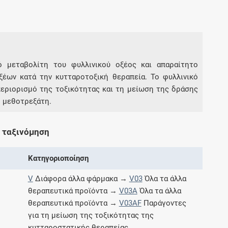
Συνδρομές
Μάθετε περισσότερα για τα οφέλη και τις
επιπλέον παροχές των συνδρομητικών
ό μεταβολίτη του φυλλινικού οξέος και απαραίτητο
προγραμμάτων
ξέων κατά την κυτταροτοξική θεραπεία. Το φυλλινικό
περιορισμό της τοξικότητας και τη μείωση της δράσης
 μεθοτρεξάτη.
Ενδείξεις και αγωγές
 ταξινόμηση
Βρείτε θεραπευτικές ενδείξεις και αγωγές για
Κατηγοριοποίηση
νόσους, συμπτώματα και ιατρικές πράξεις
V
Διάφορα άλλα φάρμακα →
V03
Όλα τα άλλα
θεραπευτικά προϊόντα →
V03A
Όλα τα άλλα
θεραπευτικά προϊόντα →
V03AF
Παράγοντες
Γνωρίζατε ότι...
για τη μείωση της τοξικότητας της
κυτταροστατικής θεραπείας