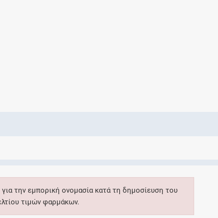
Ελέγξτε την αγωγή σας για αντενδείξεις και
αλληλεπιδράσεις μεταξύ των φαρμάκων
Οι συνταγές μου
Αποθηκεύστε τις συνταγές σας και
μοιραστείτε τις εύκολα και με ασφάλεια
Μητρότητα και φάρμακα
Ενημερωθείτε για την ασφάλεια χορήγησης
 για την εμπορική ονομασία κατά τη δημοσίευση του
ενός φαρμάκου κατά τη διάρκεια της
ελτίου τιμών φαρμάκων.
εγκυμοσύνης ή του θηλασμού