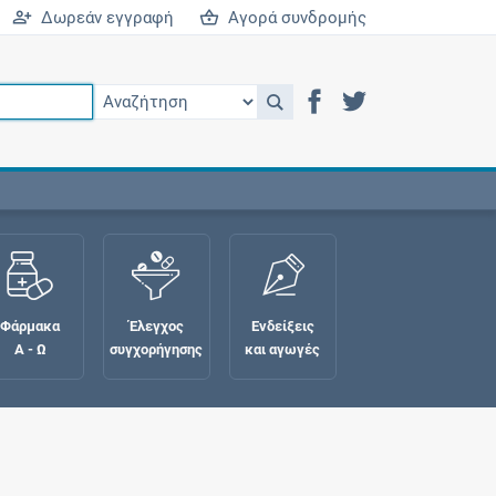
Δωρεάν εγγραφή
Αγορά συνδρομής
Φάρμακα
Έλεγχος
Ενδείξεις
Α - Ω
συγχορήγησης
και αγωγές