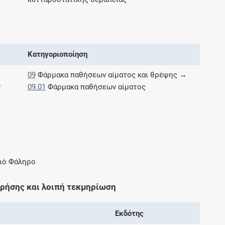
Μοιραζόμαστε μαζί σας γεγονότα της
πορείας του Galinos.gr από το 2011 μέχρι
σήμερα
Κατηγοριοποίηση
09
Φάρμακα παθήσεων αίματος και θρέψης →
ν
09.01
Φάρμακα παθήσεων αίματος
αιό Φάληρο
χρήσης και λοιπή τεκμηρίωση
Εκδότης