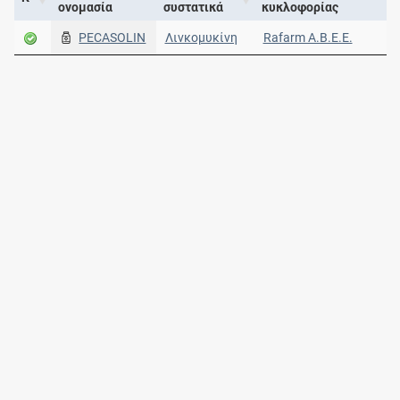
ονομασία
συστατικά
κυκλοφορίας
PECASOLIN
Λινκομυκίνη
Rafarm Α.Β.Ε.Ε.