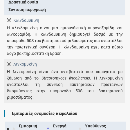
Δραστική ουσία
Σύντομη περιγραφή
Κλινδαμυκίνη
Η κλινδαμυκίνη είναι μια ημισυνθετική πυρανοζαμίδη και
λινκοζαμίδη. Η κλινδαμυκίνη δημιουργεί δεσμό με την
υποομάδα 50S του βακτηριακού ριβοσώματος και αναστέλλει
την πρωτεϊνική σύνθεση. Η κλινδαμυκίνη έχει κατά κύριο
λόγο βακτηριοστατική δράση.
Λινκομυκίνη
Η λινκομυκίνη είναι ένα αντιβιοτικό που παράγεται με
ζύμωση από το
Streptomyces lincolnensis
. Η λινκομυκίνη
αναστέλλει τη σύνθεση βακτηριακών πρωτεϊνών
δεσμεύοντας στην υπομονάδα 50S του βακτηριακού
ριβοσώματος.
Εμπορικές ονομασίες κεφαλαίου
Εμπορική
Ενεργά
Υπεύθυνος
Κ