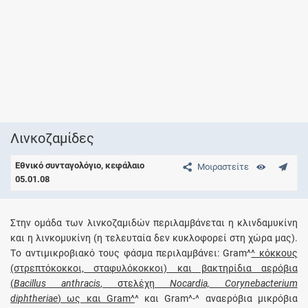
Λινκοζαμίδες
Εθνικό συνταγολόγιο, κεφάλαιο
Μοιραστείτε
05.01.08
Στην ομάδα των λινκοζαμιδών περιλαμβάνεται η κλινδαμυκίνη
και η λινκομυκίνη (η τελευταία δεν κυκλοφορεί στη χώρα μας).
Tο αντιμικροβιακό τους φάσμα περιλαμβάνει: Gram^
^ κόκκους
(στρεπτόκοκκοι, σταφυλόκοκκοι) και βακτηρίδια αερόβια
(
Bacillus anthracis
, στελέχη
Nocardia, Corynebacterium
diphtheriae
) ως και Gram^
^ και Gram^-^ αναερόβια μικρόβια