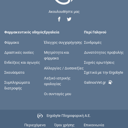
Ακουλουθήστε μας
Φαρμακευτικός οδηγός
Εργαλεία
Περί Γαληνού
Φάρμακα
Έλεγχος συγχορήγησης
Συνδρομές
Δραστικές ουσίες
Μητρότητα και
Δυνατότητες προβολής
φάρμακα
Ενδείξεις και αγωγές
Συχνές ερωτήσεις
Αλλεργίες / Δυσανεξίες
Σκευάσματα
Σχετικά με την Ergobyte
Λεξικό ιατρικής
Συμπληρώματα
GalinosVet.gr
ορολογίας
διατροφής
Οι συνταγές μου
Ergobyte Πληροφορική Α.Ε.
Περιεχόμενα
Όροι χρήσης
Επικοινωνία