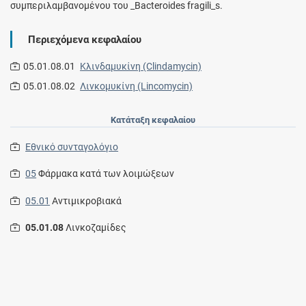
συμπεριλαμβανομένου του _Bacteroides fragili_s.
Περιεχόμενα κεφαλαίου
05.01.08.01
Κλινδαμυκίνη (Clindamycin)
05.01.08.02
Λινκομυκίνη (Lincomycin)
Κατάταξη κεφαλαίου
Εθνικό συνταγολόγιο
05
Φάρμακα κατά των λοιμώξεων
05.01
Αντιμικροβιακά
05.01.08
Λινκοζαμίδες