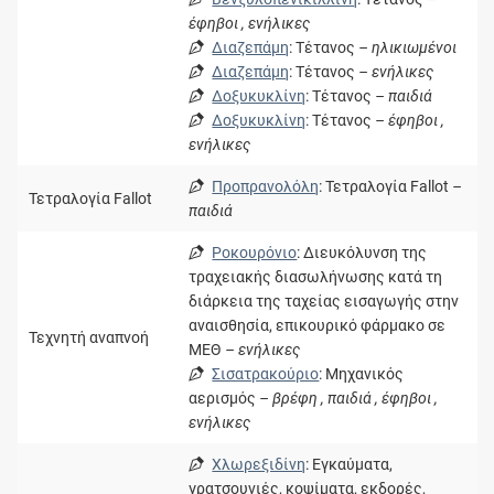
έφηβοι , ενήλικες
Διαζεπάμη
: Τέτανος
– ηλικιωμένοι
Διαζεπάμη
: Τέτανος
– ενήλικες
Δοξυκυκλίνη
: Τέτανος
– παιδιά
Δοξυκυκλίνη
: Τέτανος
– έφηβοι ,
ενήλικες
Προπρανολόλη
: Τετραλογία Fallot
–
Τετραλογία Fallot
παιδιά
Ροκουρόνιο
: Διευκόλυνση της
τραχειακής διασωλήνωσης κατά τη
διάρκεια της ταχείας εισαγωγής στην
αναισθησία, επικουρικό φάρμακο σε
Τεχνητή αναπνοή
ΜΕΘ
– ενήλικες
Σισατρακούριο
: Μηχανικός
αερισμός
– βρέφη , παιδιά , έφηβοι ,
ενήλικες
Χλωρεξιδίνη
: Εγκαύματα,
γρατσουνιές, κοψίματα, εκδορές,