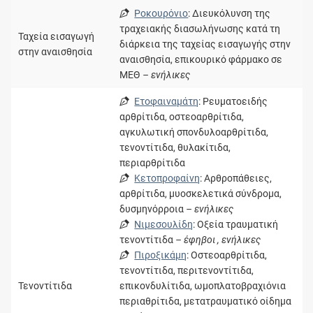
Ροκουρόνιο
: Διευκόλυνση της
τραχειακής διασωλήνωσης κατά τη
Ταχεία εισαγωγή
διάρκεια της ταχείας εισαγωγής στην
στην αναισθησία
αναισθησία, επικουρικό φάρμακο σε
ΜΕΘ
– ενήλικες
Ετοφαιναμάτη
: Ρευματοειδής
αρθρίτιδα, οστεοαρθρίτιδα,
αγκυλωτική σπονδυλοαρθρίτιδα,
τενοντίτιδα, θυλακίτιδα,
περιαρθρίτιδα
Κετοπροφαίνη
: Αρθροπάθειες,
αρθρίτιδα, μυοσκελετικά σύνδρομα,
δυσμηνόρροια
– ενήλικες
Νιμεσουλίδη
: Οξεία τραυματική
τενοντίτιδα
– έφηβοι , ενήλικες
Πιροξικάμη
: Οστεοαρθρίτιδα,
τενοντίτιδα, περιτενοντίτιδα,
Τενοντίτιδα
επικονδυλίτιδα, ωμοπλατοβραχιόνια
περιαθρίτιδα, μετατραυματικό οίδημα