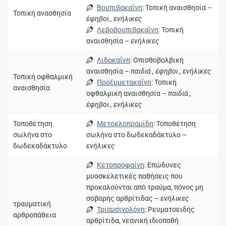
Βουπιβακαΐνη
: Τοπική αναισθησία
–
Τοπική ανασθησία
έφηβοι , ενήλικες
Λεβοβουπιβακαΐνη
: Τοπική
αναισθησία
– ενήλικες
Λιδοκαΐνη
: Οπισθοβολβική
αναισθησία
– παιδιά , έφηβοι , ενήλικες
Τοπική οφθαλμική
Προξυμετακαΐνη
: Τοπική
αναισθησία
οφθαλμική αναισθησία
– παιδιά ,
έφηβοι , ενήλικες
Τοποθέτηση
Μετοκλοπραμίδη
: Τοποθέτηση
σωλήνα στο
σωλήνα στο δωδεκαδάκτυλο
–
δωδεκαδάκτυλο
ενήλικες
Κετοπροφαίνη
: Επώδυνες
μυοσκελετικές παθήσεις που
προκαλούνται από τραύμα, πόνος μη
σοβαρής αρθρίτιδας
– ενήλικες
τραυματική
Τριαμσινολόνη
: Ρευματοειδής
αρθροπάθεια
αρθρίτιδα, νεανική ιδιοπαθή