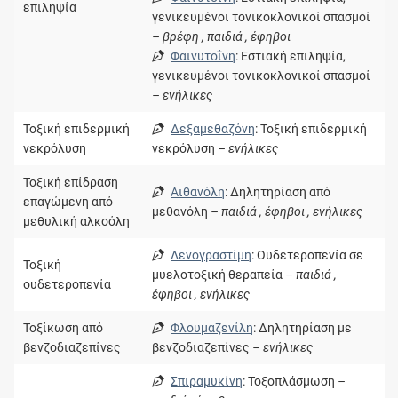
επιληψία
γενικευμένοι τονικοκλονικοί σπασμοί
– βρέφη , παιδιά , έφηβοι
Φαινυτοΐνη
: Εστιακή επιληψία,
γενικευμένοι τονικοκλονικοί σπασμοί
– ενήλικες
Τοξική επιδερμική
Δεξαμεθαζόνη
: Τοξική επιδερμική
νεκρόλυση
νεκρόλυση
– ενήλικες
Τοξική επίδραση
Αιθανόλη
: Δηλητηρίαση από
επαγώμενη από
μεθανόλη
– παιδιά , έφηβοι , ενήλικες
μεθυλική αλκοόλη
Λενογραστίμη
: Ουδετεροπενία σε
Τοξική
μυελοτοξική θεραπεία
– παιδιά ,
ουδετεροπενία
έφηβοι , ενήλικες
Τοξίκωση από
Φλουμαζενίλη
: Δηλητηρίαση με
βενζοδιαζεπίνες
βενζοδιαζεπίνες
– ενήλικες
Σπιραμυκίνη
: Τοξοπλάσμωση
–