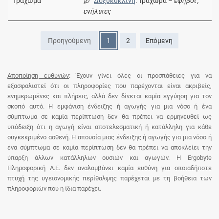
Τράχωμα
Δοξυκυκλίνη
: Τράχωμα
– έφηβοι ,
ενήλικες
Προηγούμενη
1
2
Επόμενη
Αποποίηση ευθυνών
: Έχουν γίνει όλες οι προσπάθειες για να
εξασφαλιστεί ότι οι πληροφορίες που παρέχονται είναι ακριβείς,
ενημερωμένες και πλήρεις, αλλά δεν δίνεται καμία εγγύηση για τον
σκοπό αυτό. Η εμφάνιση ένδειξης ή αγωγής για μια νόσο ή ένα
σύμπτωμα σε καμία περίπτωση δεν θα πρέπει να ερμηνευθεί ως
υπόδειξη ότι η αγωγή είναι αποτελεσματική ή κατάλληλη για κάθε
συγκεκριμένο ασθενή. Η απουσία μιας ένδειξης ή αγωγής για μια νόσο ή
ένα σύμπτωμα σε καμία περίπτωση δεν θα πρέπει να αποκλείει την
ύπαρξη άλλων κατάλληλων ουσιών και αγωγών. Η Ergobyte
Πληροφορική Α.Ε. δεν αναλαμβάνει καμία ευθύνη για οποιαδήποτε
πτυχή της υγειονομικής περίθαλψης παρέχεται με τη βοήθεια των
πληροφοριών που η ίδια παρέχει.