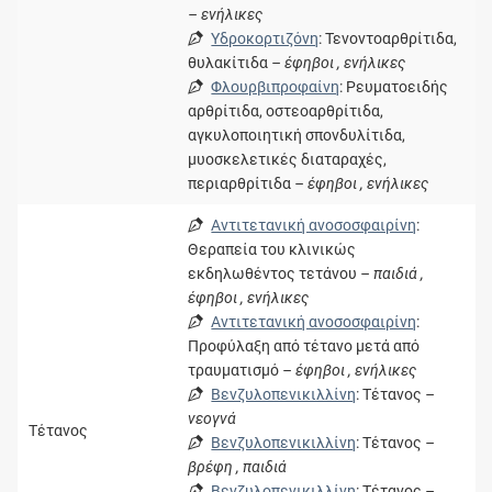
– ενήλικες
Υδροκορτιζόνη
: Τενοντοαρθρίτιδα,
θυλακίτιδα
– έφηβοι , ενήλικες
Φλουρβιπροφαίνη
: Ρευματοειδής
αρθρίτιδα, οστεοαρθρίτιδα,
αγκυλοποιητική σπονδυλίτιδα,
μυοσκελετικές διαταραχές,
περιαρθρίτιδα
– έφηβοι , ενήλικες
Αντιτετανική ανοσοσφαιρίνη
:
Θεραπεία του κλινικώς
εκδηλωθέντος τετάνου
– παιδιά ,
έφηβοι , ενήλικες
Αντιτετανική ανοσοσφαιρίνη
:
Προφύλαξη από τέτανο μετά από
τραυματισμό
– έφηβοι , ενήλικες
Βενζυλοπενικιλλίνη
: Τέτανος
–
νεογνά
Τέτανος
Βενζυλοπενικιλλίνη
: Τέτανος
–
βρέφη , παιδιά
Βενζυλοπενικιλλίνη
: Τέτανος
–