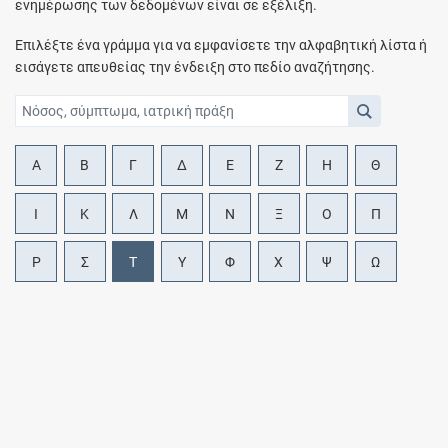
ενημέρωσης των δεδομένων είναι σε εξέλιξη.
Επιλέξτε ένα γράμμα για να εμφανίσετε την αλφαβητική λίστα ή
εισάγετε απευθείας την ένδειξη στο πεδίο αναζήτησης.
Α
Β
Γ
Δ
Ε
Ζ
Η
Θ
Ι
Κ
Λ
Μ
Ν
Ξ
Ο
Π
Ρ
Σ
Τ
Υ
Φ
Χ
Ψ
Ω