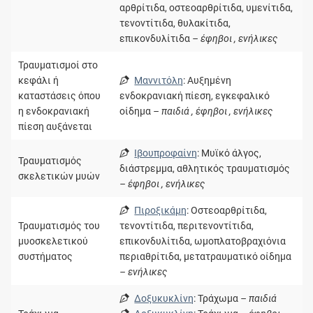
αρθρίτιδα, οστεοαρθρίτιδα, υμενίτιδα,
τενοντίτιδα, θυλακίτιδα,
επικονδυλίτιδα
– έφηβοι , ενήλικες
Τραυματισμοί στο
κεφάλι ή
Μαννιτόλη
: Αυξημένη
καταστάσεις όπου
ενδοκρανιακή πίεση, εγκεφαλικό
η ενδοκρανιακή
οίδημα
– παιδιά , έφηβοι , ενήλικες
πίεση αυξάνεται
Ιβουπροφαίνη
: Μυϊκό άλγος,
Τραυματισμός
διάστρεμμα, αθλητικός τραυματισμός
σκελετικών μυών
– έφηβοι , ενήλικες
Πιροξικάμη
: Οστεοαρθρίτιδα,
Τραυματισμός του
τενοντίτιδα, περιτενοντίτιδα,
μυοσκελετικού
επικονδυλίτιδα, ωμοπλατοβραχιόνια
συστήματος
περιαθρίτιδα, μετατραυματικό οίδημα
– ενήλικες
Δοξυκυκλίνη
: Τράχωμα
– παιδιά