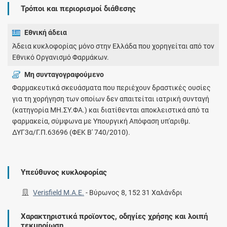
Τρόποι και περιορισμοί διάθεσης
Εθνική άδεια
Άδεια κυκλοφορίας μόνο στην Ελλάδα που χορηγείται από τον
Εθνικό Οργανισμό Φαρμάκων.
Μη συνταγογραφούμενο
Φαρμακευτικά σκευάσματα που περιέχουν δραστικές ουσίες
για τη χορήγηση των οποίων δεν απαιτείται ιατρική συνταγή
(κατηγορία ΜΗ.ΣΥ.ΦΑ.) και διατίθενται αποκλειστικά από τα
φαρμακεία, σύμφωνα με Υπουργική Απόφαση υπ'αριθμ.
ΔΥΓ3α/Γ.Π.63696 (ΦΕΚ Β' 740/2010).
Υπεύθυνος κυκλοφορίας
Verisfield Μ.Α.Ε.
-
Βύρωνος 8, 152 31 Χαλάνδρι
Χαρακτηριστικά προϊοντος, οδηγίες χρήσης και λοιπή
τεκμηρίωση