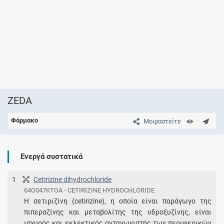
ZEDA
Φάρμακο
Μοιραστείτε
Ενεργά συστατικά
1
Cetirizine dihydrochloride
64O047KTOA - CETIRIZINE HYDROCHLORIDE
Η σετιριζίνη (cetirizine), η οποία είναι παράγωγο της
πιπεραζίνης και μεταβολίτης της υδροξυζίνης, είναι
ισχυρός και εκλεκτικός ανταγωνιστής των περιφερικών