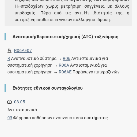
Η
-υποδοχέων χωρίς μετρήσιμη συγγένεια με άλλους
1
υποδοχείς. Πέρα από τις αντι-Η
ιδιότητές της, η
1
σετιριζίνη διαθέτει in vivo αντιαλλεργική δράση.
Ανατομική/θεραπευτική/χημική (ATC) ταξινόμηση
R06AE07
R
Αναπνευστικό σύστημα →
R06
Αντιισταμινικά για
συστηματική χορήγηση →
R06A
Αντιισταμινικά για
συστηματική χορήγηση →
R06AE
Παράγωγα πιπεραζινών
Ενότητες εθνικού συνταγολογίου
03.05
Αντιισταμινικά
03
Φάρμακα παθήσεων αναπνευστικού συστήματος