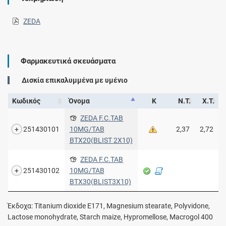
ZEDA
Φαρμακευτικά σκευάσματα
Δισκία επικαλυμμένα με υμένιο
Κωδικός
Όνομα
Κ
Ν.Τ.
Χ.Τ.
ZEDA F.C.TAB
251430101
10MG/TAB
2,37
2,72
BTX20(BLIST 2X10)
ZEDA F.C.TAB
251430102
10MG/TAB
BTX30(BLIST3X10)
Έκδοχα: Titanium dioxide E171, Magnesium stearate, Polyvidone,
Lactose monohydrate, Starch maize, Hypromellose, Macrogol 400