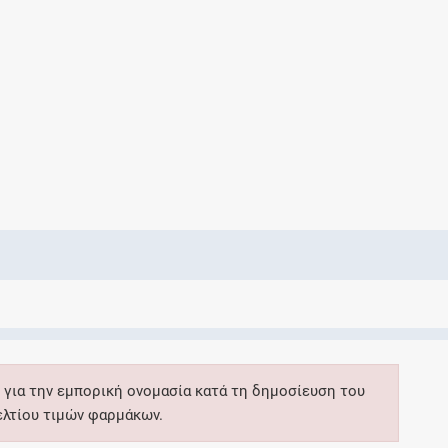
Ελέγξτε την αγωγή σας για αντενδείξεις και
αλληλεπιδράσεις μεταξύ των φαρμάκων
Οι συνταγές μου
Αποθηκεύστε τις συνταγές σας και
μοιραστείτε τις εύκολα και με ασφάλεια
Μητρότητα και φάρμακα
Ενημερωθείτε για την ασφάλεια χορήγησης
 για την εμπορική ονομασία κατά τη δημοσίευση του
ενός φαρμάκου κατά τη διάρκεια της
ελτίου τιμών φαρμάκων.
εγκυμοσύνης ή του θηλασμού