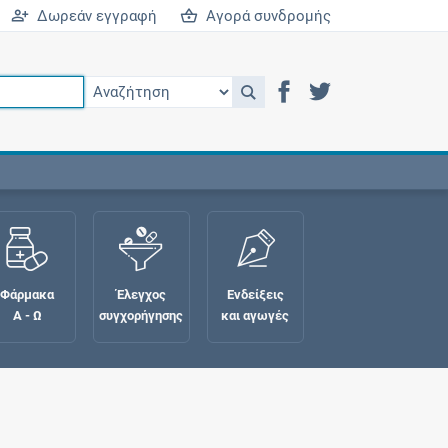
Δωρεάν εγγραφή
Αγορά συνδρομής
Φάρμακα
Έλεγχος
Ενδείξεις
Α - Ω
συγχορήγησης
και αγωγές