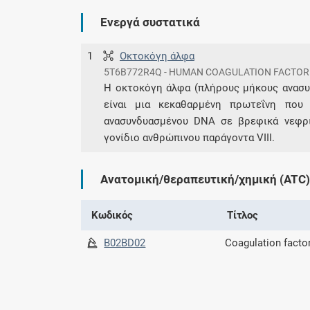
Ενεργά συστατικά
1
Οκτοκόγη άλφα
5T6B772R4Q - HUMAN COAGULATION FACTOR
Η οκτοκόγη άλφα (πλήρους μήκους ανασυν
είναι μια κεκαθαρμένη πρωτεΐνη που 
ανασυνδυασμένου DNA σε βρεφικά νεφρι
γονίδιο ανθρώπινου παράγοντα VIII.
Ανατομική/θεραπευτική/χημική (ATC)
Κωδικός
Τίτλος
B02BD02
Coagulation factor