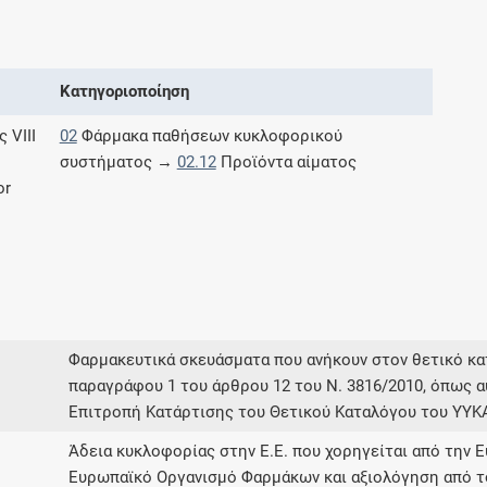
Μοιραζόμαστε μαζί σας γεγονότα της
πορείας του Galinos.gr από το 2011 μέχρι
σήμερα
Κατηγοριοποίηση
 VIII
02
Φάρμακα παθήσεων κυκλοφορικού
συστήματος →
02.12
Προϊόντα αίματος
or
Φαρμακευτικά σκευάσματα που ανήκουν στον θετικό 
παραγράφου 1 του άρθρου 12 του Ν. 3816/2010, όπως α
Επιτροπή Κατάρτισης του Θετικού Καταλόγου του ΥΥΚ
Άδεια κυκλοφορίας στην Ε.Ε. που χορηγείται από την 
Ευρωπαϊκό Οργανισμό Φαρμάκων και αξιολόγηση από τ