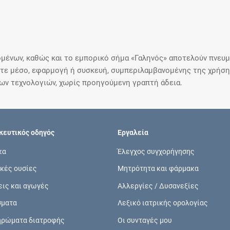
μένων, καθώς και το εμπορικό σήμα «Γαληνός» αποτελούν πνευμα
ε μέσο, εφαρμογή ή συσκευή, συμπεριλαμβανομένης της χρήσης
ιων τεχνολογιών, χωρίς προηγούμενη γραπτή άδεια.
ευτικός οδηγός
Εργαλεία
κα
Έλεγχος συγχορήγησης
κές ουσίες
Μητρότητα και φάρμακα
εις και αγωγές
Αλλεργίες / Δυσανεξίες
σματα
Λεξικό ιατρικής ορολογίας
ηρώματα διατροφής
Οι συνταγές μου