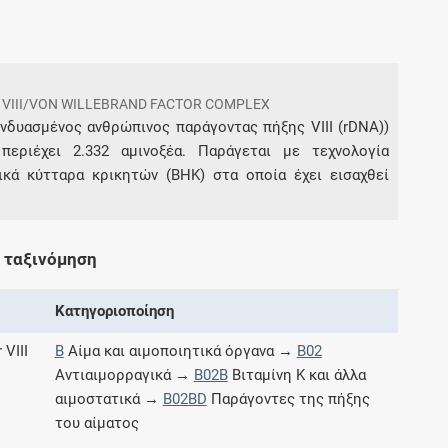
Συνδρομές
 VIII/VON WILLEBRAND FACTOR COMPLEX
Μάθετε περισσότερα για τα οφέλη και τις
επιπλέον παροχές των συνδρομητικών
δυασμένος ανθρώπινος παράγοντας πήξης VIII (rDNA))
προγραμμάτων
περιέχει 2.332 αμινοξέα. Παράγεται με τεχνολογία
κά κύτταρα κρικητών (BHK) στα οποία έχει εισαχθεί
Ενδείξεις και αγωγές
 ταξινόμηση
Βρείτε θεραπευτικές ενδείξεις και αγωγές για
Κατηγοριοποίηση
νόσους, συμπτώματα και ιατρικές πράξεις
 VIII
B
Αίμα και αιμοποιητικά όργανα →
B02
Αντιαιμορραγικά →
B02B
Βιταμίνη K και άλλα
αιμοστατικά →
B02BD
Παράγοντες της πήξης
Γνωρίζατε ότι...
του αίματος