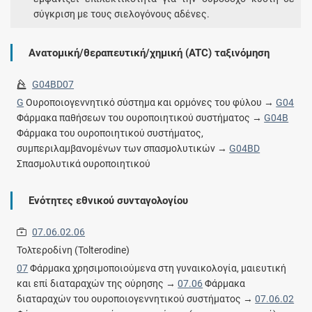
σύγκριση με τους σιελογόνους αδένες.
Ανατομική/θεραπευτική/χημική (ATC) ταξινόμηση
G04BD07
G
Ουροποιογεννητικό σύστημα και ορμόνες του φύλου →
G04
Φάρμακα παθήσεων του ουροποιητικού συστήματος →
G04B
Φάρμακα του ουροποιητικού συστήματος,
συμπεριλαμβανομένων των σπασμολυτικών →
G04BD
Σπασμολυτικά ουροποιητικού
Ενότητες εθνικού συνταγολογίου
07.06.02.06
Τολτεροδίνη (Tolterodine)
07
Φάρμακα χρησιμοποιούμενα στη γυναικολογία, μαιευτική
και επί διαταραχών της ούρησης →
07.06
Φάρμακα
διαταραχών του ουροποιογεννητικού συστήματος →
07.06.02