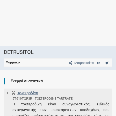
DETRUSITOL
Φάρμακο
Μοιραστείτε
Ενεργά συστατικά
1
Τολτεροδίνη
5T619TQR3R - TOLTERODINE TARTRATE
Η τολτεροδίνη είναι συναγωνιστικός, ειδικός
ανταγωνιστής των μουσκαρινικών υποδοχέων, που
εμφανίζει επιλεκτικότητα για την ουροδόχο κύστη σε