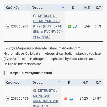
Κωδικός
Όνομα
Κ
Ν.Τ.
Χ.Τ.
DETRUSITOL
F.C.TAB 2MG/TAB
238360201
BTx28 (BLIST 2x14)
5,69
6,53
(Blister PVC/PVDC-
ALU/PVDC)
Έκδοχα: Magnesium stearate, Titanium dioxide E171,
Hypromellose, Colloidal anhydrous silica, Sodium starch glycollate
(Type B), Calcium Hydrogen Phosphate Dihydrate, Stearic acid,
Cellulose, microcrystalline
Καψάκιο, γαστροανθεκτικό
Κωδικός
Όνομα
Κ
Ν.Τ.
Χ.Τ.
DETRUSITOL
SR PR. CAP
238360403
24,25
27,87
4MG/CAP BTx28
(Blist 4x7)