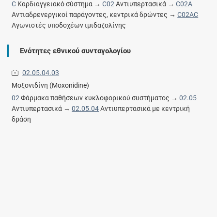
C
Καρδιαγγειακό σύστημα →
C02
Αντιυπερτασικά →
C02A
Αντιαδρενεργικοί παράγοντες, κεντρικά δρώντες →
C02AC
Αγωνιστές υποδοχέων ιμιδαζολίνης
Ενότητες εθνικού συνταγολογίου
02.05.04.03
Μοξονιδίνη (Mοxonidine)
02
Φάρμακα παθήσεων κυκλοφορικού συστήματος →
02.05
Αντιυπερτασικά →
02.05.04
Αντιυπερτασικά με κεντρική
δράση