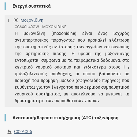
Ενεργά συστατικά
1
Μοξονιδίνη
CC6X0L40GW - MOXONIDINE
Η μοξονιδίνη (moxonidine) είναι ένας ισχυρός
αντιυπερτασικός παράγοντας που προκαλεί ελάττωση
της συστηματικής αντίστασης των αγγείων και συνεπώς
της αρτηριακής πίεσης. Η δράση της μοξονιδίνης
εντοπίζεται, σύμφωνα με τα πειραματικά δεδομένα, στο
κεντρικό νευρικό σύστημα και ειδικότερα στους Ι
1
ιμιδαζολινικούς υποδοχείς, οι οποίοι βρίσκονται σε
περιοχή του προμήκη μυελού (σφηνοειδής πυρήνας) που
ευθύνεται για τον έλεγχο του περιφερικού συμπαθητικού
νευρικού συστήματος, με αποτέλεσμα να μειώνει τη
δραστηριότητα των συμπαθητικών νεύρων.
Ανατομική/θεραπευτική/χημική (ATC) ταξινόμηση
C02AC05