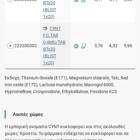
BTx20
(BLIST
1x20)
CYNT
F.C.TAB
0,4MG/TAB
223200302
3,76
4,32
5,96
BTx20
(BLIST
1x20)
Έκδοχα: Titanium dioxide (Ε171), Magnesium stearate, Talc, Red
iron oxide (Ε172), Lactose monohydrate, Macrogol 6000,
Hypromellose, Crospovidone, Ethylcellulose, Povidone Κ25
Λοιπές χώρες
Η εμπορική ονομασία CYNT κυκλοφορεί και στις ακόλουθες
χώρες: Κροατία. Το φάρμακο ενδέχεται να κυκλοφορεί και σε