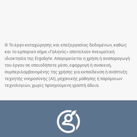
© Το έργο καταχώρησης και επεξεργασίας δεδομένων, καθώς
και το εμπορικό σήμα «Γαληνός» αποτελούν πνευματική
ιδιοκτησία της Ergobyte. Απαγορεύεται η χρήση ή αναπαραγωγή
του έργου σε οποιοδήποτε μέσο, εφαρμογή ή συσκευή,
συμπεριλαμβανομένης της χρήσης για εκπαίδευση ή ανάπτυξη
τεχνητής νοημοσύνης (AI), μηχανικής μάθησης ή παρόμοιων
τεχνολογιών, χωρίς προηγούμενη γραπτή άδεια.