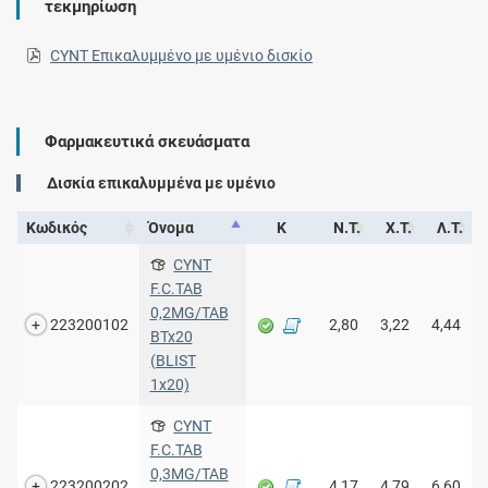
τεκμηρίωση
CYNT Επικαλυμμένο με υμένιο δισκίο
Φαρμακευτικά σκευάσματα
Δισκία επικαλυμμένα με υμένιο
Κωδικός
Όνομα
Κ
Ν.Τ.
Χ.Τ.
Λ.Τ.
CYNT
F.C.TAB
0,2MG/TAB
223200102
2,80
3,22
4,44
BTx20
(BLIST
1x20)
CYNT
F.C.TAB
0,3MG/TAB
223200202
4,17
4,79
6,60