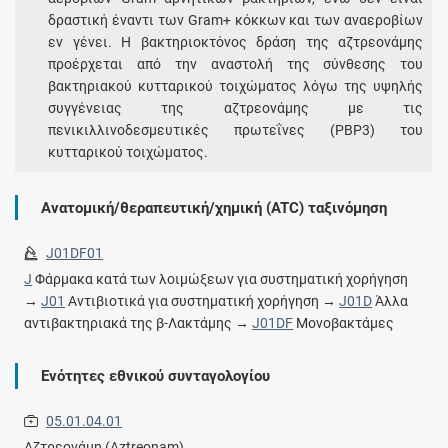
δραστική έναντι των Gram+ κόκκων και των αναεροβίων
εν γένει. Η βακτηριοκτόνος δράση της αζτρεονάμης
προέρχεται από την αναστολή της σύνθεσης του
βακτηριακού κυτταρικού τοιχώματος λόγω της υψηλής
συγγένειας της αζτρεονάμης με τις
πενικιλλινοδεσμευτικές πρωτεΐνες (PBP3) του
κυτταρικού τοιχώματος.
Ανατομική/θεραπευτική/χημική (ATC) ταξινόμηση
J01DF01
J
Φάρμακα κατά των λοιμώξεων για συστηματική χορήγηση
→
J01
Αντιβιοτικά για συστηματική χορήγηση →
J01D
Άλλα
αντιβακτηριακά της β-Λακτάμης →
J01DF
Μονοβακτάμες
Ενότητες εθνικού συνταγολογίου
05.01.04.01
Αζτρεονάμη (Aztreonam)