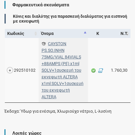
Φαρμακευτικά σκευάσματα
Κόνις και διαλύτης για παρασκευή διαλύματος για εισπνοή
με εκνεφωτή
Κωδικός
Όνομα
Κ
Ν.Τ.
CAYSTON
PS.SO.INHN
75MG/VIAL 84VIALS
+88AMPS (PE) x1ml
292510102
SOLV+1συσκευή του
1.760,30
εκνεφωτή ALTERA
x1ml SOLV+1συσκευή
του εκνεφωτή
ALTERA
Έκδοχα: Ύδωρ για ενέσιμα, Χλωριούχο νάτριο, L-λυσίνη
Λοιπές χώρες