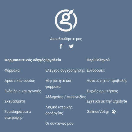
Ακουλουθήστε μας
Φαρμακευτικός οδηγός
Εργαλεία
Περί Γαληνού
Φάρμακα
Έλεγχος συγχορήγησης
Συνδρομές
Δραστικές ουσίες
Μητρότητα και
Δυνατότητες προβολής
φάρμακα
Ενδείξεις και αγωγές
Συχνές ερωτήσεις
Αλλεργίες / Δυσανεξίες
Σκευάσματα
Σχετικά με την Ergobyte
Λεξικό ιατρικής
Συμπληρώματα
GalinosVet.gr
ορολογίας
διατροφής
Οι συνταγές μου