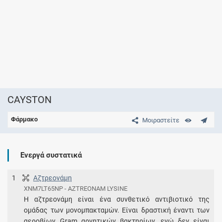
CAYSTON
Φάρμακο
Μοιραστείτε
Ενεργά συστατικά
1
Αζτρεονάμη
XNM7LT65NP - AZTREONAM LYSINE
Η αζτρεονάμη είναι ένα συνθετικό αντιβιοτικό της
ομάδας των μονομπακταμών. Eίναι δραστική έναντι των
αεροβίων Gram αρνητικών βακτηρίων, ενώ δεν είναι