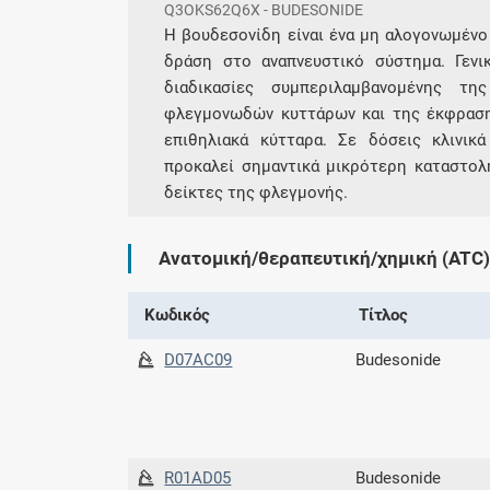
Q3OKS62Q6X - BUDESONIDE
H βουδεσονίδη είναι ένα μη αλογονωμένο
δράση στο αναπνευστικό σύστημα. Γενι
διαδικασίες συμπεριλαμβανομένης τ
φλεγμονωδών κυττάρων και της έκφραση
επιθηλιακά κύτταρα. Σε δόσεις κλινικ
προκαλεί σημαντικά μικρότερη καταστολ
δείκτες της φλεγμονής.
Ανατομική/θεραπευτική/χημική (ATC)
Κωδικός
Τίτλος
D07AC09
Budesonide
R01AD05
Budesonide