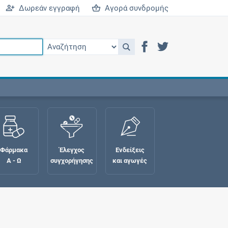
Δωρεάν εγγραφή
Αγορά συνδρομής
Φάρμακα
Έλεγχος
Ενδείξεις
Α - Ω
συγχορήγησης
και αγωγές