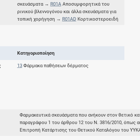
σκευάσματα →
R01A
Αποσυμφορητικά του
Μοιραζόμαστε μαζί σας γεγονότα της
ρινικού βλεννογόνου και άλλα σκευάσματα για
πορείας του Galinos.gr από το 2011 μέχρι
σήμερα
τοπική χορήγηση →
R01AD
Κορτικοστεροειδή
Κατηγοριοποίηση
ς
13
Φάρμακα παθήσεων δέρματος
Φαρμακευτικά σκευάσματα που ανήκουν στον θετικό 
παραγράφου 1 του άρθρου 12 του Ν. 3816/2010, όπως α
Επιτροπή Κατάρτισης του Θετικού Καταλόγου του ΥΥΚ