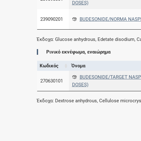
DOSES)
239090201
BUDESONIDE/NORMA NASPR
Έκδοχα: Glucose anhydrous, Edetate disodium, Car
Ρινικό εκνέφωμα, εναιώρημα
Κωδικός
Όνομα
BUDESONIDE/TARGET NASPR
270630101
DOSES)
Έκδοχα: Dextrose anhydrous, Cellulose microcryst