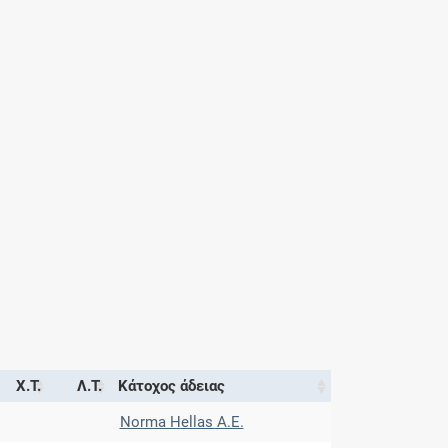
Χ.Τ.
Λ.Τ.
Κάτοχος άδειας
Norma Hellas A.E.