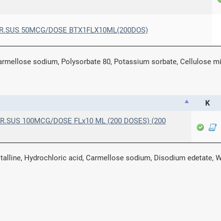
.SUS 50MCG/DOSE BTX1FLX10ML(200DOS)
mellose sodium, Polysorbate 80, Potassium sorbate, Cellulose micr
Κ
.SUS 100MCG/DOSE FLx10 ML (200 DOSES) (200
alline, Hydrochloric acid, Carmellose sodium, Disodium edetate, W