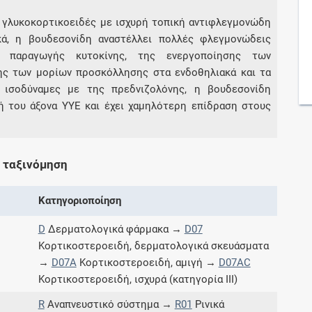
 γλυκοκορτικοειδές με ισχυρή τοπική αντιφλεγμονώδη
κά, η βουδεσονίδη αναστέλλει πολλές φλεγμονώδεις
Συνδρομές
ης παραγωγής κυτοκίνης, της ενεργοποίησης των
ς των μορίων προσκόλλησης στα ενδοθηλιακά και τα
Μάθετε περισσότερα για τα οφέλη και τις
επιπλέον παροχές των συνδρομητικών
ά ισοδύναμες με της πρεδνιζολόνης, η βουδεσονίδη
προγραμμάτων
ή του άξονα ΥΥΕ και έχει χαμηλότερη επίδραση στους
 ταξινόμηση
Ενδείξεις και αγωγές
Κατηγοριοποίηση
Βρείτε θεραπευτικές ενδείξεις και αγωγές για
νόσους, συμπτώματα και ιατρικές πράξεις
D
Δερματολογικά φάρμακα →
D07
Κορτικοστεροειδή, δερματολογικά σκευάσματα
→
D07A
Κορτικοστεροειδή, αμιγή →
D07AC
Κορτικοστεροειδή, ισχυρά (κατηγορία ΙΙΙ)
Γνωρίζατε ότι...
R
Αναπνευστικό σύστημα →
R01
Ρινικά