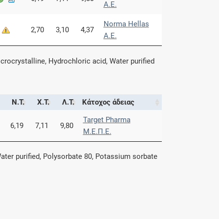
A.E.
Norma Hellas
2,70
3,10
4,37
A.E.
ocrystalline, Hydrochloric acid, Water purified
Ν.Τ.
Χ.Τ.
Λ.Τ.
Κάτοχος άδειας
Target Pharma
6,19
7,11
9,80
Μ.Ε.Π.Ε.
ater purified, Polysorbate 80, Potassium sorbate