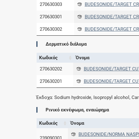
270630303
BUDESONIDE/TARGET CR
270630301
BUDESONIDE/TARGET CR
270630302
BUDESONIDE/TARGET CR
Δερματικό διάλυμα
Κωδικός
Όνομα
270630202
BUDESONIDE/TARGET CUT.
270630201
BUDESONIDE/TARGET CUT.
Έκδοχα: Sodium hydroxide, Isopropyl alcohol, Car
Ρινικό εκνέφωμα, εναιώρημα
Κωδικός
Όνομα
BUDESONIDE/NORMA NASPR.S
239090301