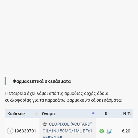
Φαρμακευτικά σκευάσματα
Η εταιρεία έχει λάβει από τις αρμόδιες αρχές άδεια
κυκλοφορίας για τα παρακάτω φαρμακευτικά σκευάσματα:
Κωδικός
Όνομα
Κ
Ν.Τ.
CLOPIXOL "ACUTARD"
196330701
OILY.INJ 50MG/1ML BTx1
6,20
AMPx1 ML