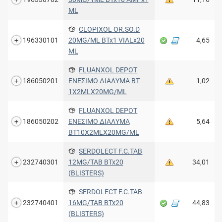
ML
CLOPIXOL OR.SO.D
196330101
20MG/ML BTx1 VIALx20
4,65
ML
FLUANXOL DEPOT
186050201
ENEΣIMO ΔIAΛYMA BT
1,02
1X2MLX20MG/ML
FLUANXOL DEPOT
186050202
ENEΣIMO ΔIAΛYMA
5,64
BT10X2MLX20MG/ML
SERDOLECT F.C.TAB
232740301
12MG/TAB BTx20
34,01
(BLISTERS)
SERDOLECT F.C.TAB
232740401
16MG/TAB BTx20
44,83
(BLISTERS)