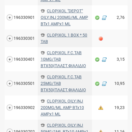
CLOPIXOL "DEPOT"
196330901
OILY.INJ 200MG/ML AMP
2,76
BTx1 AMPx1 ML
CLOPIXOL 1 BOX * 50
196330301
TAB
CLOPIXOL F.C.TAB
196330401
10MG/TAB
3,15
ΒΤΧ50(ΠΛΑΣΤ.ΦΙΑΛΙΔΙΟ
CLOPIXOL F.C.TAB
196330501
25MG/TAB
10,95
ΒΤΧ50(ΠΛΑΣΤ.ΦΙΑΛΙΔΙΟ
CLOPIXOL OILY.INJ
196330902
200MG/ML AMP BTx10
19,23
AMPx1 ML
CLOPIXOL OILY.INJ
196330702
50MG/1ML BTx10 AMPx1
11,16