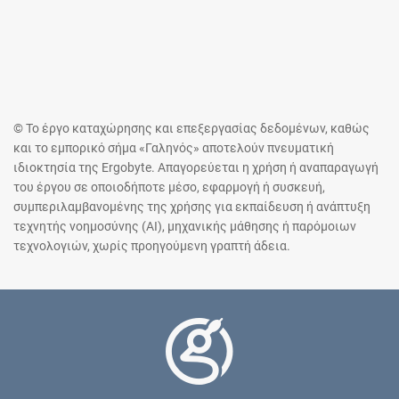
© Το έργο καταχώρησης και επεξεργασίας δεδομένων, καθώς
και το εμπορικό σήμα «Γαληνός» αποτελούν πνευματική
ιδιοκτησία της Ergobyte. Απαγορεύεται η χρήση ή αναπαραγωγή
του έργου σε οποιοδήποτε μέσο, εφαρμογή ή συσκευή,
συμπεριλαμβανομένης της χρήσης για εκπαίδευση ή ανάπτυξη
τεχνητής νοημοσύνης (AI), μηχανικής μάθησης ή παρόμοιων
τεχνολογιών, χωρίς προηγούμενη γραπτή άδεια.