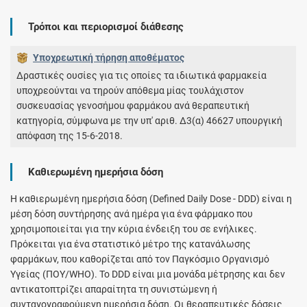
Τρόποι και περιορισμοί διάθεσης
Υποχρεωτική τήρηση αποθέματος
Δραστικές ουσίες για τις οποίες τα ιδιωτικά φαρμακεία
υποχρεούνται να τηρούν απόθεμα μίας τουλάχιστον
συσκευασίας γεvοσήμοu φαρμάκου ανά θεραπευτική
κατηγορία, σύμφωνα με την υπ' αριθ. Δ3(α) 46627 υπουργική
απόφαση της 15-6-2018.
Καθιερωμένη ημερήσια δόση
H καθιερωμένη ημερήσια δόση (Defined Daily Dose - DDD) είναι η
μέση δόση συντήρησης ανά ημέρα για ένα φάρμακο που
χρησιμοποιείται για την κύρια ένδειξη του σε ενήλικες.
Πρόκειται για ένα στατιστικό μέτρο της κατανάλωσης
φαρμάκων, που καθορίζεται από τον Παγκόσμιο Οργανισμό
Υγείας (ΠΟΥ/WHO). Το DDD είναι μια μονάδα μέτρησης και δεν
αντικατοπτρίζει απαραίτητα τη συνιστώμενη ή
συνταγογραφούμενη ημερήσια δόση. Οι θεραπευτικές δόσεις