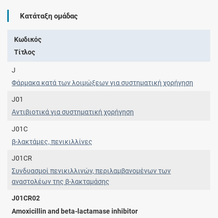
Κατάταξη ομάδας
Κωδικός
Τίτλος
J
Φάρμακα κατά των λοιμώξεων για συστηματική χορήγηση
J01
Αντιβιοτικά για συστηματική χορήγηση
J01C
β-λακτάμες, πενικιλλίνες
J01CR
Συνδυασμοί πενικιλλινών, περιλαμβανομένων των
αναστολέων της β-λακταμάσης
J01CR02
Amoxicillin and beta-lactamase inhibitor