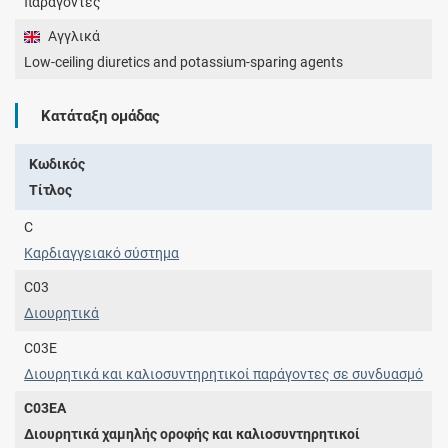
παράγοντες
Αγγλικά
Low-ceiling diuretics and potassium-sparing agents
Κατάταξη ομάδας
Κωδικός
Τίτλος
C
Καρδιαγγειακό σύστημα
C03
Διουρητικά
C03E
Διουρητικά και καλιοσυντηρητικοί παράγοντες σε συνδυασμό
C03EA
Διουρητικά χαμηλής οροφής και καλιοσυντηρητικοί