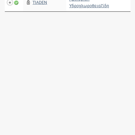
TIADEN
Υδροχλωροθειαζίδη