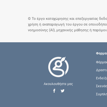
© Το έργο καταχώρησης και επεξεργασίας δεδο
χρήση ή αναπαραγωγή του έργου σε οποιοδήποτ
νοημοσύνης (AI), μηχανικής μάθησης ή παρόμο
Φαρμακ
Φάρμα
Δραστι
Ενδείξ
Ακουλουθήστε μας
Σκευά
Συμπλ