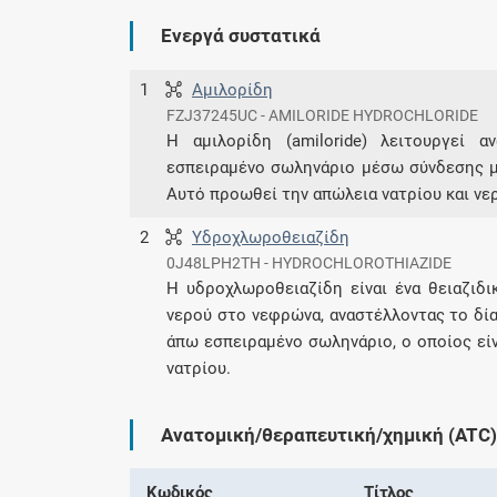
Ενεργά συστατικά
1
Αμιλορίδη
FZJ37245UC - AMILORIDE HYDROCHLORIDE
Η αμιλορίδη (amiloride) λειτουργεί 
εσπειραμένο σωληνάριο μέσω σύνδεσης με
Αυτό προωθεί την απώλεια νατρίου και νε
2
Υδροχλωροθειαζίδη
0J48LPH2TH - HYDROCHLOROTHIAZIDE
Η υδροχλωροθειαζίδη είναι ένα θειαζιδ
νερού στο νεφρώνα, αναστέλλοντας το δί
άπω εσπειραμένο σωληνάριο, ο οποίος εί
νατρίου.
Ανατομική/θεραπευτική/χημική (ATC)
Κωδικός
Τίτλος