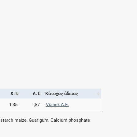
Χ.Τ.
Λ.Τ.
Κάτοχος άδειας
1,35
1,87
Vianex A.E.
 starch maize, Guar gum, Calcium phosphate