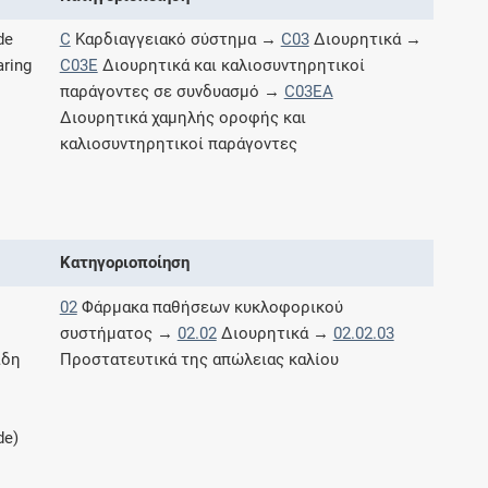
Μοιραζόμαστε μαζί σας γεγονότα της
de
C
Καρδιαγγειακό σύστημα →
C03
Διουρητικά →
πορείας του Galinos.gr από το 2011 μέχρι
σήμερα
ring
C03E
Διουρητικά και καλιοσυντηρητικοί
παράγοντες σε συνδυασμό →
C03EA
Διουρητικά χαμηλής οροφής και
καλιοσυντηρητικοί παράγοντες
Κατηγοριοποίηση
02
Φάρμακα παθήσεων κυκλοφορικού
συστήματος →
02.02
Διουρητικά →
02.02.03
ίδη
Προστατευτικά της απώλειας καλίου
de)