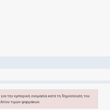
Ελέγξτε την αγωγή σας για αντενδείξεις και
αλληλεπιδράσεις μεταξύ των φαρμάκων
Οι συνταγές μου
Αποθηκεύστε τις συνταγές σας και
μοιραστείτε τις εύκολα και με ασφάλεια
Μητρότητα και φάρμακα
Ενημερωθείτε για την ασφάλεια χορήγησης
 για την εμπορική ονομασία κατά τη δημοσίευση του
ενός φαρμάκου κατά τη διάρκεια της
ελτίου τιμών φαρμάκων.
εγκυμοσύνης ή του θηλασμού