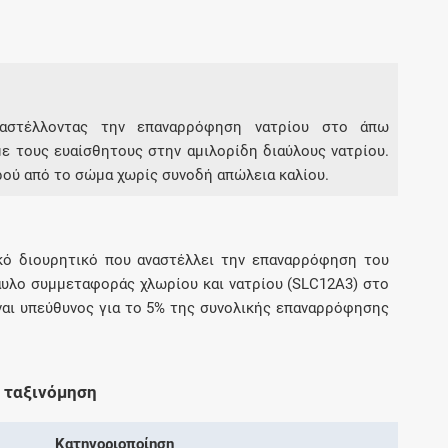
Συνδρομές
Μάθετε περισσότερα για τα οφέλη και τις
επιπλέον παροχές των συνδρομητικών
αναστέλλοντας την επαναρρόφηση νατρίου στο άπω
προγραμμάτων
 τους ευαίσθητους στην αμιλορίδη διαύλους νατρίου.
ρού από το σώμα χωρίς συνοδή απώλεια καλίου.
Ενδείξεις και αγωγές
ικό διουρητικό που αναστέλλει την επαναρρόφηση του
αυλο συμμεταφοράς χλωρίου και νατρίου (SLC12A3) στο
Βρείτε θεραπευτικές ενδείξεις και αγωγές για
ναι υπεύθυνος για το 5% της συνολικής επαναρρόφησης
νόσους, συμπτώματα και ιατρικές πράξεις
 ταξινόμηση
Γνωρίζατε ότι...
Κατηγοριοποίηση