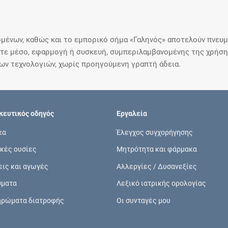
μένων, καθώς και το εμπορικό σήμα «Γαληνός» αποτελούν πνευμα
ε μέσο, εφαρμογή ή συσκευή, συμπεριλαμβανομένης της χρήσης
ιων τεχνολογιών, χωρίς προηγούμενη γραπτή άδεια.
ευτικός οδηγός
Εργαλεία
κα
Έλεγχος συγχορήγησης
κές ουσίες
Μητρότητα και φάρμακα
εις και αγωγές
Αλλεργίες / Δυσανεξίες
σματα
Λεξικό ιατρικής ορολογίας
ηρώματα διατροφής
Οι συνταγές μου