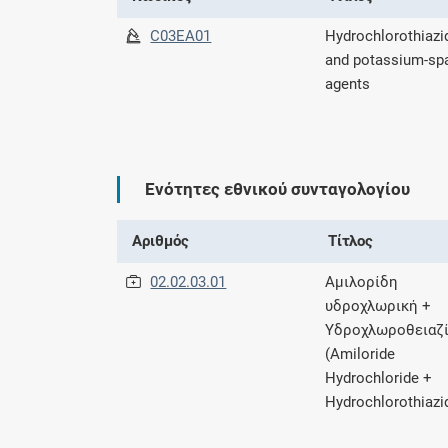
C03EA01
Hydrochlorothiazi
and potassium-spa
agents
Ενότητες εθνικού συνταγολογίου
Αριθμός
Τίτλος
02.02.03.01
Αμιλορίδη
υδροχλωρική +
Υδροχλωροθειαζ
(Amiloride
Hydrochloride +
Hydrochlorothiazi