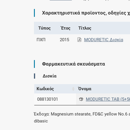
Χαρακτηριστικά προϊοντος, οδηγίες 
Τύπος
Έτος
Τίτλος
ΠΧΠ
2015
MODURETIC Δισκία
Φαρμακευτικά σκευάσματα
Δισκία
Κωδικός
Όνομα
088130101
MODURETIC TAB (5+50
Έκδοχα: Magnesium stearate, FD&C yellow No.6 a
dibasic