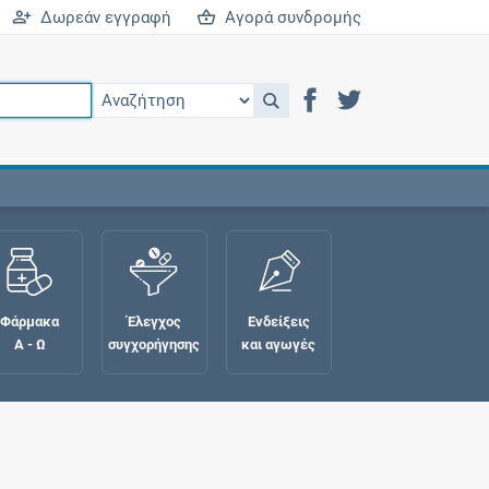
Δωρεάν εγγραφή
Αγορά συνδρομής
Φάρμακα
Έλεγχος
Ενδείξεις
Α - Ω
συγχορήγησης
και αγωγές