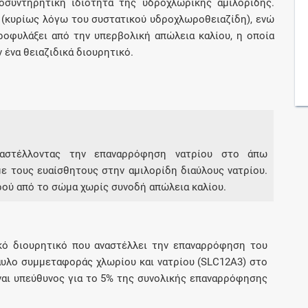
οσυντηρητική ιδιότητα της υδροχλωρικής αμιλορίδης.
 (κυρίως λόγω του συστατικού υδροχλωροθειαζίδη), ενώ
ροφυλάξει από την υπερβολική απώλεια καλίου, η οποία
Συνδρομές
 ένα θειαζιδικά διουρητικό.
Μάθετε περισσότερα για τα οφέλη και τις
επιπλέον παροχές των συνδρομητικών
προγραμμάτων
αναστέλλοντας την επαναρρόφηση νατρίου στο άπω
 τους ευαίσθητους στην αμιλορίδη διαύλους νατρίου.
Ενδείξεις και αγωγές
ρού από το σώμα χωρίς συνοδή απώλεια καλίου.
Βρείτε θεραπευτικές ενδείξεις και αγωγές για
νόσους, συμπτώματα και ιατρικές πράξεις
ικό διουρητικό που αναστέλλει την επαναρρόφηση του
αυλο συμμεταφοράς χλωρίου και νατρίου (SLC12A3) στο
ναι υπεύθυνος για το 5% της συνολικής επαναρρόφησης
Γνωρίζατε ότι...