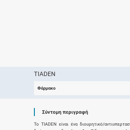
TIADEN
Φάρμακο
Σύντομη περιγραφή
Το TIADEN είναι ένα διουρητικό/αντιυπερτα