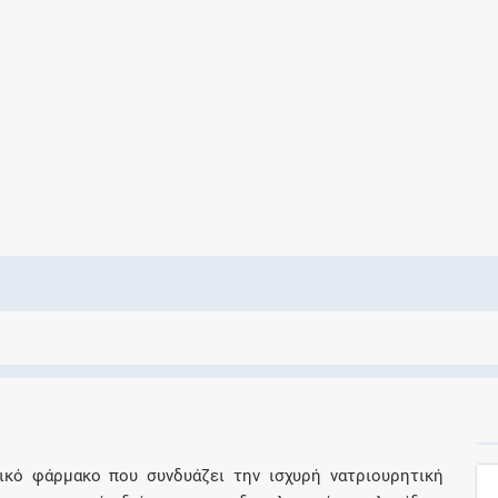
Ελέγξτε την αγωγή σας για αντενδείξεις και
αλληλεπιδράσεις μεταξύ των φαρμάκων
Οι συνταγές μου
Αποθηκεύστε τις συνταγές σας και
μοιραστείτε τις εύκολα και με ασφάλεια
Μητρότητα και φάρμακα
Ενημερωθείτε για την ασφάλεια χορήγησης
ενός φαρμάκου κατά τη διάρκεια της
εγκυμοσύνης ή του θηλασμού
σικό φάρμακο που συνδυάζει την ισχυρή νατριουρητική