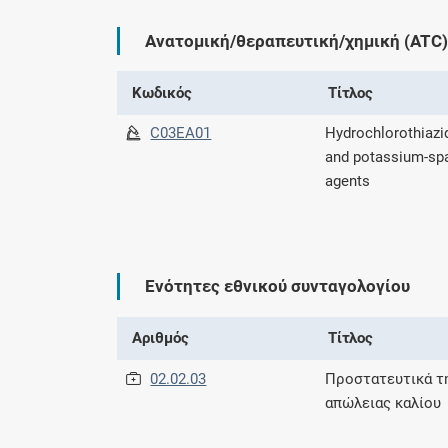
Ανατομική/θεραπευτική/χημική (ATC)
Κωδικός
Τίτλος
C03EA01
Hydrochlorothiazi
and potassium-spa
agents
Ενότητες εθνικού συνταγολογίου
Αριθμός
Τίτλος
02.02.03
Προστατευτικά τ
απώλειας καλίου