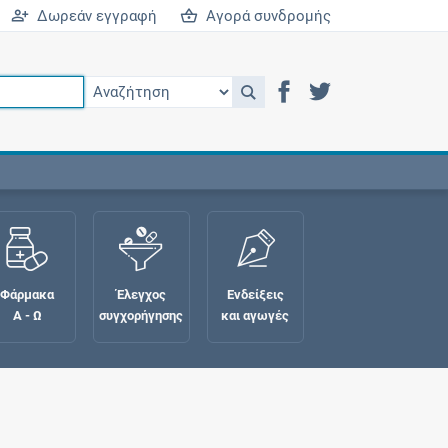
Δωρεάν εγγραφή
Αγορά συνδρομής
Φάρμακα
Έλεγχος
Ενδείξεις
Α - Ω
συγχορήγησης
και αγωγές