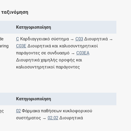
Μοιραζόμαστε μαζί σας γεγονότα της
πορείας του Galinos.gr από το 2011 μέχρι
 ταξινόμηση
σήμερα
Κατηγοριοποίηση
de
C
Καρδιαγγειακό σύστημα →
C03
Διουρητικά →
ring
C03E
Διουρητικά και καλιοσυντηρητικοί
παράγοντες σε συνδυασμό →
C03EA
Διουρητικά χαμηλής οροφής και
καλιοσυντηρητικοί παράγοντες
Κατηγοριοποίηση
ης
02
Φάρμακα παθήσεων κυκλοφορικού
συστήματος →
02.02
Διουρητικά