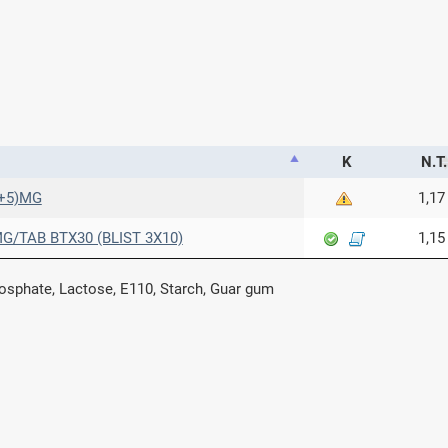
Κ
Ν.Τ.
0+5)MG
1,17
G/TAB BTX30 (BLIST 3X10)
1,15
sphate, Lactose, E110, Starch, Guar gum