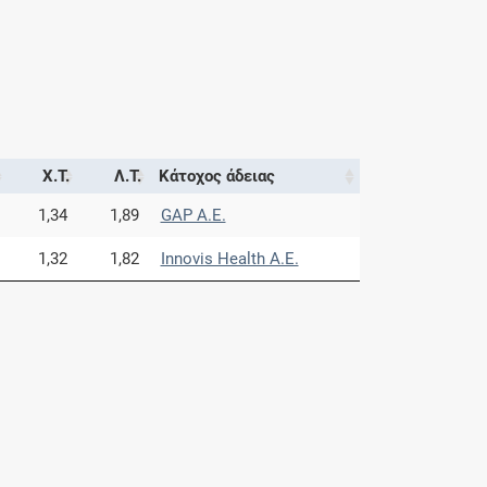
Χ.Τ.
Λ.Τ.
Κάτοχος άδειας
1,34
1,89
GAP Α.Ε.
1,32
1,82
Innovis Health Α.Ε.