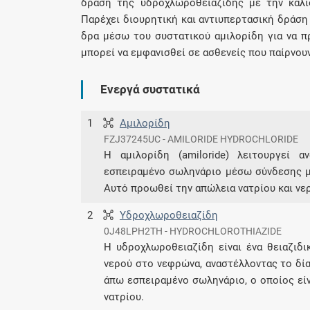
δράση της υδροχλωροθειαζίδης με την καλι
Παρέχει διουρητική και αντιυπερτασική δράση
δρα μέσω του συστατικού αμιλορίδη για να π
μπορεί να εμφανισθεί σε ασθενείς που παίρνουν
Ενεργά συστατικά
1
Αμιλορίδη
FZJ37245UC - AMILORIDE HYDROCHLORIDE
Η αμιλορίδη (amiloride) λειτουργεί 
εσπειραμένο σωληνάριο μέσω σύνδεσης με
Αυτό προωθεί την απώλεια νατρίου και νε
2
Υδροχλωροθειαζίδη
0J48LPH2TH - HYDROCHLOROTHIAZIDE
Η υδροχλωροθειαζίδη είναι ένα θειαζιδ
νερού στο νεφρώνα, αναστέλλοντας το δί
άπω εσπειραμένο σωληνάριο, ο οποίος εί
νατρίου.