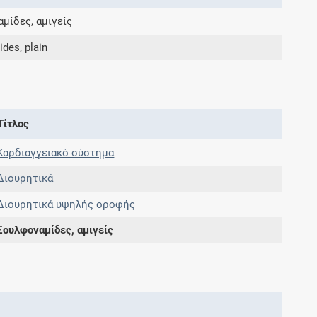
μίδες, αμιγείς
Συνδρομές
des, plain
Μάθετε περισσότερα για τα οφέλη και τις
επιπλέον παροχές των συνδρομητικών
προγραμμάτων
Τίτλος
Καρδιαγγειακό σύστημα
Διουρητικά
Ενδείξεις και αγωγές
Διουρητικά υψηλής οροφής
Βρείτε θεραπευτικές ενδείξεις και αγωγές για
νόσους, συμπτώματα και ιατρικές πράξεις
Σουλφοναμίδες, αμιγείς
Γνωρίζατε ότι...