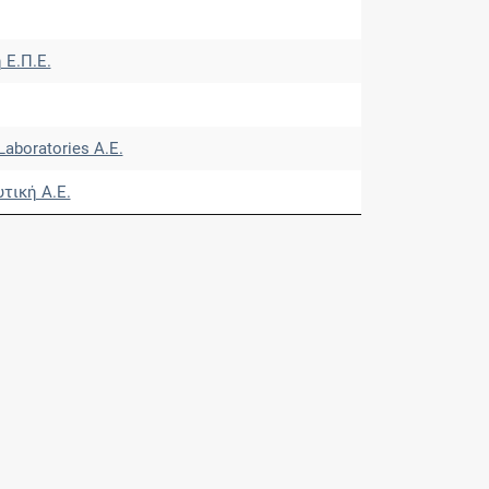
 Ε.Π.Ε.
Laboratories Α.Ε.
τική Α.Ε.