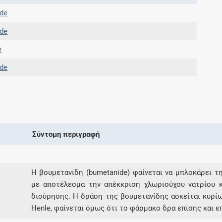
Μοιραζόμαστε μαζί σας γεγονότα της
de
πορείας του Galinos.gr από το 2011 μέχρι
σήμερα
de
e
de
Σύντομη περιγραφή
Η βουμετανίδη (bumetanide) φαίνεται να μπλοκάρει 
με αποτέλεσμα την απέκκριση χλωριούχου νατρίου 
διούρησης. Η δράση της βουμετανίδης ασκείται κυρίω
Henle, φαίνεται όμως ότι το φάρμακο δρα επίσης και 