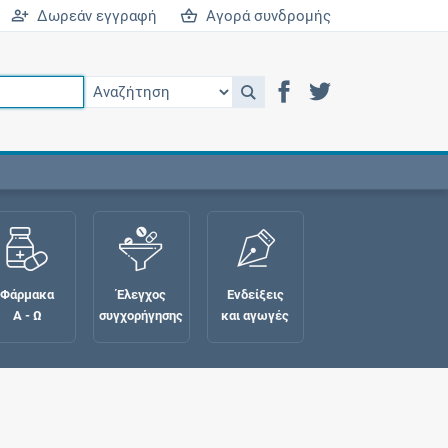
Δωρεάν εγγραφή
Αγορά συνδρομής
Φάρμακα
Έλεγχος
Ενδείξεις
Α - Ω
συγχορήγησης
και αγωγές