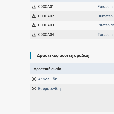
C03CA01
Furosemi
C03CA02
Bumetani
C03CA03
Piretanid
C03CA04
Torasemi
Δραστικές ουσίες ομάδας
Δραστική ουσία
Αζοσεμίδη
Βουμετανίδη