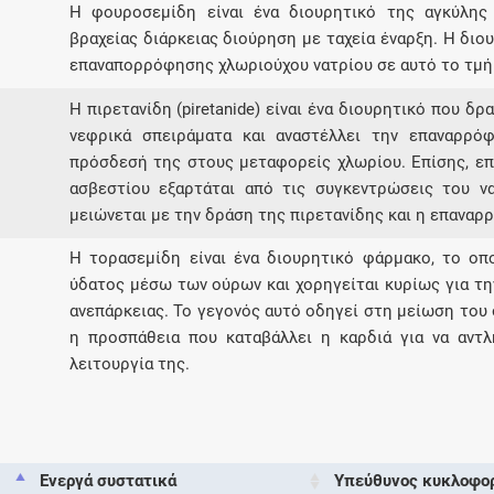
Η φουροσεμίδη είναι ένα διουρητικό της αγκύλης 
βραχείας διάρκειας διούρηση με ταχεία έναρξη. Η διο
επαναπορρόφησης χλωριούχου νατρίου σε αυτό το τμήμ
Η πιρετανίδη (piretanide) είναι ένα διουρητικό που δ
νεφρικά σπειράματα και αναστέλλει την επαναρρό
πρόσδεσή της στους μεταφορείς χλωρίου. Επίσης, επ
ασβεστίου εξαρτάται από τις συγκεντρώσεις του ν
μειώνεται με την δράση της πιρετανίδης και η επαναρ
Η τορασεμίδη είναι ένα διουρητικό φάρμακο, το οπ
ύδατος μέσω των ούρων και χορηγείται κυρίως για τ
ανεπάρκειας. Το γεγονός αυτό οδηγεί στη μείωση του 
η προσπάθεια που καταβάλλει η καρδιά για να αντλή
λειτουργία της.
Ενεργά συστατικά
Υπεύθυνος κυκλοφο