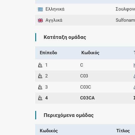
Ελληνικά
Σουλφονα
Αγγλικά
Sulfonami
Κατάταξη ομάδας
Επίπεδο
Κωδικός
1
C
2
C03
3
C03C
4
C03CA
Περιεχόμενα ομάδας
Κωδικός
Τίτλος