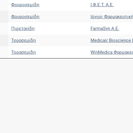
Φουροσεμίδη
Ι.Φ.Ε.Τ. A.E.
Φουροσεμίδη
Ιόνιος Φαρμακευτική
Πιρετανίδη
FarmaSyn Α.Ε.
Τορασεμίδη
Medicair Bioscience 
Τορασεμίδη
WinMedica Φαρμακευ