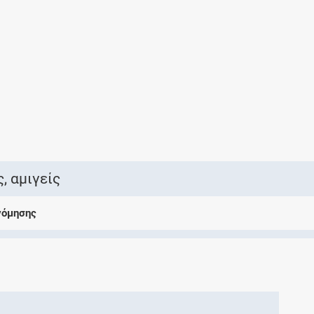
Ελέγξτε την αγωγή σας για αντενδείξεις και
αλληλεπιδράσεις μεταξύ των φαρμάκων
Οι συνταγές μου
Αποθηκεύστε τις συνταγές σας και
μοιραστείτε τις εύκολα και με ασφάλεια
, αμιγείς
νόμησης
Μητρότητα και φάρμακα
Ενημερωθείτε για την ασφάλεια χορήγησης
ενός φαρμάκου κατά τη διάρκεια της
εγκυμοσύνης ή του θηλασμού