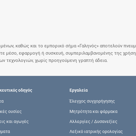
μένων, καθώς και το εμπορικό σήμα «Γαληνός» αποτελούν πνευμα
ε μέσο, εφαρμογή ή συσκευή, συμπεριλαμβανομένης της χρήσης
ιων τεχνολογιών, χωρίς προηγούμενη γραπτή άδεια.
ευτικός οδηγός
Εργαλεία
κα
Έλεγχος συγχορήγησης
κές ουσίες
Μητρότητα και φάρμακα
εις και αγωγές
Αλλεργίες / Δυσανεξίες
σματα
Λεξικό ιατρικής ορολογίας