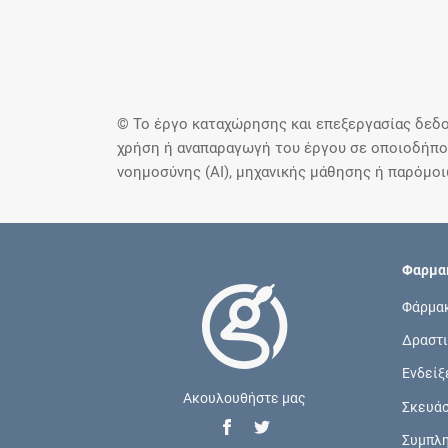
© Το έργο καταχώρησης και επεξεργασίας δεδο
χρήση ή αναπαραγωγή του έργου σε οποιοδήποτ
νοημοσύνης (AI), μηχανικής μάθησης ή παρόμο
Φαρμακ
Φάρμα
Δραστι
Ενδείξ
Ακουλουθήστε μας
Σκευά
Συμπλ