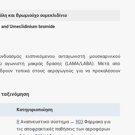
όλη και Βρωμιούχο ουμεκλιδίνιο
Συνδρομές
l and Umeclidinium bromide
Μάθετε περισσότερα για τα οφέλη και τις
επιπλέον παροχές των συνδρομητικών
προγραμμάτων
συνδυασμός εισπνεόμενου ανταγωνιστή μουσκαρινικού
ού αγωνιστή μακράς δράσης (LAMA/LABA). Μετά από
 δρουν τοπικά στους αεραγωγούς για να προκαλέσουν
Ενδείξεις και αγωγές
Βρείτε θεραπευτικές ενδείξεις και αγωγές για
 ταξινόμηση
νόσους, συμπτώματα και ιατρικές πράξεις
Κατηγοριοποίηση
R
Αναπνευστικό σύστημα →
R03
Φάρμακα για
Γνωρίζατε ότι...
τις αποφρακτικές παθήσεις των αεροφόρων