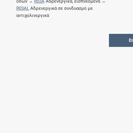
οδών →
R03A
Αδρενεργικά, εισπνεόμενα →
Μοιραζόμαστε μαζί σας γεγονότα της
R03AL
Αδρενεργικά σε συνδυασμό με
πορείας του Galinos.gr από το 2011 μέχρι
αντιχολινεργικά
σήμερα
Ε