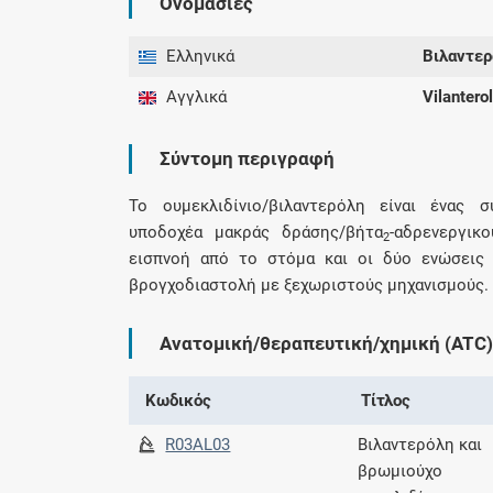
Ονομασίες
Ελληνικά
Βιλαντερ
Αγγλικά
Vilantero
Σύντομη περιγραφή
Το ουμεκλιδίνιο/βιλαντερόλη είναι ένας 
υποδοχέα μακράς δράσης/βήτα
-αδρενεργικ
2
εισπνοή από το στόμα και οι δύο ενώσεις
βρογχοδιαστολή με ξεχωριστούς μηχανισμούς.
Ανατομική/θεραπευτική/χημική (ATC)
Κωδικός
Τίτλος
R03AL03
Βιλαντερόλη και
βρωμιούχο