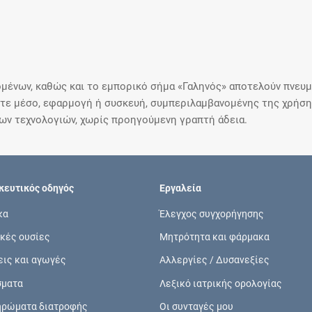
μένων, καθώς και το εμπορικό σήμα «Γαληνός» αποτελούν πνευμα
ε μέσο, εφαρμογή ή συσκευή, συμπεριλαμβανομένης της χρήσης
ιων τεχνολογιών, χωρίς προηγούμενη γραπτή άδεια.
ευτικός οδηγός
Εργαλεία
κα
Έλεγχος συγχορήγησης
κές ουσίες
Μητρότητα και φάρμακα
εις και αγωγές
Αλλεργίες / Δυσανεξίες
σματα
Λεξικό ιατρικής ορολογίας
ηρώματα διατροφής
Οι συνταγές μου