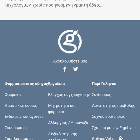
τεχνολογιών, χωρίς προηγούμενη γραπτή άδεια.
Ακουλουθήστε μας
Φαρμακευτικός οδηγός
Εργαλεία
Περί Γαληνού
Φάρμακα
Έλεγχος συγχορήγησης
Συνδρομές
Δραστικές ουσίες
Μητρότητα και
Δυνατότητες προβολής
φάρμακα
Ενδείξεις και αγωγές
Συχνές ερωτήσεις
Αλλεργίες / Δυσανεξίες
Σκευάσματα
Σχετικά με την Ergobyte
Λεξικό ιατρικής
Συμπληρώματα
GalinosVet.gr
ορολογίας