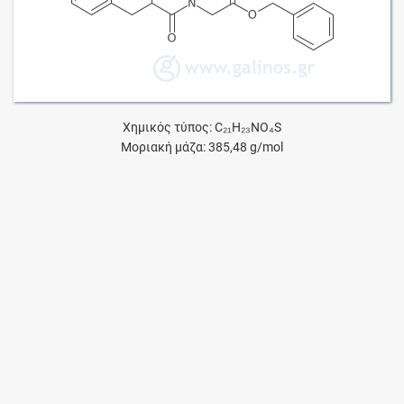
Χημικός τύπος: C₂₁H₂₃NO₄S
Μοριακή μάζα: 385,48 g/mol