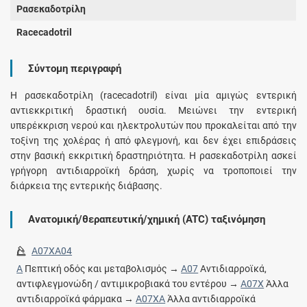
Ρασεκαδοτρίλη
Racecadotril
Σύντομη περιγραφή
Η ρασεκαδοτρίλη (racecadotril) είναι μία αμιγώς εντερική
αντιεκκριτική δραστική ουσία. Μειώνει την εντερική
υπερέκκριση νερού και ηλεκτρολυτών που προκαλείται από την
τοξίνη της χολέρας ή από φλεγμονή, και δεν έχει επιδράσεις
στην βασική εκκριτική δραστηριότητα. Η ρασεκαδοτρίλη ασκεί
γρήγορη αντιδιαρροϊκή δράση, χωρίς να τροποποιεί την
διάρκεια της εντερικής διάβασης.
Ανατομική/θεραπευτική/χημική (ATC) ταξινόμηση
A07XA04
A
Πεπτική οδός και μεταβολισμός →
A07
Αντιδιαρροϊκά,
αντιφλεγμονώδη / αντιμικροβιακά του εντέρου →
A07X
Άλλα
αντιδιαρροϊκά φάρμακα →
A07XA
Άλλα αντιδιαρροϊκά