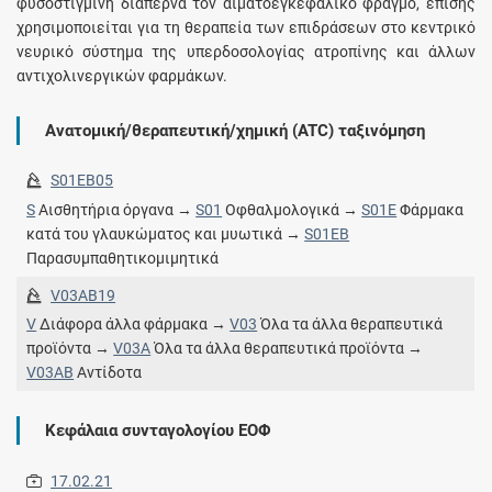
φυσοστιγμίνη διαπερνά τον αιματοεγκεφαλικό φραγμό, επίσης
χρησιμοποιείται για τη θεραπεία των επιδράσεων στο κεντρικό
νευρικό σύστημα της υπερδοσολογίας ατροπίνης και άλλων
αντιχολινεργικών φαρμάκων.
Ανατομική/θεραπευτική/χημική (ATC) ταξινόμηση
S01EB05
S
Αισθητήρια όργανα →
S01
Οφθαλμολογικά →
S01E
Φάρμακα
κατά του γλαυκώματος και μυωτικά →
S01EB
Παρασυμπαθητικομιμητικά
V03AB19
V
Διάφορα άλλα φάρμακα →
V03
Όλα τα άλλα θεραπευτικά
προϊόντα →
V03A
Όλα τα άλλα θεραπευτικά προϊόντα →
V03AB
Αντίδοτα
Κεφάλαια συνταγολογίου ΕΟΦ
17.02.21