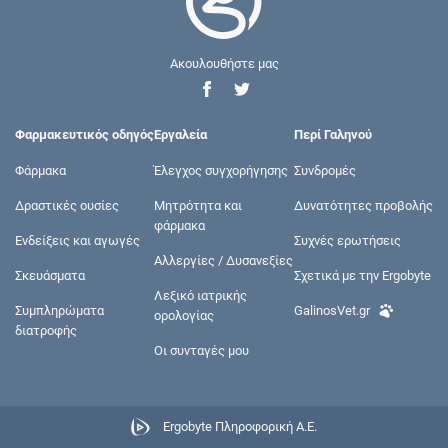
Ακουλουθήστε μας
Φαρμακευτικός οδηγός
Εργαλεία
Περί Γαληνού
Φάρμακα
Έλεγχος συγχορήγησης
Συνδρομές
Δραστικές ουσίες
Μητρότητα και
Δυνατότητες προβολής
φάρμακα
Ενδείξεις και αγωγές
Συχνές ερωτήσεις
Αλλεργίες / Δυσανεξίες
Σκευάσματα
Σχετικά με την Ergobyte
Λεξικό ιατρικής
Συμπληρώματα
GalinosVet.gr
ορολογίας
διατροφής
Οι συνταγές μου
Ergobyte Πληροφορική Α.Ε.