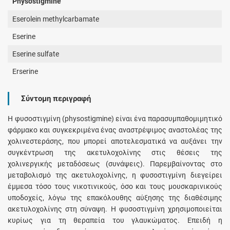
Physostigmine
Eserolein methylcarbamate
Eserine
Eserine sulfate
Erserine
Σύντομη περιγραφή
Η φυσοστιγμίνη (physostigmine) είναι ένα παρασυμπαθομιμητικό
φάρμακο και συγκεκριμένα ένας αναστρέψιμος αναστολέας της
χολινεστεράσης, που μπορεί αποτελεσματικά να αυξάνει την
συγκέντρωση της ακετυλοχολίνης στις θέσεις της
χολινεργικής μεταδόσεως (συνάψεις). Παρεμβαίνοντας στο
μεταβολισμό της ακετυλοχολίνης, η φυσοστιγμίνη διεγείρει
έμμεσα τόσο τους νικοτινικούς, όσο και τους μουσκαρινικούς
υποδοχείς, λόγω της επακόλουθης αύξησης της διαθέσιμης
ακετυλοχολίνης στη σύναψη. Η φυσοστιγμίνη χρησιμοποιείται
κυρίως για τη θεραπεία του γλαυκώματος. Επειδή η