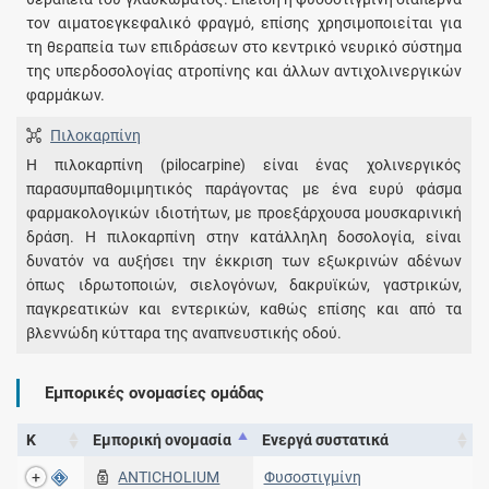
τον αιματοεγκεφαλικό φραγμό, επίσης χρησιμοποιείται για
τη θεραπεία των επιδράσεων στο κεντρικό νευρικό σύστημα
της υπερδοσολογίας ατροπίνης και άλλων αντιχολινεργικών
φαρμάκων.
Πιλοκαρπίνη
Η πιλοκαρπίνη (pilocarpine) είναι ένας χολινεργικός
παρασυμπαθομιμητικός παράγοντας με ένα ευρύ φάσμα
φαρμακολογικών ιδιοτήτων, με προεξάρχουσα μουσκαρινική
δράση. Η πιλοκαρπίνη στην κατάλληλη δοσολογία, είναι
δυνατόν να αυξήσει την έκκριση των εξωκρινών αδένων
όπως ιδρωτοποιών, σιελογόνων, δακρυϊκών, γαστρικών,
παγκρεατικών και εντερικών, καθώς επίσης και από τα
βλεννώδη κύτταρα της αναπνευστικής οδού.
Εμπορικές ονομασίες ομάδας
Κ
Εμπορική ονομασία
Ενεργά συστατικά
ANTICHOLIUM
Φυσοστιγμίνη