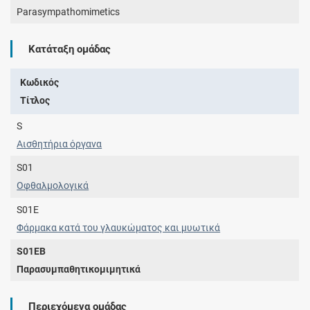
Parasympathomimetics
Κατάταξη ομάδας
Κωδικός
Τίτλος
S
Αισθητήρια όργανα
S01
Οφθαλμολογικά
S01E
Φάρμακα κατά του γλαυκώματος και μυωτικά
S01EB
Παρασυμπαθητικομιμητικά
Περιεχόμενα ομάδας