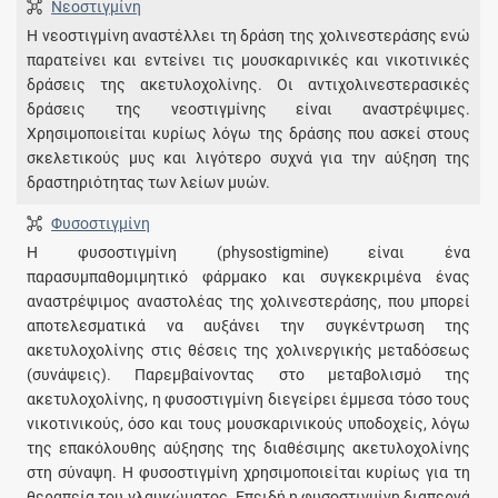
Νεοστιγμίνη
Η νεοστιγμίνη αναστέλλει τη δράση της χολινεστεράσης ενώ
παρατείνει και εντείνει τις μουσκαρινικές και νικοτινικές
δράσεις της ακετυλοχολίνης. Οι αντιχολινεστερασικές
δράσεις της νεοστιγμίνης είναι αναστρέψιμες.
Χρησιμοποιείται κυρίως λόγω της δράσης που ασκεί στους
σκελετικούς μυς και λιγότερο συχνά για την αύξηση της
δραστηριότητας των λείων μυών.
Φυσοστιγμίνη
Η φυσοστιγμίνη (physostigmine) είναι ένα
παρασυμπαθομιμητικό φάρμακο και συγκεκριμένα ένας
αναστρέψιμος αναστολέας της χολινεστεράσης, που μπορεί
αποτελεσματικά να αυξάνει την συγκέντρωση της
ακετυλοχολίνης στις θέσεις της χολινεργικής μεταδόσεως
(συνάψεις). Παρεμβαίνοντας στο μεταβολισμό της
ακετυλοχολίνης, η φυσοστιγμίνη διεγείρει έμμεσα τόσο τους
νικοτινικούς, όσο και τους μουσκαρινικούς υποδοχείς, λόγω
της επακόλουθης αύξησης της διαθέσιμης ακετυλοχολίνης
στη σύναψη. Η φυσοστιγμίνη χρησιμοποιείται κυρίως για τη
θεραπεία του γλαυκώματος. Επειδή η φυσοστιγμίνη διαπερνά