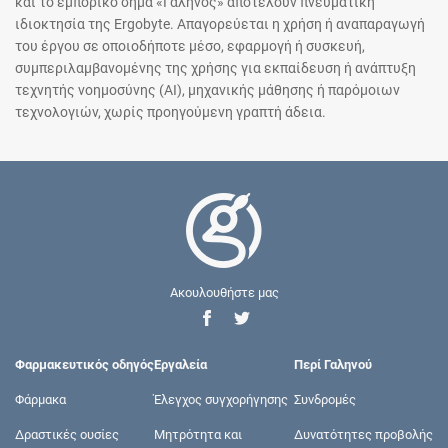
και το εμπορικό σήμα «Γαληνός» αποτελούν πνευματική
ιδιοκτησία της Ergobyte. Απαγορεύεται η χρήση ή αναπαραγωγή
του έργου σε οποιοδήποτε μέσο, εφαρμογή ή συσκευή,
συμπεριλαμβανομένης της χρήσης για εκπαίδευση ή ανάπτυξη
τεχνητής νοημοσύνης (AI), μηχανικής μάθησης ή παρόμοιων
τεχνολογιών, χωρίς προηγούμενη γραπτή άδεια.
Ακουλουθήστε μας
Φαρμακευτικός οδηγός
Εργαλεία
Περί Γαληνού
Φάρμακα
Έλεγχος συγχορήγησης
Συνδρομές
Δραστικές ουσίες
Μητρότητα και
Δυνατότητες προβολής