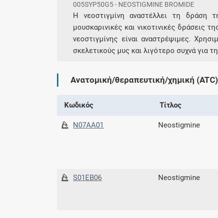
005SYP50G5 - NEOSTIGMINE BROMIDE
Η νεοστιγμίνη αναστέλλει τη δράση τη
μουσκαρινικές και νικοτινικές δράσεις τη
νεοστιγμίνης είναι αναστρέψιμες. Χρησ
σκελετικούς μυς και λιγότερο συχνά για 
Ανατομική/θεραπευτική/χημική (ATC)
Κωδικός
Τίτλος
N07AA01
Neostigmine
S01EB06
Neostigmine