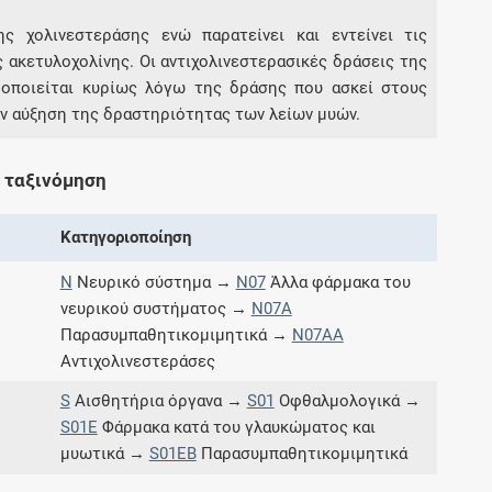
ς χολινεστεράσης ενώ παρατείνει και εντείνει τις
ς ακετυλοχολίνης. Οι αντιχολινεστερασικές δράσεις της
Συνδρομές
ιμοποιείται κυρίως λόγω της δράσης που ασκεί στους
την αύξηση της δραστηριότητας των λείων μυών.
Μάθετε περισσότερα για τα οφέλη και τις
επιπλέον παροχές των συνδρομητικών
προγραμμάτων
 ταξινόμηση
Κατηγοριοποίηση
Ενδείξεις και αγωγές
N
Νευρικό σύστημα →
N07
Άλλα φάρμακα του
νευρικού συστήματος →
N07A
Βρείτε θεραπευτικές ενδείξεις και αγωγές για
Παρασυμπαθητικομιμητικά →
N07AA
νόσους, συμπτώματα και ιατρικές πράξεις
Αντιχολινεστεράσες
S
Αισθητήρια όργανα →
S01
Οφθαλμολογικά →
S01E
Φάρμακα κατά του γλαυκώματος και
μυωτικά →
S01EB
Παρασυμπαθητικομιμητικά
Γνωρίζατε ότι...