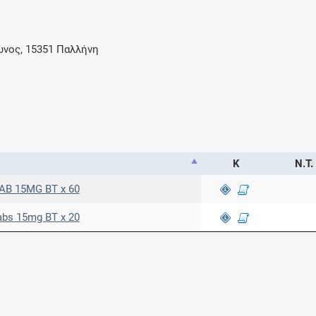
ώνος, 15351 Παλλήνη
Κ
Ν.Τ.
B 15MG BT x 60
bs 15mg BT x 20