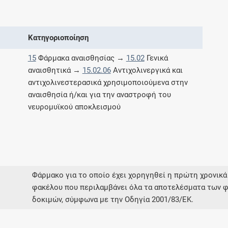
Μοιραζόμαστε μαζί σας γεγονότα της
πορείας του Galinos.gr από το 2011 μέχρι
σήμερα
Κατηγοριοποίηση
15
Φάρμακα αναισθησίας →
15.02
Γενικά
αναισθητικά →
15.02.06
Αντιχολινεργικά και
αντιχολινεστερασικά χρησιμοποιούμενα στην
αναισθησία ή/και για την αναστροφή του
νευρομυϊκού αποκλεισμού
Φάρμακο για το οποίο έχει χορηγηθεί η πρώτη χρονικά
φακέλου που περιλαμβάνει όλα τα αποτελέσματα των φ
δοκιμών, σύμφωνα με την Οδηγία 2001/83/ΕΚ.