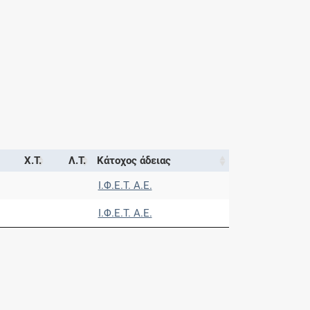
Χ.Τ.
Λ.Τ.
Κάτοχος άδειας
Ι.Φ.Ε.Τ. A.E.
Ι.Φ.Ε.Τ. A.E.