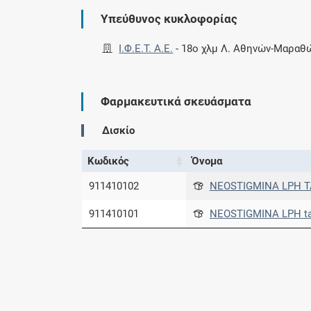
Υπεύθυνος κυκλοφορίας
Ι.Φ.Ε.Τ. A.E.
-
18ο χλμ Λ. Αθηνών-Μαραθ
Φαρμακευτικά σκευάσματα
Δισκίο
Κωδικός
Όνομα
911410102
NEOSTIGMINA LPH TA
911410101
NEOSTIGMINA LPH ta