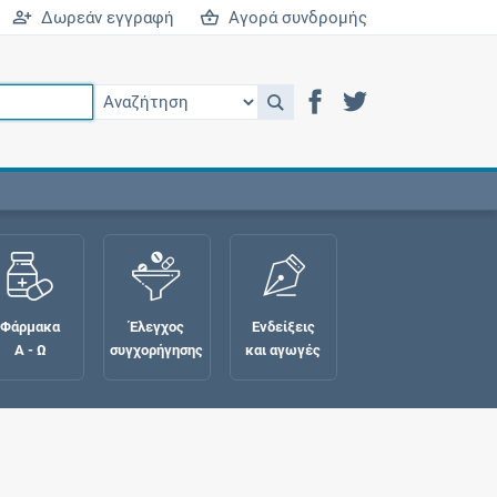
Δωρεάν εγγραφή
Αγορά συνδρομής
Φάρμακα
Έλεγχος
Ενδείξεις
Α - Ω
συγχορήγησης
και αγωγές