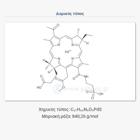
Δομικός τύπος
Χημικός τύπος: C₃₇H₅₉N₅O₉PdS
Μοριακή μάζα: 840,26 g/mol