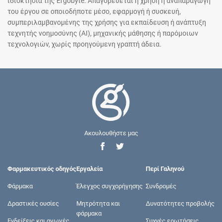
ιδιοκτησία της Ergobyte. Απαγορεύεται η χρήση ή αναπαραγωγή
του έργου σε οποιοδήποτε μέσο, εφαρμογή ή συσκευή,
συμπεριλαμβανομένης της χρήσης για εκπαίδευση ή ανάπτυξη
τεχνητής νοημοσύνης (AI), μηχανικής μάθησης ή παρόμοιων
τεχνολογιών, χωρίς προηγούμενη γραπτή άδεια.
Ακουλουθήστε μας
Φαρμακευτικός οδηγός
Εργαλεία
Περί Γαληνού
Φάρμακα
Έλεγχος συγχορήγησης
Συνδρομές
Δραστικές ουσίες
Μητρότητα και
Δυνατότητες προβολής
φάρμακα
Ενδείξεις και αγωγές
Συχνές ερωτήσεις