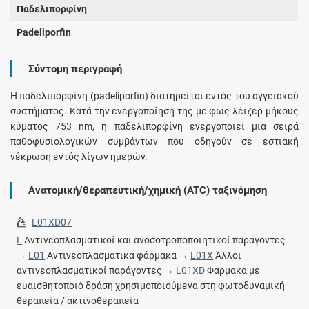
Παδελιπορφίνη
Padeliporfin
Σύντομη περιγραφή
Η παδελιπορφίνη (padeliporfin) διατηρείται εντός του αγγειακού
συστήματος. Κατά την ενεργοποίησή της με φως λέιζερ μήκους
κύματος 753 nm, η παδελιπορφίνη ενεργοποιεί μια σειρά
παθοφυσιολογικών συμβάντων που οδηγούν σε εστιακή
νέκρωση εντός λίγων ημερών.
Ανατομική/θεραπευτική/χημική (ATC) ταξινόμηση
L01XD07
L
Αντινεοπλασματικοί και ανοσοτροποποιητικοί παράγοντες
→
L01
Αντινεοπλασματικά φάρμακα →
L01X
Άλλοι
αντινεοπλασματικοί παράγοντες →
L01XD
Φάρμακα με
ευαισθητοποιό δράση χρησιμοποιούμενα στη φωτοδυναμική
θεραπεία / ακτινοθεραπεία