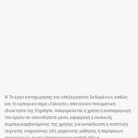
© Το έργο καταχώρησης και επεξεργασίας δεδομένων, καθώς
και το εμπορικό σήμα «Γαληνός» αποτελούν πνευματική
ιδιοκτησία της Ergobyte. Απαγορεύεται η χρήση ή αναπαραγωγή
του έργου σε οποιοδήποτε μέσο, εφαρμογή ή συσκευή,
συμπεριλαμβανομένης της χρήσης για εκπαίδευση ή ανάπτυξη
τεχνητής νοημοσύνης (AI), μηχανικής μάθησης ή παρόμοιων
τεχνολογιών, χωρίς προηγούμενη γραπτή άδεια.