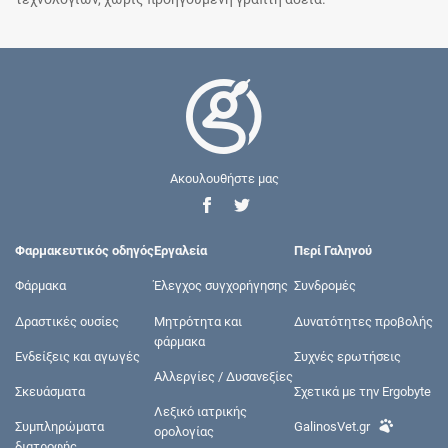
Ακουλουθήστε μας
Φαρμακευτικός οδηγός
Εργαλεία
Περί Γαληνού
Φάρμακα
Έλεγχος συγχορήγησης
Συνδρομές
Δραστικές ουσίες
Μητρότητα και
Δυνατότητες προβολής
φάρμακα
Ενδείξεις και αγωγές
Συχνές ερωτήσεις
Αλλεργίες / Δυσανεξίες
Σκευάσματα
Σχετικά με την Ergobyte
Λεξικό ιατρικής
Συμπληρώματα
GalinosVet.gr
ορολογίας
διατροφής