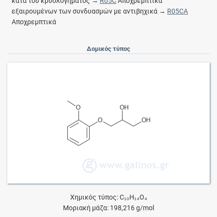
κατά του κρυολογήματος →
R05C
Αποχρεμπτικά
εξαιρουμένων των συνδυασμών με αντιβηχικά →
R05CA
Αποχρεμπτικά
Δομικός τύπος
Χημικός τύπος: C₁₀H₁₄O₄
Μοριακή μάζα: 198,216 g/mol