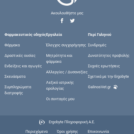
Ακουλουθήστε μας
Φαρμακευτικός οδηγός
Εργαλεία
Περί Γαληνού
Φάρμακα
Έλεγχος συγχορήγησης
Συνδρομές
Δραστικές ουσίες
Μητρότητα και
Δυνατότητες προβολής
φάρμακα
Ενδείξεις και αγωγές
Συχνές ερωτήσεις
Αλλεργίες / Δυσανεξίες
Σκευάσματα
Σχετικά με την Ergobyte
Λεξικό ιατρικής
Συμπληρώματα
GalinosVet.gr
ορολογίας
διατροφής
Οι συνταγές μου
Ergobyte Πληροφορική Α.Ε.
Περιεχόμενα
Όροι χρήσης
Επικοινωνία