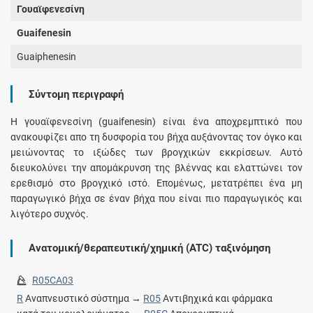
Γουαϊφενεσίνη
Guaifenesin
Guaiphenesin
Σύντομη περιγραφή
Η γουαϊφενεσίνη (guaifenesin) είναι ένα αποχρεμπτικό που
ανακουφίζει απο τη δυσφορία του βήχα αυξάνοντας τον όγκο και
μειώνοντας το ιξώδες των βρογχικών εκκρίσεων. Αυτό
διευκολύνει την απομάκρυνση της βλέννας και ελαττώνει τον
ερεθισμό στο βρογχικό ιστό. Επομένως, μετατρέπει ένα μη
παραγωγικό βήχα σε έναν βήχα που είναι πιο παραγωγικός και
λιγότερο συχνός.
Ανατομική/θεραπευτική/χημική (ATC) ταξινόμηση
R05CA03
R
Αναπνευστικό σύστημα →
R05
Αντιβηχικά και φάρμακα