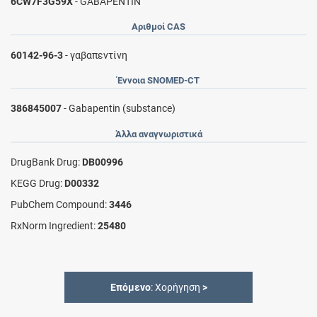
6CW7F3G59X
- GABAPENTIN
Αριθμοί CAS
60142-96-3
- γαβαπεντίνη
Έννοια SNOMED-CT
386845007
- Gabapentin (substance)
Άλλα αναγνωριστικά
DrugBank Drug:
DB00996
KEGG Drug:
D00332
PubChem Compound:
3446
RxNorm Ingredient:
25480
Επόμενο
: Χορήγηση
>