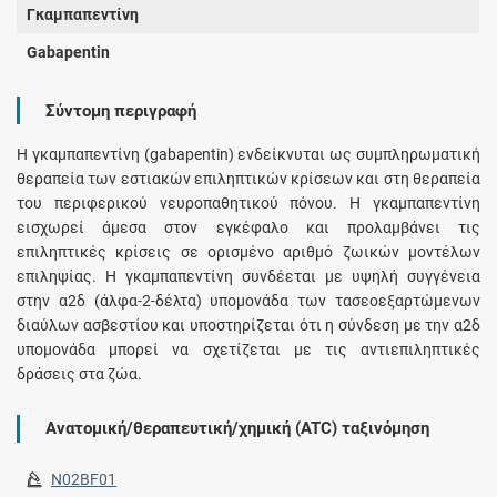
Γκαμπαπεντίνη
Gabapentin
Σύντομη περιγραφή
Η γκαμπαπεντίνη (gabapentin) ενδείκνυται ως συμπληρωματική
θεραπεία των εστιακών επιληπτικών κρίσεων και στη θεραπεία
του περιφερικού νευροπαθητικού πόνου. Η γκαμπαπεντίνη
εισχωρεί άμεσα στον εγκέφαλο και προλαμβάνει τις
επιληπτικές κρίσεις σε ορισμένο αριθμό ζωικών μοντέλων
επιληψίας. Η γκαμπαπεντίνη συνδέεται με υψηλή συγγένεια
στην α2δ (άλφα-2-δέλτα) υπομονάδα των τασεοεξαρτώμενων
διαύλων ασβεστίου και υποστηρίζεται ότι η σύνδεση με την α2δ
υπομονάδα μπορεί να σχετίζεται με τις αντιεπιληπτικές
δράσεις στα ζώα.
Ανατομική/θεραπευτική/χημική (ATC) ταξινόμηση
N02BF01