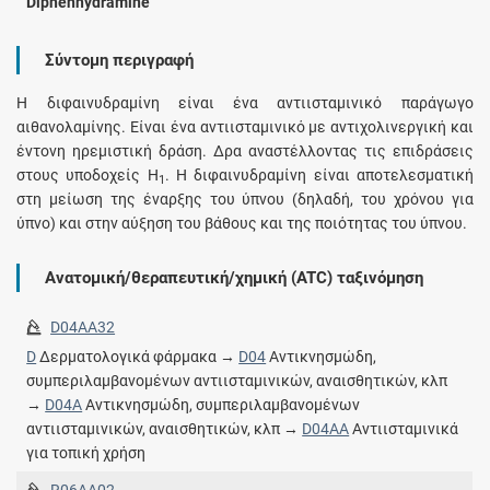
Diphenhydramine
Σύντομη περιγραφή
Η διφαινυδραμίνη είναι ένα αντιισταμινικό παράγωγο
αιθανολαμίνης. Είναι ένα αντιισταμινικό με αντιχολινεργική και
έντονη ηρεμιστική δράση. Δρα αναστέλλοντας τις επιδράσεις
στους υποδοχείς H
. Η διφαινυδραμίνη είναι αποτελεσματική
1
στη μείωση της έναρξης του ύπνου (δηλαδή, του χρόνου για
ύπνο) και στην αύξηση του βάθους και της ποιότητας του ύπνου.
Ανατομική/θεραπευτική/χημική (ATC) ταξινόμηση
D04AA32
D
Δερματολογικά φάρμακα →
D04
Αντικνησμώδη,
συμπεριλαμβανομένων αντιισταμινικών, αναισθητικών, κλπ
→
D04A
Αντικνησμώδη, συμπεριλαμβανομένων
αντιισταμινικών, αναισθητικών, κλπ →
D04AA
Αντιισταμινικά
για τοπική χρήση
R06AA02