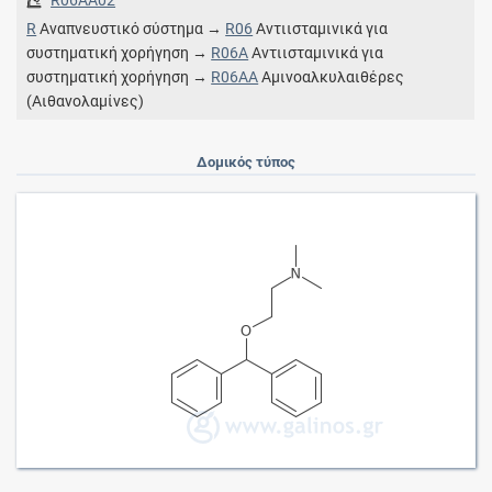
R
Αναπνευστικό σύστημα →
R06
Αντιισταμινικά για
συστηματική χορήγηση →
R06A
Αντιισταμινικά για
συστηματική χορήγηση →
R06AA
Αμινοαλκυλαιθέρες
(Αιθανολαμίνες)
Δομικός τύπος