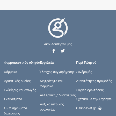
Ακουλουθήστε μας
Φαρμακευτικός οδηγός
Εργαλεία
Περί Γαληνού
Φάρμακα
Έλεγχος συγχορήγησης
Συνδρομές
Δραστικές ουσίες
Μητρότητα και
Δυνατότητες προβολής
φάρμακα
Ενδείξεις και αγωγές
Συχνές ερωτήσεις
Αλλεργίες / Δυσανεξίες
Σκευάσματα
Σχετικά με την Ergobyte
Λεξικό ιατρικής
Συμπληρώματα
GalinosVet.gr
ορολογίας
διατροφής