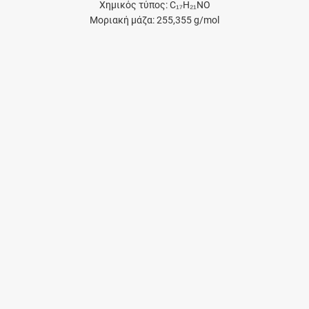
Χημικός τύπος: C₁₇H₂₁NO
Μοριακή μάζα: 255,355 g/mol