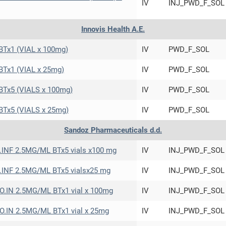
IV
INJ_PWD_F_SOL
Μοιραζόμαστε μαζί σας γεγονότα της
πορείας του Galinos.gr από το 2011 μέχρι
Innovis Health Α.Ε.
σήμερα
Tx1 (VIAL x 100mg)
IV
PWD_F_SOL
Tx1 (VIAL x 25mg)
IV
PWD_F_SOL
Tx5 (VIALS x 100mg)
IV
PWD_F_SOL
Tx5 (VIALS x 25mg)
IV
PWD_F_SOL
Sandoz Pharmaceuticals d.d.
NF 2.5MG/ML BTx5 vials x100 mg
IV
INJ_PWD_F_SOL
NF 2.5MG/ML BTx5 vialsx25 mg
IV
INJ_PWD_F_SOL
IN 2.5MG/ML BTx1 vial x 100mg
IV
INJ_PWD_F_SOL
IN 2.5MG/ML BTx1 vial x 25mg
IV
INJ_PWD_F_SOL