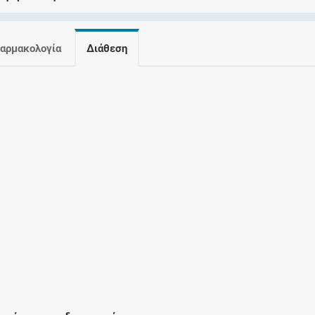
Ελέγξτε την αγωγή σας για αντενδείξεις και
αλληλεπιδράσεις μεταξύ των φαρμάκων
αρμακολογία
Διάθεση
Οι συνταγές μου
Αποθηκεύστε τις συνταγές σας και
μοιραστείτε τις εύκολα και με ασφάλεια
Μητρότητα και φάρμακα
Ενημερωθείτε για την ασφάλεια χορήγησης
ενός φαρμάκου κατά τη διάρκεια της
εγκυμοσύνης ή του θηλασμού