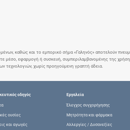
μένων, καθώς και το εμπορικό σήμα «Γαληνός» αποτελούν πνευμα
ε μέσο, εφαρμογή ή συσκευή, συμπεριλαμβανομένης της χρήσης
ιων τεχνολογιών, χωρίς προηγούμενη γραπτή άδεια.
ευτικός οδηγός
Εργαλεία
κα
Έλεγχος συγχορήγησης
κές ουσίες
Μητρότητα και φάρμακα
εις και αγωγές
Αλλεργίες / Δυσανεξίες