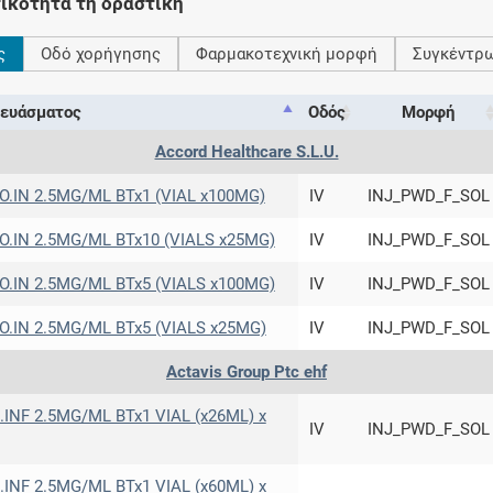
ικότητα τη δραστική
ς
Οδό χορήγησης
Φαρμακοτεχνική μορφή
Συγκέντρ
Συνδρομές
ευάσματος
Οδός
Μορφή
Μάθετε περισσότερα για τα οφέλη και τις
επιπλέον παροχές των συνδρομητικών
Accord Healthcare S.L.U.
προγραμμάτων
IN 2.5MG/ML BTx1 (VIAL x100MG)
IV
INJ_PWD_F_SOL
IN 2.5MG/ML BTx10 (VIALS x25MG)
IV
INJ_PWD_F_SOL
Ενδείξεις και αγωγές
IN 2.5MG/ML BTx5 (VIALS x100MG)
IV
INJ_PWD_F_SOL
Βρείτε θεραπευτικές ενδείξεις και αγωγές για
IN 2.5MG/ML BTx5 (VIALS x25MG)
IV
INJ_PWD_F_SOL
νόσους, συμπτώματα και ιατρικές πράξεις
Actavis Group Ptc ehf
NF 2.5MG/ML BTx1 VIAL (x26ML) x
IV
INJ_PWD_F_SOL
Γνωρίζατε ότι...
NF 2.5MG/ML BTx1 VIAL (x60ML) x