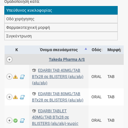
Ομαδοποίηση κατά:
Υπεύθυνος κυκλοφορίας
Οδό χορήγησης
Φαρμακοτεχνική μορφή
Συγκέντρωση
Κ
Όνομα σκευάσματος
Οδός
Μορφή
Takeda Pharma A/S
EDARBI TAB 40MG/TAB
BTx28 σε BLISTERS (alu/alu)
ORAL
TAB
(alu/alu)
EDARBI TAB 80MG/TAB
ORAL
TAB
BTx28 σε BLISTERS (alu/alu)
EDARBI TABLET
40MG/TAB BTx28 σε
ORAL
TAB
BLISTERS (alu/alu)-χωρίς