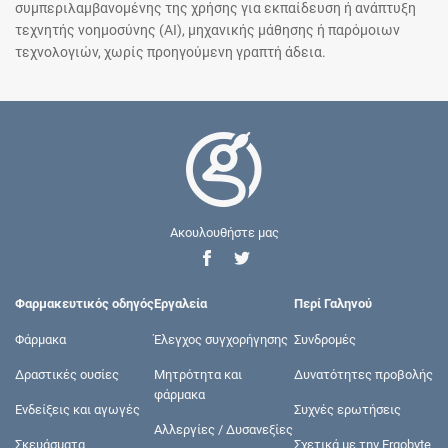
συμπεριλαμβανομένης της χρήσης για εκπαίδευση ή ανάπτυξη
τεχνητής νοημοσύνης (AI), μηχανικής μάθησης ή παρόμοιων
τεχνολογιών, χωρίς προηγούμενη γραπτή άδεια.
Ακουλουθήστε μας
Φαρμακευτικός οδηγός
Εργαλεία
Περί Γαληνού
Φάρμακα
Έλεγχος συγχορήγησης
Συνδρομές
Δραστικές ουσίες
Μητρότητα και
Δυνατότητες προβολής
φάρμακα
Ενδείξεις και αγωγές
Συχνές ερωτήσεις
Αλλεργίες / Δυσανεξίες
Σκευάσματα
Σχετικά με την Ergobyte