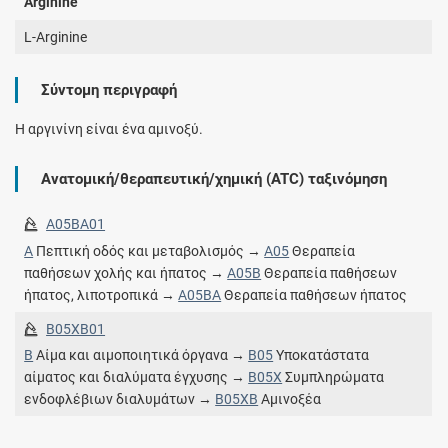
Arginine
L-Arginine
Σύντομη περιγραφή
Η αργινίνη είναι ένα αμινοξύ.
Ανατομική/θεραπευτική/χημική (ATC) ταξινόμηση
A05BA01
A
Πεπτική οδός και μεταβολισμός →
A05
Θεραπεία
παθήσεων χολής και ήπατος →
A05B
Θεραπεία παθήσεων
ήπατος, λιποτροπικά →
A05BA
Θεραπεία παθήσεων ήπατος
B05XB01
B
Αίμα και αιμοποιητικά όργανα →
B05
Υποκατάστατα
αίματος και διαλύματα έγχυσης →
B05X
Συμπληρώματα
ενδοφλέβιων διαλυμάτων →
B05XB
Αμινοξέα