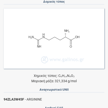
Δομικός τύπος
Χημικός τύπος: C₆H₁₄N₄O₂
Μοριακή μάζα: 321,334 g/mol
Αναγνωριστικό UNII
94ZLA3W45F
- ARGININE
Αριθμοί CAS