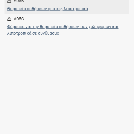
A05B
Θεραπεία παθήσεων ήπατος, λιποτροπικά
A05C
Φάρμακα για την θεραπεία παθήσεων των χοληφόρων και
λιποτροπικά σε συνδυασμό