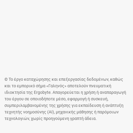
© Το έργο καταχώρησης και επεξεργασίας δεδομένων, καθώς
και το εμπορικό σήμα «Γαληνός» αποτελούν πνευματική
ιδιοκτησία της Ergobyte. Απαγορεύεται η χρήση ή αναπαραγωγή
του έργου σε οποιοδήποτε μέσο, εφαρμογή ή συσκευή,
συμπεριλαμβανομένης της χρήσης για εκπαίδευση ή ανάπτυξη
τεχνητής νοημοσύνης (AI), μηχανικής μάθησης ή παρόμοιων
τεχνολογιών, χωρίς προηγούμενη γραπτή άδεια.