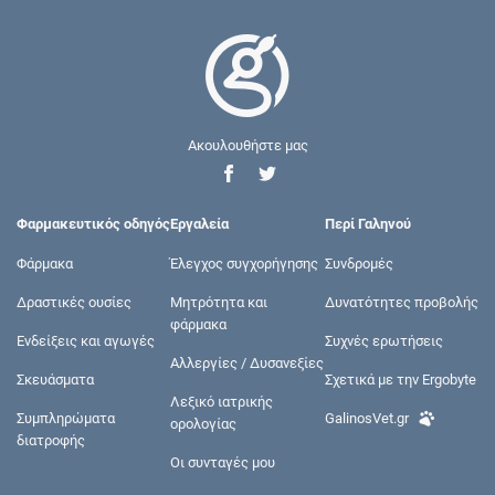
Ακουλουθήστε μας
Φαρμακευτικός οδηγός
Εργαλεία
Περί Γαληνού
Φάρμακα
Έλεγχος συγχορήγησης
Συνδρομές
Δραστικές ουσίες
Μητρότητα και
Δυνατότητες προβολής
φάρμακα
Ενδείξεις και αγωγές
Συχνές ερωτήσεις
Αλλεργίες / Δυσανεξίες
Σκευάσματα
Σχετικά με την Ergobyte
Λεξικό ιατρικής
Συμπληρώματα
GalinosVet.gr
ορολογίας
διατροφής
Οι συνταγές μου