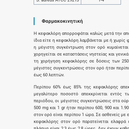
S. aureus ATCC 29213
1-4
Φαρμακοκινητική
H κεφακλόρη απορροφάται καλώς μετά την από
ίδια είτε η κεφακλόρη λαμβάνεται με ή χωρίς
η μέγιστη συγκέντρωση στον ορό κυμαίνετα
χορηγείται σε καταστάσεις νηστείας και γενικ
τη χορήγηση κεφακλόρης σε δόσεις των 250 
μέγιστες συγκεντρώσεις στον ορό ήταν περίπο
έως 60 λεπτών.
Περίπου 60% έως 85% της κεφακλόρης απεκ
μεγαλύτερο ποσοστό απεκκρίνεται εντός 
περιόδου, οι μέγιστες συγκεντρώσεις στα ού
500 mg και 1 gr ήταν περίπου 600, 900 και 1.
στον ορό είναι περίπου 1 ώρα. Σε ασθενείς με
κεφακλόρης στον ορό παρατείνεται ελαφρά 
πλάσμα είναι 2,3 έως 2,8 ώρες. Δεν έχουν κα