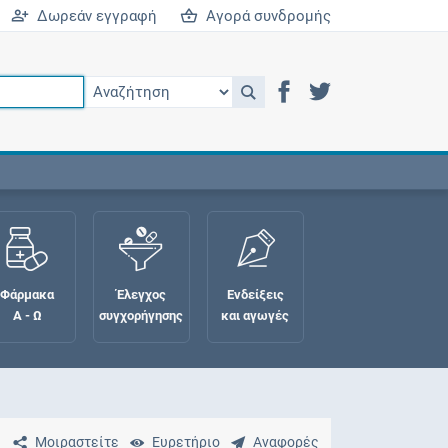
Δωρεάν εγγραφή
Αγορά συνδρομής
Φάρμακα
Έλεγχος
Ενδείξεις
Α - Ω
συγχορήγησης
και αγωγές
Μοιραστείτε
Ευρετήριο
Αναφορές