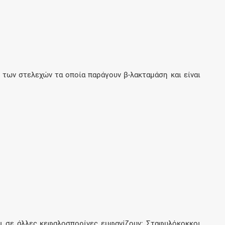
Μοιραζόμαστε μαζί σας γεγονότα της
πορείας του Galinos.gr από το 2011 μέχρι
σήμερα
 των στελεχών τα οποία παράγουν β-λακταμάση και είναι
ι σε άλλες κεφαλοσπορίνες εμφανίζουν: Σταφυλόκοκκοι