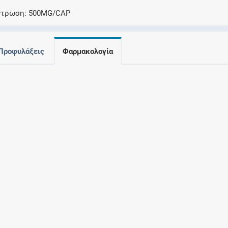
Ελέγξτε την αγωγή σας για αντενδείξεις και
ντρωση
500MG/CAP
αλληλεπιδράσεις μεταξύ των φαρμάκων
Προφυλάξεις
Φαρμακολογία
Οι συνταγές μου
Αποθηκεύστε τις συνταγές σας και
μοιραστείτε τις εύκολα και με ασφάλεια
Μητρότητα και φάρμακα
Ενημερωθείτε για την ασφάλεια χορήγησης
ενός φαρμάκου κατά τη διάρκεια της
εγκυμοσύνης ή του θηλασμού