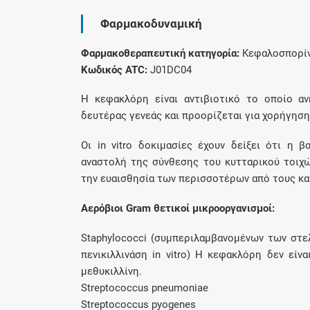
Φαρμακοδυναμική
Φαρμακοθεραπευτική κατηγορία:
Κεφαλοσπορίν
Κωδικός ATC:
J01DC04
H κεφακλόρη είναι αντιβιοτικό το οποίο α
δευτέρας γενεάς και προορίζεται για χορήγηση
Οι in vitro δοκιμασίες έχουν δείξει ότι η
αναστολή της σύνθεσης του κυτταρικού τοιχώμ
την ευαισθησία των περισσοτέρων από τους κ
Αερόβιοι Gram θετικοί μικροοργανισμοί:
Staphylococci (συμπεριλαμβανομένων των στε
πενικιλλινάση in vitro) Η κεφακλόρη δεν εί
μεθυκιλλίνη.
Streptococcus pneumoniae
Streptococcus pyogenes