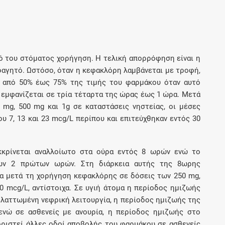
 του στόματος χορήγηση. Η τελική απορρόφηση είναι η
 φαγητό. Ωστόσο, όταν η κεφακλόρη λαμβάνεται με τροφή,
ι από 50% έως 75% της τιμής του φαρμάκου όταν αυτό
ά εμφανίζεται σε τρία τέταρτα της ώρας έως 1 ώρα. Μετά
mg, 500 mg και 1g σε καταστάσεις νηστείας, οι μέσες
υ 7, 13 και 23 mcg/L περίπου και επιτεύχθηκαν εντός 30
κρίνεται αναλλοίωτο στα ούρα εντός 8 ωρών ενώ το
των 2 πρώτων ωρών. Στη διάρκεια αυτής της 8ωρης
ρα μετά τη χορήγηση κεφακλόρης σε δόσεις των 250 mg,
900 mcg/L, αντίστοιχα. Σε υγιή άτομα η περίοδος ημιζωής
 ελαττωμένη νεφρική λειτουργία, η περίοδος ημιζωής της
ενώ σε ασθενείς με ανουρία, η περίοδος ημιζωής στο
θοριστεί άλλες οδοί αποβολής του φαρμάκου σε ασθενείς