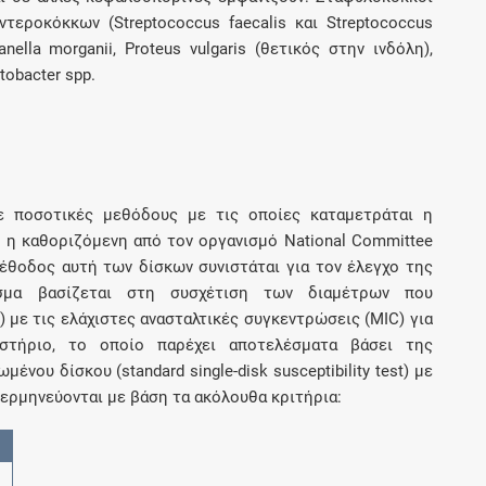
ντεροκόκκων (Streptococcus faecalis και Streptococcus
anella morganii, Proteus vulgaris (θετικός στην ινδόλη),
tobacter spp.
με ποσοτικές μεθόδους με τις οποίες καταμετράται η
ι η καθοριζόμενη από τον οργανισμό National Committee
μέθοδος αυτή των δίσκων συνιστάται για τον έλεγχο της
σμα βασίζεται στη συσχέτιση των διαμέτρων που
t) με τις ελάχιστες ανασταλτικές συγκεντρώσεις (MIC) για
τήριο, το οποίο παρέχει αποτελέσματα βάσει της
νου δίσκου (standard single-disk susceptibility test) με
 ερμηνεύονται με βάση τα ακόλουθα κριτήρια: