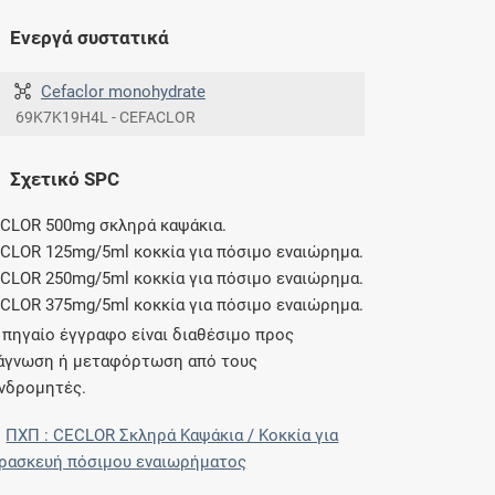
Ενεργά συστατικά
Cefaclor monohydrate
69K7K19H4L - CEFACLOR
Σχετικό SPC
CLOR 500mg σκληρά καψάκια.
CLOR 125mg/5ml κοκκία για πόσιμο εναιώρημα.
CLOR 250mg/5ml κοκκία για πόσιμο εναιώρημα.
CLOR 375mg/5ml κοκκία για πόσιμο εναιώρημα.
 πηγαίο έγγραφο είναι διαθέσιμο προς
άγνωση ή μεταφόρτωση από τους
νδρομητές.
ΠΧΠ : CECLOR Σκληρά Καψάκια / Κοκκία για
ρασκευή πόσιμου εναιωρήματος