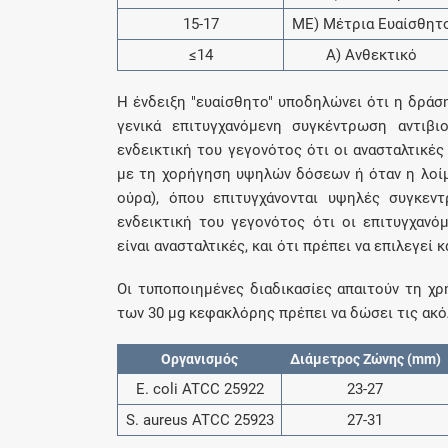
15-17
ΜΕ) Μέτρια Ευαίσθητ
≤14
Α) Ανθεκτικό
Η ένδειξη "ευαίσθητο" υποδηλώνει ότι η δράσ
γενικά επιτυγχανόμενη συγκέντρωση αντιβιο
ενδεικτική του γεγονότος ότι οι ανασταλτικέ
με τη χορήγηση υψηλών δόσεων ή όταν η λοίμω
ούρα), όπου επιτυγχάνονται υψηλές συγκεντρ
ενδεικτική του γεγονότος ότι οι επιτυγχανόμ
είναι ανασταλτικές, και ότι πρέπει να επιλεγεί
Οι τυποποιημένες διαδικασίες απαιτούν τη χ
των 30 μg κεφακλόρης πρέπει να δώσει τις ακ
Οργανισμός
Διάμετρος Ζώνης (mm)
E. coli ATCC 25922
23-27
S. aureus ATCC 25923
27-31