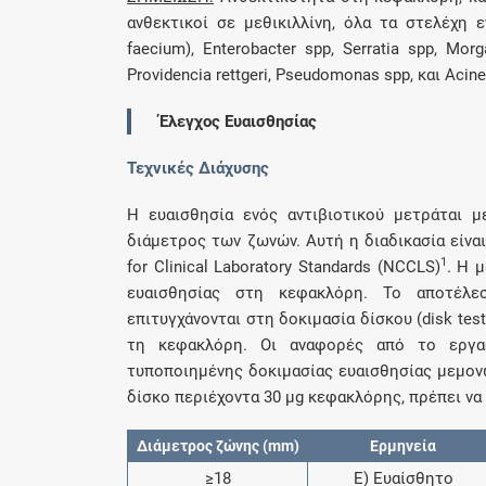
ανθεκτικοί σε μεθικιλλίνη, όλα τα στελέχη ε
faecium), Εnterobacter spp, Serratia spp, Morg
Providencia rettgeri, Pseudomonas spp, και Acine
Έλεγχος Ευαισθησίας
Τεχνικές Διάχυσης
Η ευαισθησία ενός αντιβιοτικού μετράται 
διάμετρος των ζωνών. Αυτή η διαδικασία είνα
1
for Clinical Laboratory Standards (NCCLS)
. Η 
ευαισθησίας στη κεφακλόρη. Το αποτέλε
επιτυγχάνονται στη δοκιμασία δίσκου (disk tes
τη κεφακλόρη. Οι αναφορές από το εργασ
τυποποιημένης δοκιμασίας ευαισθησίας μεμονωμέ
δίσκο περιέχοντα 30 μg κεφακλόρης, πρέπει να
Διάμετρος ζώνης (mm)
Eρμηνεία
≥18
Ε) Eυαίσθητο