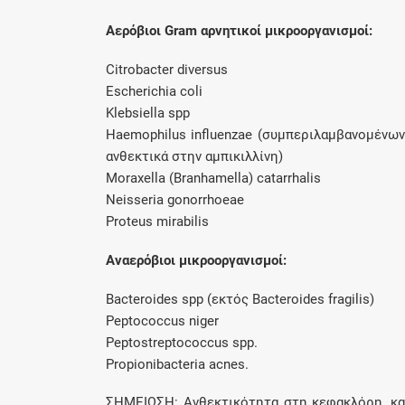
Αερόβιοι Gram αρνητικοί μικροοργανισμοί:
Citrobacter diversus
Escherichia coli
Klebsiella spp
Ηaemophilus influenzae (συμπεριλαμβανομένων
ανθεκτικά στην αμπικιλλίνη)
Moraxella (Branhamella) catarrhalis
Νeisseria gonorrhoeae
Proteus mirabilis
Aναερόβιοι μικροοργανισμοί:
Bacteroides spp (εκτός Bacteroides fragilis)
Peptococcus niger
Peptostreptococcus spp.
Propionibacteria acnes.
ΣΗΜΕΙΩΣΗ:
Ανθεκτικότητα στη κεφακλόρη, κα