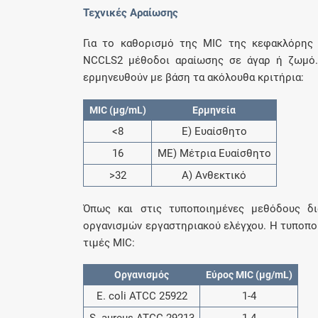
Τεχνικές Αραίωσης
Για το καθορισμό της MIC της κεφακλόρης 
NCCLS2 μέθοδοι αραίωσης σε άγαρ ή ζωμό.
ερμηνευθούν με βάση τα ακόλουθα κριτήρια:
MIC (μg/mL)
Ερμηνεία
<8
Ε) Ευαίσθητο
16
ΜΕ) Μέτρια Ευαίσθητο
>32
Α) Ανθεκτικό
Όπως και στις τυποποιημένες μεθόδους δι
οργανισμών εργαστηριακού ελέγχου. Η τυποποι
τιμές MIC:
Οργανισμός
Εύρος MIC (μg/mL)
Ε. coli ATCC 25922
1-4