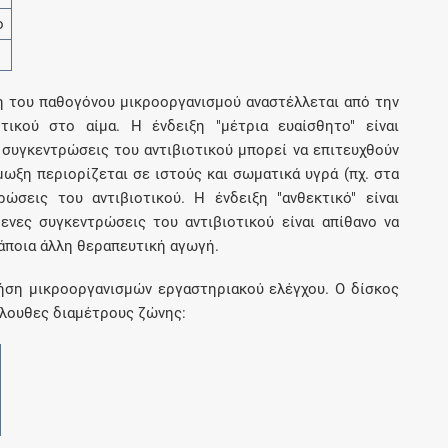
ο
η του παθογόνου μικροοργανισμού αναστέλλεται από την
τικού στο αίμα. Η ένδειξη "μέτρια ευαίσθητο" είναι
ς συγκεντρώσεις του αντιβιοτικού μπορεί να επιτευχθούν
ξη περιορίζεται σε ιστούς και σωματικά υγρά (πχ. στα
ώσεις του αντιβιοτικού. Η ένδειξη "ανθεκτικό" είναι
ενες συγκεντρώσεις του αντιβιοτικού είναι απίθανο να
 κάποια άλλη θεραπευτική αγωγή.
ρήση μικροοργανισμών εργαστηριακού ελέγχου. Ο δίσκος
όλουθες διαμέτρους ζώνης: