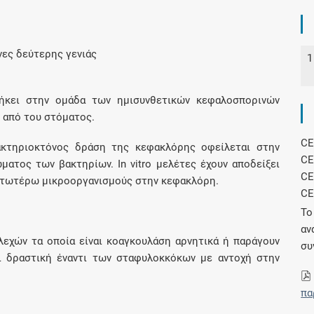
Συνδρομές
ες δεύτερης γενιάς
1
Μάθετε περισσότερα για τα οφέλη και τις
επιπλέον παροχές των συνδρομητικών
νήκει στην ομάδα των ημισυνθετικών κεφαλοσπορινών
προγραμμάτων
 από του στόματος.
CE
 βακτηριοκτόνος δράση της κεφακλόρης οφείλεται στην
CE
ατος των βακτηρίων. Ιn vitro μελέτες έχουν αποδείξει
CE
Ενδείξεις και αγωγές
ατωτέρω μικροοργανισμούς στην κεφακλόρη.
CE
Βρείτε θεραπευτικές ενδείξεις και αγωγές για
Το
νόσους, συμπτώματα και ιατρικές πράξεις
αν
λεχών τα οποία είναι κοαγκουλάση αρνητικά ή παράγουν
συ
ναι δραστική έναντι των σταφυλοκκόκων με αντοχή στην
πα
Γνωρίζατε ότι...