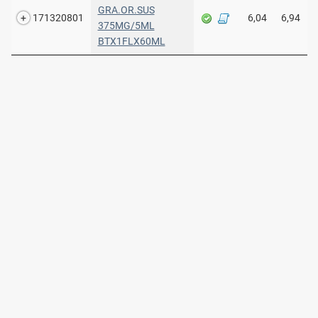
GRA.OR.SUS
171320801
6,04
6,94
375MG/5ML
BTX1FLX60ML