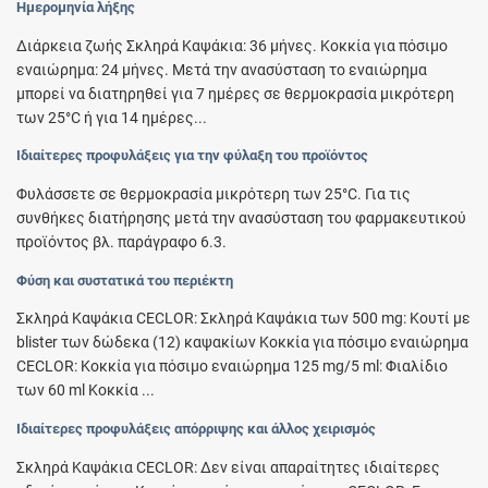
Ημερομηνία λήξης
Διάρκεια ζωής Σκληρά Καψάκια: 36 μήνες. Κοκκία για πόσιμο
εναιώρημα: 24 μήνες. Μετά την ανασύσταση το εναιώρημα
μπορεί να διατηρηθεί για 7 ημέρες σε θερμοκρασία μικρότερη
των 25°C ή για 14 ημέρες...
Ιδιαίτερες προφυλάξεις για την φύλαξη του προϊόντος
Φυλάσσετε σε θερμοκρασία μικρότερη των 25°C. Για τις
συνθήκες διατήρησης μετά την ανασύσταση του φαρμακευτικού
προϊόντος βλ. παράγραφο 6.3.
Φύση και συστατικά του περιέκτη
Σκληρά Καψάκια CECLOR: Σκληρά Καψάκια των 500 mg: Κουτί με
blister των δώδεκα (12) καψακίων Κοκκία για πόσιμο εναιώρημα
CECLOR: Κοκκία για πόσιμο εναιώρημα 125 mg/5 ml: Φιαλίδιο
των 60 ml Κοκκία ...
Ιδιαίτερες προφυλάξεις απόρριψης και άλλος χειρισμός
Σκληρά Καψάκια CECLOR: Δεν είναι απαραίτητες ιδιαίτερες