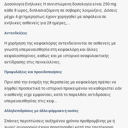
Δοσολογία Ενήλικες Η συνιστώμενη δοσολογία είναι 250 mg
κάθε 8 ώρες, διπλασιαζόμενη σε σοβαρές λοιμώξεις. Δόσεις
μέχρι 4 gr/ημερησίως έχουν χορηγηθεί με ασφάλεια σε
ενήλικες ασθενείς για 28 ημέρες,...
Αντενδείξεις
Η χορήγηση της κεφακλόρης αντενδείκνυται σε ασθενείς με
γνωστή υπερευαισθησία στη κεφακλόρη και άλλες
κεφαλοσπορίνες, καθώς και με ιστορικό αναφυλακτικής
αντίδρασης στις πενικιλλίνες.
Προφυλάξεις και προειδοποιήσεις
Πριν από την έναρξη της θεραπείας με κεφακλόρη πρέπει να
ληφθεί προσεκτικά το ιστορικό προκειμένου να καθοριστεί εάν
ο ασθενής είχε εμφανίσει, κατά το παρελθόν, αντιδράσεις
υπερευαισθησίας στις κεφ...
Αλληλεπιδράσεις με άλλα φάρμακα ή ουσίες
Σπάνιες περιπτώσεις αυξημένου χρόνου προθρομβίνης με ή
χωρίς αιμορραγία έχουν παρατηρηθεί κατά την ταυτόχρονη