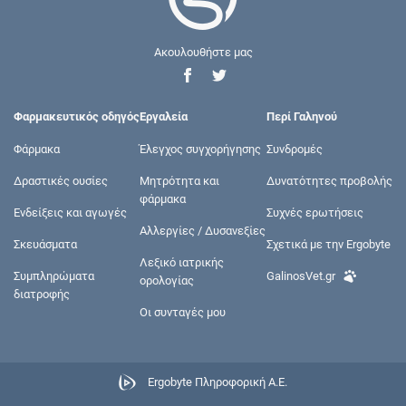
Ακουλουθήστε μας
Φαρμακευτικός οδηγός
Εργαλεία
Περί Γαληνού
Φάρμακα
Έλεγχος συγχορήγησης
Συνδρομές
Δραστικές ουσίες
Μητρότητα και
Δυνατότητες προβολής
φάρμακα
Ενδείξεις και αγωγές
Συχνές ερωτήσεις
Αλλεργίες / Δυσανεξίες
Σκευάσματα
Σχετικά με την Ergobyte
Λεξικό ιατρικής
Συμπληρώματα
GalinosVet.gr
ορολογίας
διατροφής
Οι συνταγές μου
Ergobyte Πληροφορική Α.Ε.