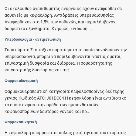
Οι ακόλουθες ανεπιθύμητες ενέργειες έχουν αναφερθεί σε
ασθενείς με κεφακλόρη. Αντιδράσεις υπερευαισθησίας
Αναφέρθηκαν στο 1,5% των ασθενών, και περιελάμβαναν
δερματικά εξανθήματα. Κνησμός, κνίδωση ...
Υπερδοσολογία - αντιμετώπιση
Συμπτώματα Στα τοξικά συμπτώματα τα οποία συνοδεύουν την
υπερδοσολογία, μπορεί να περιλαμβάνονται: ναυτία, έμετοι,
επιγαστρική δυσφορία και διάρροια. Η σοβαρότητα της
επιγαστρικής δυσφορίας και της...
Φαρμακοδυναμική
Φαρμακοθεραπευτική κατηγορία: Κεφαλοσπορίνες δεύτερης
γενιάς Κωδικός ATC: J01DC04 H κεφακλόρη είναι αντιβιοτικό
το οποίο ανήκει στην ομάδα των ημισυνθετικών
κεφαλοσπορινών δευτέρας γενεάς και πρ...
Φαρμακοκινητική
H κεφακλόρη απορροφάται καλώς μετά την από του στόματος