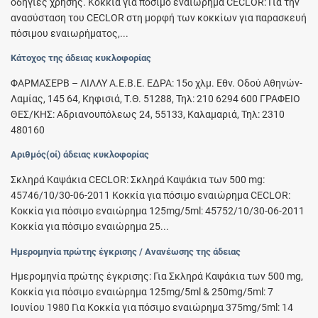
οδηγίες χρήσης. Κοκκία για πόσιμο εναιώρημα CECLOR: Για την
ανασύσταση του CECLOR στη μορφή των κοκκίων για παρασκευή
πόσιμου εναιωρήματος,...
Κάτοχος της άδειας κυκλοφορίας
ΦΑΡΜΑΣΕΡΒ – ΛΙΛΛΥ Α.Ε.Β.Ε. ΕΔΡΑ: 15ο χλμ. Εθν. Οδού Αθηνών-
Λαμίας, 145 64, Κηφισιά, Τ.Θ. 51288, Τηλ: 210 6294 600 ΓΡΑΦΕΙΟ
ΘΕΣ/ΚΗΣ: Αδριανουπόλεως 24, 55133, Καλαμαριά, Τηλ: 2310
480160
Αριθμός(οί) άδειας κυκλοφορίας
Σκληρά Καψάκια CECLOR: Σκληρά Καψάκια των 500 mg:
45746/10/30-06-2011 Κοκκία για πόσιμο εναιώρημα CECLOR:
Κοκκία για πόσιμο εναιώρημα 125mg/5ml: 45752/10/30-06-2011
Κοκκία για πόσιμο εναιώρημα 25...
Ημερομηνία πρώτης έγκρισης / Ανανέωσης της άδειας
Ημερομηνία πρώτης έγκρισης: Για Σκληρά Καψάκια των 500 mg,
Κοκκία για πόσιμο εναιώρημα 125mg/5ml & 250mg/5ml: 7
Ιουνίου 1980 Για Κοκκία για πόσιμο εναιώρημα 375mg/5ml: 14