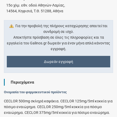
15ο χλμ. εθν. οδού Αθηνών-Λαμίας,
14564, Κηφισιά, Τ.Θ. 51288, Αθήνα
Για την προβολή της πλήρους καταχώρησης απαιτείται
συνδρομή σε ισχύ.
Αποκτήστε πρόσβαση σε όλες τις πληροφορίες και τα
εργαλεία του Galinos.gr δωρεάν για έναν μήνα απλά κάνοντας
εγγραφή.
Δωρεάν εγγραφή
Περιεχόμενα
Ονομασία του φαρμακευτικού προϊόντος
CECLOR 500mg σκληρά καψάκια. CECLOR 125mg/5ml κοκκία για
πόσιμο εναιώρημα. CECLOR 250mg/5ml κοκκία για πόσιμο
εναιώρημα. CECLOR 375mg/5ml κοκκία για πόσιμο εναιώρημα.