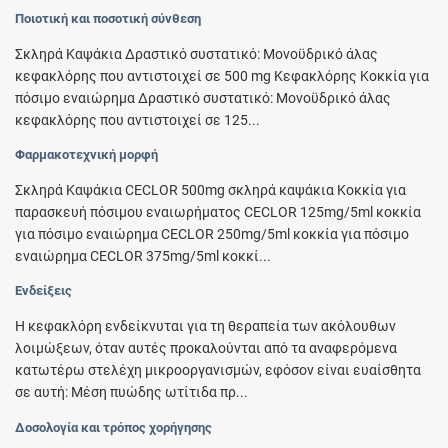
Ποιοτική και ποσοτική σύνθεση
Σκληρά Καψάκια Δραστικό συστατικό: Μονοϋδρικό άλας
κεφακλόρης που αντιστοιχεί σε 500 mg Κεφακλόρης Κοκκία για
πόσιμο εναιώρημα Δραστικό συστατικό: Μονοϋδρικό άλας
κεφακλόρης που αντιστοιχεί σε 125...
Φαρμακοτεχνική μορφή
Σκληρά Καψάκια CECLOR 500mg σκληρά καψάκια Κοκκία για
παρασκευή πόσιμου εναιωρήματος CECLOR 125mg/5ml κοκκία
για πόσιμο εναιώρημα CECLOR 250mg/5ml κοκκία για πόσιμο
εναιώρημα CECLOR 375mg/5ml κοκκί...
Ενδείξεις
Η κεφακλόρη ενδείκνυται για τη θεραπεία των ακόλουθων
λοιμώξεων, όταν αυτές προκαλούνται από τα αναφερόμενα
κατωτέρω στελέχη μικροοργανισμών, εφόσον είναι ευαίσθητα
σε αυτή: Μέση πυώδης ωτίτιδα πρ...
Δοσολογία και τρόπος χορήγησης