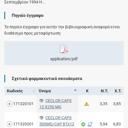
Σεπτεμβρίου 1994 Η...
Πηγαίο έγγραφο
Το πηγαίο έγγραφο για αυτήν την βιβλιογραφική αναφορά είναι
διαθέσιμο προς μεταφόρτωση:
application/pdf
Σχετικά φαρμακευτικά σκευάσματα
Κωδικός
Όνομα
Κ
Ν.Τ.
Χ.Τ.
CECLOR CAPS
171320101
3,35
3,85
12 X250 MG
CECLOR CAPS
171320201
500MG/CAP ΒΤx12
5,94
6,83