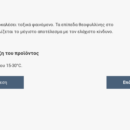
Μοιραζόμαστε μαζί σας γεγονότα της
πορείας του Galinos.gr από το 2011 μέχρι
σήμερα
καλέσει τοξικά φαινόμενο. Τα επίπεδα θεοφυλλίνης στο
ίζεται το μέγιστο αποτέλεσμα με τον ελάχιστο κίνδυνο.
ξη του προϊόντος
ου 15-30°C.
θεση
Επ