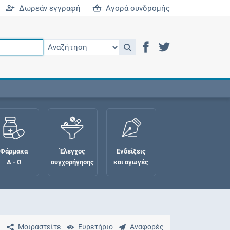
Δωρεάν εγγραφή
Αγορά συνδρομής
Φάρμακα
Έλεγχος
Ενδείξεις
Α - Ω
συγχορήγησης
και αγωγές
Μοιραστείτε
Ευρετήριο
Αναφορές