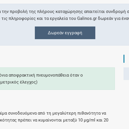
α την προβολή της πλήρους καταχώρησης απαιτείται συνδρομή σ
Συνδρομές
ις πληροφορίες και τα εργαλεία του Galinos.gr δωρεάν για ένα
Μάθετε περισσότερα για τα οφέλη και τις
Δωρεάν εγγραφή
επιπλέον παροχές των συνδρομητικών
προγραμμάτων
Ενδείξεις και αγωγές
όνια αποφρακτική πνευμονοπάθεια όταν ο
μετρικός έλεγχος)
Βρείτε θεραπευτικές ενδείξεις και αγωγές για
νόσους, συμπτώματα και ιατρικές πράξεις
αίμα συνοδευόμενα από τη μεγαλύτερη πιθανότητα να
κότητας πρέπει να κυμαίνονται μεταξύ 10 μg/ml και 20
Γνωρίζατε ότι...