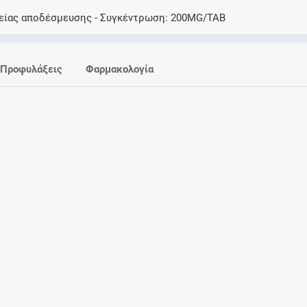
Ελέγξτε την αγωγή σας για αντενδείξεις και
είας αποδέσμευσης
Συγκέντρωση
200MG/TAB
αλληλεπιδράσεις μεταξύ των φαρμάκων
Προφυλάξεις
Φαρμακολογία
Οι συνταγές μου
Αποθηκεύστε τις συνταγές σας και
μοιραστείτε τις εύκολα και με ασφάλεια
Μητρότητα και φάρμακα
Ενημερωθείτε για την ασφάλεια χορήγησης
ενός φαρμάκου κατά τη διάρκεια της
εγκυμοσύνης ή του θηλασμού