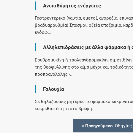
Ανεπιθύμητες ενέργειες
Γαστρεντερικό (ναυτία, εμετοί, ανορεξία, επιγ
βραδυαρρυθμία) Σπασμοί, οξεία υποξαιμία, καρ
ενδοφ...
Αλληλεπιδράσεις με άλλα φάρμακα ή 
Ερυθρομυκίνη ή τρολεανδρομυκίνη, σιμετιδίνη 
της θεοφυλλίνης στο αίμα μέχρι και τοξικότη
προπρανολόλης -...
Γαλουχία
Σε θηλάζουσες μητέρες το φάρμακο εκκρίνεται
ευερεθιστότητα στα βρέφη.
<
Προηγούμενο
: Οδηγίες