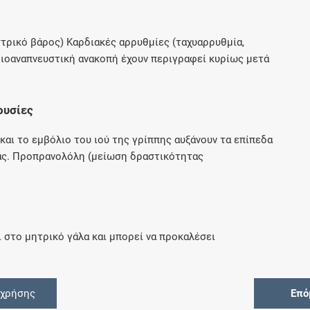
Μοιραζόμαστε μαζί σας γεγονότα της
πορείας του Galinos.gr από το 2011 μέχρι
σήμερα
αστρικό βάρος) Καρδιακές αρρυθμίες (ταχυαρρυθμία,
διοαναπνευστική ανακοπή έχουν περιγραφεί κυρίως μετά
ουσίες
και το εμβόλιο του ιού της γρίππης αυξάνουν τα επίπεδα
τας. Προπρανολόλη (μείωση δραστικότητας
 στο μητρικό γάλα και μπορεί να προκαλέσει
 χρήσης
Επό