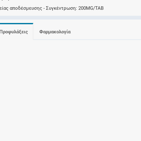
Ελέγξτε την αγωγή σας για αντενδείξεις και
είας αποδέσμευσης
Συγκέντρωση
200MG/TAB
αλληλεπιδράσεις μεταξύ των φαρμάκων
Προφυλάξεις
Φαρμακολογία
Οι συνταγές μου
Αποθηκεύστε τις συνταγές σας και
μοιραστείτε τις εύκολα και με ασφάλεια
Μητρότητα και φάρμακα
Ενημερωθείτε για την ασφάλεια χορήγησης
ενός φαρμάκου κατά τη διάρκεια της
εγκυμοσύνης ή του θηλασμού