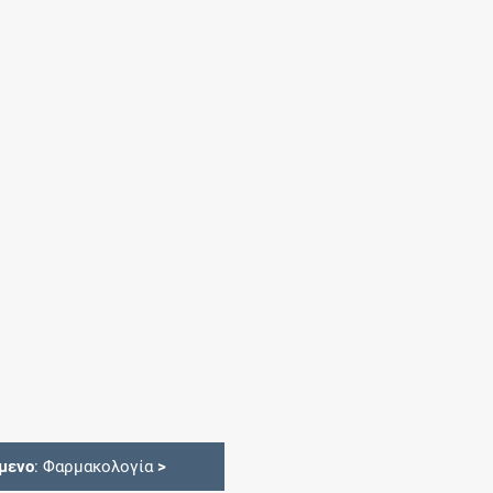
μενο
: Φαρμακολογία
>