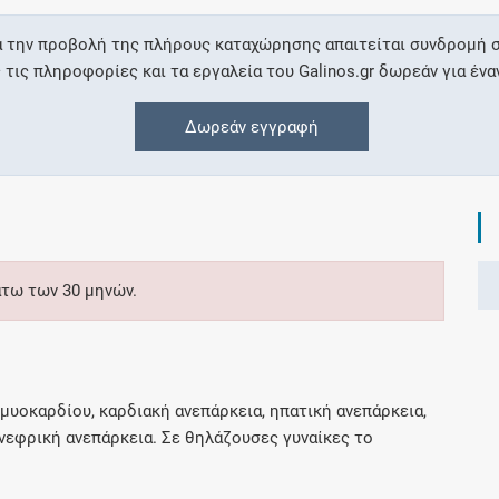
α την προβολή της πλήρους καταχώρησης απαιτείται συνδρομή σ
Συνδρομές
ις πληροφορίες και τα εργαλεία του Galinos.gr δωρεάν για ένα
Μάθετε περισσότερα για τα οφέλη και τις
Δωρεάν εγγραφή
επιπλέον παροχές των συνδρομητικών
προγραμμάτων
Ενδείξεις και αγωγές
άτω των 30 μηνών.
Βρείτε θεραπευτικές ενδείξεις και αγωγές για
νόσους, συμπτώματα και ιατρικές πράξεις
υοκαρδίου, καρδιακή ανεπάρκεια, ηπατική ανεπάρκεια,
νεφρική ανεπάρκεια. Σε θηλάζουσες γυναίκες το
Γνωρίζατε ότι...