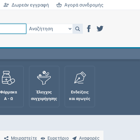
Δωρεάν εγγραφή
Αγορά συνδρομής
Φάρμακα
Έλεγχος
Ενδείξεις
Α - Ω
συγχορήγησης
και αγωγές
Μοιραστείτε
Ευρετήριο
Αναφορές