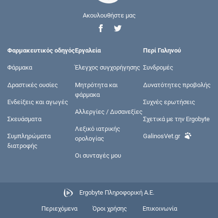
Ακουλουθήστε μας
Φαρμακευτικός οδηγός
Εργαλεία
Περί Γαληνού
Φάρμακα
Έλεγχος συγχορήγησης
Συνδρομές
Δραστικές ουσίες
Μητρότητα και
Δυνατότητες προβολής
φάρμακα
Ενδείξεις και αγωγές
Συχνές ερωτήσεις
Αλλεργίες / Δυσανεξίες
Σκευάσματα
Σχετικά με την Ergobyte
Λεξικό ιατρικής
Συμπληρώματα
GalinosVet.gr
ορολογίας
διατροφής
Οι συνταγές μου
Ergobyte Πληροφορική Α.Ε.
Περιεχόμενα
Όροι χρήσης
Επικοινωνία