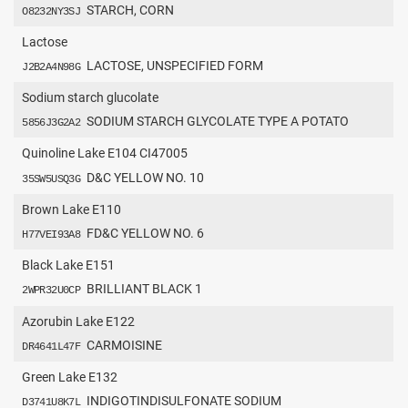
STARCH, CORN
O8232NY3SJ
Lactose
LACTOSE, UNSPECIFIED FORM
J2B2A4N98G
Sodium starch glucolate
SODIUM STARCH GLYCOLATE TYPE A POTATO
5856J3G2A2
Quinoline Lake E104 CI47005
D&C YELLOW NO. 10
35SW5USQ3G
Brown Lake E110
FD&C YELLOW NO. 6
H77VEI93A8
Black Lake E151
BRILLIANT BLACK 1
2WPR32U0CP
Azorubin Lake E122
CARMOISINE
DR4641L47F
Green Lake E132
INDIGOTINDISULFONATE SODIUM
D3741U8K7L