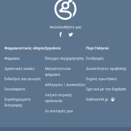
Ακουλουθήστε μας
Φαρμακευτικός οδηγός
Εργαλεία
Περί Γαληνού
Φάρμακα
Έλεγχος συγχορήγησης
Συνδρομές
Δραστικές ουσίες
Μητρότητα και
Δυνατότητες προβολής
φάρμακα
Ενδείξεις και αγωγές
Συχνές ερωτήσεις
Αλλεργίες / Δυσανεξίες
Σκευάσματα
Σχετικά με την Ergobyte
Λεξικό ιατρικής
Συμπληρώματα
GalinosVet.gr
ορολογίας
διατροφής
Οι συνταγές μου