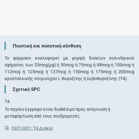
Ποιοτική και ποσοτική σύνθεση
Το φάρμακο κυκλοφορεί με μορφή δισκίων κυλινδρικού
σχήματος των 25mcg(μg) ή 50mcg ή 75mcg ή 88mcg ή 100mcg ή
112mcg ή 125mcg ή 137mcg ή 150mcg ή 175mcg ή 200mcg
κρυσταλλικής νατριούχου L-θυροξίνης ή λεβοθυροξίνης (Τ4).
Σχετικό SPC
T4.
Το πηγαίο έγγραφο είναι διαθέσιμο προς ανάγνωση ή
μεταφόρτωση από τους συνδρομητές.
ΠΧΠ 2001: T4 Δισκία