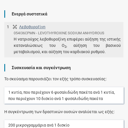
Ενεργά συστατικά
1
Λεβοθυροξίνη
054I36CPMN - LEVOTHYROXINE SODIUM ANHYDROUS
Η νατριούχος λεβοθυροξίνη επιφέρει αύξηση της ιστικής
καταναλώσεως του Ο
, αύξηση του βασικού
2
μεταβολισμού, και αύξηση του καρδιακού ρυθμού.
Συσκευασία και συγκέντρωση
Το σκεύασμα παρουσιάζει τον εξής τρόπο συσκευασίας:
1
κυτία
, που περιέχουν
6
φυσαλιδώδη πακέτα
ανά
1
κυτία
,
που περιέχουν
10
δισκίο
ανά
1
φυσαλιδώδη πακέτα
Η συγκέντρωση των δραστικών ουσιών αναλύεται ως εξής:
200
μικρογραμμάρια
ανά
1
δισκίο