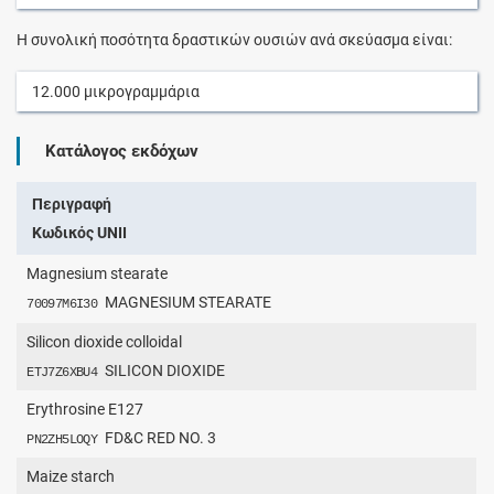
Η συνολική ποσότητα δραστικών ουσιών ανά σκεύασμα είναι:
12.000
μικρογραμμάρια
Κατάλογος εκδόχων
Περιγραφή
Κωδικός UNII
Magnesium stearate
MAGNESIUM STEARATE
70097M6I30
Silicon dioxide colloidal
SILICON DIOXIDE
ETJ7Z6XBU4
Erythrosine E127
FD&C RED NO. 3
PN2ZH5LOQY
Maize starch