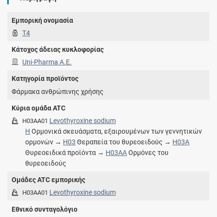
Εμπορική ονομασία
T4
Κάτοχος άδειας κυκλοφορίας
Uni-Pharma Α.Ε.
Κατηγορία προϊόντος
Φάρμακα ανθρώπινης χρήσης
Κύρια ομάδα ATC
Levothyroxine sodium
H03AA01
H
Ορμονικά σκευάσματα, εξαιρουμένων των γεννητικών
ορμονών →
H03
Θεραπεία του θυρεοειδούς →
H03A
Θυρεοειδικά προϊόντα →
H03AA
Ορμόνες του
θυρεοειδούς
Ομάδες ATC εμπορικής
Levothyroxine sodium
H03AA01
Εθνικό συνταγολόγιο