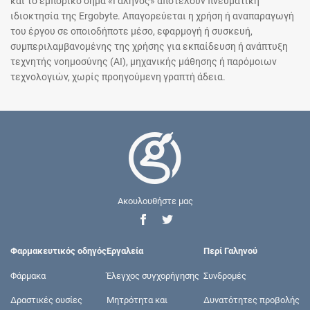
και το εμπορικό σήμα «Γαληνός» αποτελούν πνευματική
ιδιοκτησία της Ergobyte. Απαγορεύεται η χρήση ή αναπαραγωγή
του έργου σε οποιοδήποτε μέσο, εφαρμογή ή συσκευή,
συμπεριλαμβανομένης της χρήσης για εκπαίδευση ή ανάπτυξη
τεχνητής νοημοσύνης (AI), μηχανικής μάθησης ή παρόμοιων
τεχνολογιών, χωρίς προηγούμενη γραπτή άδεια.
Ακουλουθήστε μας
Φαρμακευτικός οδηγός
Εργαλεία
Περί Γαληνού
Φάρμακα
Έλεγχος συγχορήγησης
Συνδρομές
Δραστικές ουσίες
Μητρότητα και
Δυνατότητες προβολής