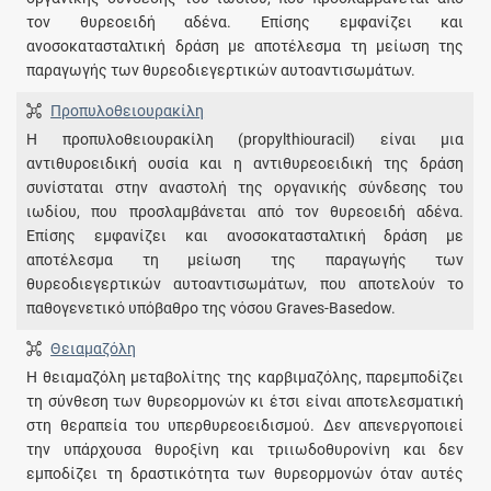
τον θυρεοειδή αδένα. Επίσης εμφανίζει και
ανοσοκατασταλτική δράση με αποτέλεσμα τη μείωση της
παραγωγής των θυρεοδιεγερτικών αυτοαντισωμάτων.
Προπυλοθειουρακίλη
Η προπυλοθειουρακίλη (propylthiouracil) είναι μια
αντιθυροειδική ουσία και η αντιθυρεοειδική της δράση
συνίσταται στην αναστολή της οργανικής σύνδεσης του
ιωδίου, που προσλαμβάνεται από τον θυρεοειδή αδένα.
Επίσης εμφανίζει και ανοσοκατασταλτική δράση με
αποτέλεσμα τη μείωση της παραγωγής των
θυρεοδιεγερτικών αυτοαντισωμάτων, που αποτελούν το
παθογενετικό υπόβαθρο της νόσου Graves-Basedow.
Θειαμαζόλη
Η θειαμαζόλη μεταβολίτης της καρβιμαζόλης, παρεμποδίζει
τη σύνθεση των θυρεορμονών κι έτσι είναι αποτελεσματική
στη θεραπεία του υπερθυρεοειδισμού. Δεν απενεργοποιεί
την υπάρχουσα θυροξίνη και τριιωδοθυρονίνη και δεν
εμποδίζει τη δραστικότητα των θυρεορμονών όταν αυτές