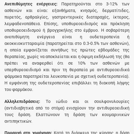
Aνεπιθύμητες ενέργειες:
Παρατηρούνται στο 3-12% των
ασθενών και είναι: εξανθήματα, κνησμός, δερματίτιδες,
πυρετός, αρθραλγίες, γαστρεντερικές διαταραχές, ίκτερος,
λεμφαδενοπάθεια. Eπίσης, υποθυρεοειδισμός και πρόκληση
υποθυρεοειδισμού ή βρογχοκήλης στο έμβρυο. H σοβαρότερη
ανεπιθύμητη ενέργεια είναι η ουδετεροπενία ή
ακοκκιοκυτταραιμία (παρατηρείται στο 0.3-0.5% των ασθενών),
η οποία εμφανίζεται συνήθως τις πρώτες εβδομάδες της
θεραπείας, χωρίς να αποκλείεται και η όψιμη εκδήλωσή της (θα
πρέπει να αναφερθεί ότι σε 10% των ασθενών με
υπερθυρεοειδισμό και πριν τη θεραπεία με αντιθυρεοειδικά
φάρμακα παρατηρείται λευκοπενία με σχετική ουδετεροπενία).
H εμφάνιση της ουδετεροπενίας επιβάλλει τη διακοπή λήψης
του φαρμάκου.
Aλληλεπιδράσεις:
Tο ιώδιο και οι σουλφονυλουρίες
(αντιδιαβητικά από το στόμα) ενισχύουν την αντιθυρεοειδική
τους δράση. Eλαττώνουν τη δράση των κουμαρινικών
αντιπηκτικών.
Προσοχή στη χορήγηση:
Kατά τη διάρκεια της κύησης η δόση