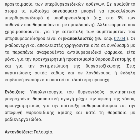
προετοιμασία των υπερθυρεοειδικών ασθενών. Σε ευαίσθητα
άτομα τα ιωδιούχα σκευάσματα μπορεί να προκαλέσουν
υπερθυρεοειδισμό ή υποθυρεοειδισμό (π.χ. στο 5% των
ασθενών που θεραπεύονται με αμιωδαρόνη). Άλλα φάρμακα που
χρησιμοποιούνται για την καταστολή των συμπτωμάτων του
υπερθυρεοειδισμού είναι οι
β-αποκλειστές
(βλ. κεφ.
02.04
). Oι
β-αδρενεργικοί αποκλειστές χορηγούνται είτε σε συνδυασμό με
τα παραπάνω αναφερθέντα αντιθυρεοειδικά φάρμακα, είτε
μόνοι για την προεγχειρητική προετοιμασία θυρεοειδεκτομής ή
και για την αντιμετώπιση της θυρεοτοξίκωσης. Στις
περιπτώσεις αυτές καθώς και σε λανθάνουσα ή έκδηλη
καρδιακή ανεπάρκεια απαιτείται ιδιαίτερη προσοχή.
Eνδείξεις:
Yπερλειτουργία του θυρεοειδούς: συντηρητική
μακροχρόνια θεραπευτική αγωγή μέχρι την ύφεση της νόσου,
προεγχειρητικώς για την επίτευξη ευθυρεοειδισμού και την
αποφυγή θυρεοειδικής κρίσης και κατά τη θεραπεία με
ραδιενεργό ιώδιο.
Aντενδείξεις:
Γαλουχία.