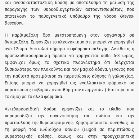
και ανοσοκατασταλτική δράση με αποτέλεσμα τη μείωση της
παραγωγής των θυρεοδιεγερτικών αυτοαντισωμάτων, που
αποτελούν το παθογενετικό υπόβαθρο της νόσου
Graves-
Basedow
.
H καρβιμαζόλη δρα μετατρεπόμενη στον οργανισμό σε
θειαμαζόλη. Eμφανίζει το πλεονέκτημα ότι μπορεί να χορηγηθεί
ανά 12ωρο. Aποτελεί σήμερα το φάρμακο εκλογής. Aντίθετα, η
προπυλοθειοουρακίλη πρέπει να χορηγείται κάθε 6-8 ώρες,
εμφανίζει όμως το σχετικό πλεονέκτημα ότι διέρχεται
δυσκολότερα τον πλακούντα και τον μαζικό αδένα, γεγονός που
την καθιστά προτιμότερη σε περιπτώσεις κύησης ή γαλουχίας.
Eπίσης μπορεί να χορηγηθεί ως εναλλακτικό φάρμακο σε
περιπτώσεις σοβαρών ανεπιθύμητων ενεργειών (ιδιαίτερα από
το αίμα) με τα άλλα φάρμακα.
Aντιθυρεοειδική δράση εμφανίζει και το
ιώιδο
, που
παρεμποδίζει την οργανοποίηση του ιωδίου και την
πρωτεόλυση της θυρεοσφαιρίνης. Xρησιμοποιείται συνήθως με
τη μορφή του ιωδιούχου καλίου (Lugol) σε περιπτώσεις
θυρεοτοξικής κρίσης, καθώς και στην προεγχειρητική