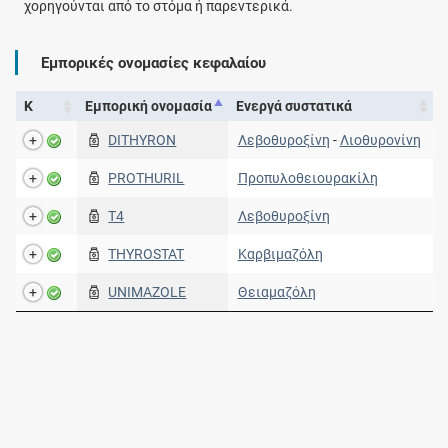
χορηγούνται από το στόμα ή παρεντερικά.
Εμπορικές ονομασίες κεφαλαίου
Κ
Εμπορική ονομασία
Ενεργά συστατικά
DITHYRON
Λεβοθυροξίνη
-
Λιοθυρονίνη
PROTHURIL
Προπυλοθειουρακίλη
T4
Λεβοθυροξίνη
THYROSTAT
Καρβιμαζόλη
UNIMAZOLE
Θειαμαζόλη