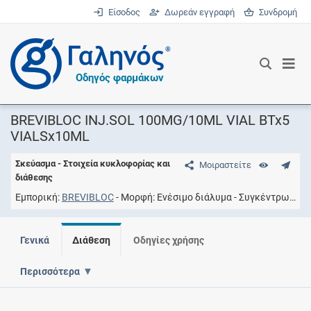
Είσοδος
Δωρεάν εγγραφή
Συνδρομή
®
Οδηγός φαρμάκων
BREVIBLOC INJ.SOL 100MG/10ML VIAL BTx5
VIALSx10ML
Σκεύασμα - Στοιχεία κυκλοφορίας και
Μοιραστείτε
διάθεσης
Εμπορική
BREVIBLOC
Μορφή
Eνέσιμο διάλυμα
Συγκέντρωση
1
Γενικά
Διάθεση
Οδηγίες χρήσης
Περισσότερα