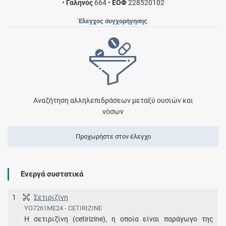
•
Γαληνός
664
•
ΕΟΦ
228520102
Έλεγχος συγχορήγησης
Αναζήτηση αλληλεπιδράσεων μεταξύ ουσιών και
νόσων
Προχωρήστε στον έλεγχο
Ενεργά συστατικά
1
Σετιριζίνη
YO7261ME24 - CETIRIZINE
Η σετιριζίνη (cetirizine), η οποία είναι παράγωγο της