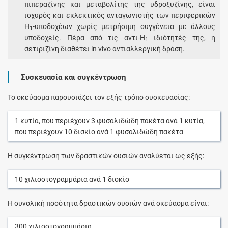
πιπεραζίνης και μεταβολίτης της υδροξυζίνης, είναι
ισχυρός και εκλεκτικός ανταγωνιστής των περιφερικών
Η
-υποδοχέων χωρίς μετρήσιμη συγγένεια με άλλους
1
υποδοχείς. Πέρα από τις αντι-Η
ιδιότητές της, η
1
σετιριζίνη διαθέτει in vivo αντιαλλεργική δράση.
Συσκευασία και συγκέντρωση
Το σκεύασμα παρουσιάζει τον εξής τρόπο συσκευασίας:
1
κυτία
, που περιέχουν
3
φυσαλιδώδη πακέτα
ανά
1
κυτία
,
που περιέχουν
10
δισκίο
ανά
1
φυσαλιδώδη πακέτα
Η συγκέντρωση των δραστικών ουσιών αναλύεται ως εξής:
10
χιλιοστογραμμάρια
ανά
1
δισκίο
Η συνολική ποσότητα δραστικών ουσιών ανά σκεύασμα είναι:
300
χιλιοστογραμμάρια