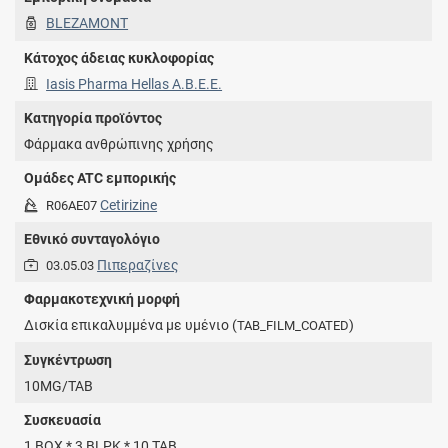
BLEZAMONT
Κάτοχος άδειας κυκλοφορίας
Iasis Pharma Hellas Α.Β.Ε.Ε.
Κατηγορία προϊόντος
Φάρμακα ανθρώπινης χρήσης
Ομάδες ATC εμπορικής
Cetirizine
R06AE07
Εθνικό συνταγολόγιο
Πιπεραζίνες
03.05.03
Φαρμακοτεχνική μορφή
Δισκία επικαλυμμένα με υμένιο (
)
TAB_FILM_COATED
Συγκέντρωση
10MG/TAB
Συσκευασία
1 BOX * 3 BLPK * 10 TAB