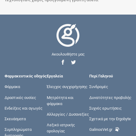
Ακουλουθήστε μας
Φαρμακευτικός οδηγός
Εργαλεία
Περί Γαληνού
Φάρμακα
Έλεγχος συγχορήγησης
Συνδρομές
Δραστικές ουσίες
Μητρότητα και
Δυνατότητες προβολής
φάρμακα
Ενδείξεις και αγωγές
Συχνές ερωτήσεις
Αλλεργίες / Δυσανεξίες
Σκευάσματα
Σχετικά με την Ergobyte
Λεξικό ιατρικής
Συμπληρώματα
GalinosVet.gr
ορολογίας
διατροφής