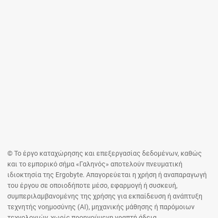
© Το έργο καταχώρησης και επεξεργασίας δεδομένων, καθώς
και το εμπορικό σήμα «Γαληνός» αποτελούν πνευματική
ιδιοκτησία της Ergobyte. Απαγορεύεται η χρήση ή αναπαραγωγή
του έργου σε οποιοδήποτε μέσο, εφαρμογή ή συσκευή,
συμπεριλαμβανομένης της χρήσης για εκπαίδευση ή ανάπτυξη
τεχνητής νοημοσύνης (AI), μηχανικής μάθησης ή παρόμοιων
τεχνολογιών, χωρίς προηγούμενη γραπτή άδεια.