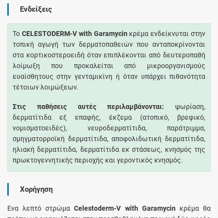
Ενδείξεις
Το
CELESTODERM-V with Garamycin
κρέμα ενδείκνυται στην
τοπική αγωγή των δερματοπαθειών που ανταποκρίνονται
στα κορτικοστεροειδή όταν επιπλέκονται από δευτεροπαθή
λοίμωξη που προκαλείται από μικροοργανισμούς
ευαίσθητους στην γενταμικίνη ή όταν υπάρχει πιθανότητα
τέτοιων λοιμώξεων.
Στις παθήσεις αυτές περιλαμβάνονται:
ψωρίαση,
δερματίτιδα εξ επαφής, έκζεμα (ατοπικό, βρεφικό,
νομισματοειδές), νευροδερματίτιδα, παράτριμμα,
σμηγματορροϊκή δερματίτιδα, αποφολιδωτική δερματίτιδα,
ηλιακή δερματίτιδα, δερματίτιδα εκ στάσεως, κνησμός της
πρωκτογεννητικής περιοχής και γεροντικός κνησμός.
Χορήγηση
Ένα λεπτό στρώμα
Celestoderm-V with Garamycin
κρέμα θα