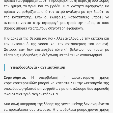
πρέπει να εφαρμόζεται στην προσβεβλημένη περιοχή δύο φορές
την ημέρα, το πρωί και το βράδυ. Η συχνότητα εφαρμογής θα
πρέπει να ρυθμίζεται από τον ιατρό ανάλογα με την βαρύτητα
της κατάστασης. Ενώ οι ελαφριές καταστάσεις μπορεί να
ανταποκρίνονται στην εφαρμογή μια φορά την ημέρα, οι ποιο
βαριές μπορεί να απαιτούν συχνότερη εφαρμογή.
Η διάρκεια της θεραπείας ποικίλλει ανάλογα με την έκταση και
τον εντοπισμό της νόσου και την ανταπόκριση του ασθενή.
Ωστόσο, εάν δεν επιτευχθεί κλινική βελτίωση σε τρεις με
τέσσερις εβδομάδες, η διάγνωση θα πρέπει να αναθεωρηθεί
Υπερδοσολογία - αντιμετώπιση
Συμπτώματα:
Η υπερβολική ή παρατεταμένη χρήση
κορτικοστεροειδών μπορεί να καταστείλει την λειτουργία της
υποφύσεως-φλοιού επινεφριδίων με αποτέλεσμα δευτεροπαθή
φλοιοεπινεφριδιακή ανεπάρκεια.
Μια απλή υπέρβαση της δόσης της γενταμικίνης δεν αναμένεται
να προκαλέσει συμπτώματα. Η υπερβολικά μακροχρόνια χρήση