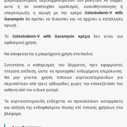
μικροοργανισμών, περιλαμβανομένων των μυκήτων. Αν συμβεί
αυτό ή αν αναπτυχθεί ερεθισμός, ευαισθητοποίηση ή
υπερλοίμωξη, η αγωγή με την κρέμα
Celestoderm-V with
Garamycin
θα πρέπει να διακοπεί και να αρχίσει η κατάλληλη
αγωγή.
Το
Celestoderm-V with Garamycin κρέμα
δεν είναι για
οφθαλμική χρήση.
Να αποφεύγεται η μακρόχρονη χρήση στα παιδιά.
Συνιστάται ο καθαρισμός του δέρματος, πριν εφαρμοστεί
στεγανή επίδεση, ώστε να προληφθεί ενδεχόμενη επιμόλυνση.
Να μην γίνεται χρήση τοπικών κορτικοστεροειδών για
περισσότερο από τρεις εβδομάδες χωρίς την επανεξέταση του
ασθενή από τον ειδικό γιατρό.
Τα κορτικοστεροειδή ενδέχεται να προκαλέσουν καταρράκτη
και αύξηση της ενδοφθαλμίου πίεσης επί τοπικής χρήσεως στα
βλέφαρα.