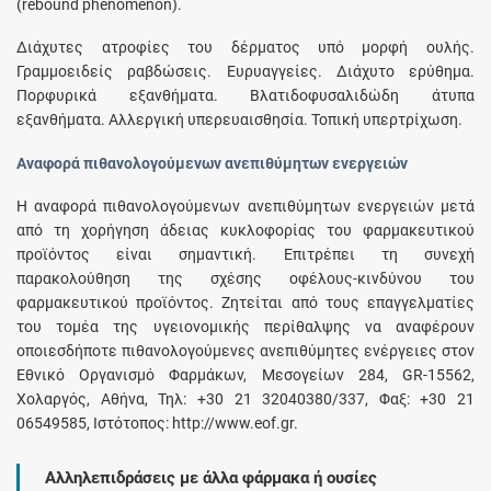
(rebound phenomenon).
Διάχυτες ατροφίες του δέρματος υπό μορφή ουλής.
Γραμμοειδείς ραβδώσεις. Ευρυαγγείες. Διάχυτο ερύθημα.
Πορφυρικά εξανθήματα. Βλατιδοφυσαλιδώδη άτυπα
εξανθήματα. Αλλεργική υπερευαισθησία. Τοπική υπερτρίχωση.
Αναφορά πιθανολογούμενων ανεπιθύμητων ενεργειών
Η αναφορά πιθανολογούμενων ανεπιθύμητων ενεργειών μετά
από τη χορήγηση άδειας κυκλοφορίας του φαρμακευτικού
προϊόντος είναι σημαντική. Επιτρέπει τη συνεχή
παρακολούθηση της σχέσης οφέλους-κινδύνου του
φαρμακευτικού προϊόντος. Ζητείται από τους επαγγελματίες
του τομέα της υγειονομικής περίθαλψης να αναφέρουν
οποιεσδήποτε πιθανολογούμενες ανεπιθύμητες ενέργειες στον
Εθνικό Οργανισμό Φαρμάκων, Μεσογείων 284, GR-15562,
Χολαργός, Αθήνα, Τηλ: +30 21 32040380/337, Φαξ: +30 21
06549585, Ιστότοπος: http://www.eof.gr.
Αλληλεπιδράσεις με άλλα φάρμακα ή ουσίες