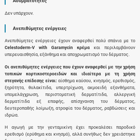
Ασυμβατότητες
Δεν υπάρχουν.
Ανεπιθύμητες ενέργειες
Ανεπιθύμητες ενέργειες έχουν αναφερθεί πολύ σπάνια με το
Celestoderm-V with Garamycin κρέμα
και περιλαμβάνουν
υπερευαισθησία, εξάνθημα και αποχρωματισμό του δέρματος.
Οι ανεπιθύμητες ενέργειες που έχουν αναφερθεί με την χρήση
τοπικών κορτικοστεροειδών και ιδιαίτερα με τη χρήση
στεγανής επίδεσης είναι:
αίσθημα καύσου, κνησμός, ερεθισμός,
ξηρότητα, θυλακίτιδα, υπερτρίχωση, ακμοειδή εξανθήματα,
υπομελάγχρωση, περιστοματική δερματίτιδα, αλλεργική
δερματίτιδα εξ επαφής, απίσχνανση του δέρματος,
δευτεροπαθής λοίμωξη, ατροφία του δέρματος, ραβδώσεις και
ιδρώα.
Η αγωγή με την γενταμικίνη έχει προκαλέσει παροδικό
ερεθισμό (ερύθημα και κνησμό), αλλά συνήθως δεν χρειάστηκε