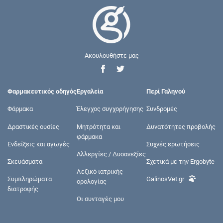
Ακουλουθήστε μας
Φαρμακευτικός οδηγός
Εργαλεία
Περί Γαληνού
Φάρμακα
Έλεγχος συγχορήγησης
Συνδρομές
Δραστικές ουσίες
Μητρότητα και
Δυνατότητες προβολής
φάρμακα
Ενδείξεις και αγωγές
Συχνές ερωτήσεις
Αλλεργίες / Δυσανεξίες
Σκευάσματα
Σχετικά με την Ergobyte
Λεξικό ιατρικής
Συμπληρώματα
GalinosVet.gr
ορολογίας
διατροφής
Οι συνταγές μου