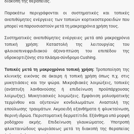
διακοπή της θεραπείας.
Παρακάτω περιγράφονται οι συστηματικές και τοπικές
ανεπιθύμητες ενέργειες των τοπικών κορτικοστεροειδών που
μπορεί να παρουσιαστούν μετά τη μακροχρόνια χρήση τους.
Συστηματικές ανεπιθύμητες ενέργειες μετά από μακροχρόνια
τοπική χρήση: Καταστολή της λειτουργίας του
φλοιοεπινεφριδιακού άξονα-πτώση του επιπέδου της
υδροκορτιζόνης στο πλάσμα-σύνδρομο Cushing.
Τοπικές μετά τη μακροχρόνια τοπική χρήση:
Τροποποίηση της
κλινικής εικόνας σε άκαιρη ή τοπική χρήση όπως π.χ. στις
μυκητιάσεις και την ψώρα. Μικροβιακές λοιμώξεις, τοπικές
(ανάπτυξη λανθανούσης ή επιδείνωση προϋπάρχουσας
λοίμωξης). Μυκητιασικές λοιμώξεις. Εμφάνιση μολυσματικής
τερμίνθου και οξυτενών κονδυλωμάτων. Αναστολή της
επούλωσης τραυμάτων. Ακμοειδή εξανθήματα ή φλυκταίνωση,
θερινή ιδρώα. Περιστοματική δερματίτιδα. Εξάνθημα υπό μορφή
ροδόχρου ακμής. Επιδείνωση γλαυκώματος. Υποτροπή
φλυκταινώδους ψωριάσεως μετά τη διακοπή της θεραπείας