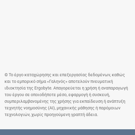
© Το έργο καταχώρησης και επεξεργασίας δεδομένων, καθώς
και το εμπορικό σήμα «Γαληνός» αποτελούν πνευματική
ιδιοκτησία της Ergobyte. Απαγορεύεται η χρήση ή αναπαραγωγή
του έργου σε οποιοδήποτε μέσο, εφαρμογή ή συσκευή,
συμπεριλαμβανομένης της χρήσης για εκπαίδευση ή ανάπτυξη
τεχνητής νοημοσύνης (AI), μηχανικής μάθησης ή παρόμοιων
τεχνολογιών, χωρίς προηγούμενη γραπτή άδεια.