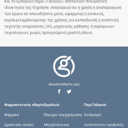
και το εμπορικό σήμα «Γαληνός» αποτελούν πνευματική
ιδιοκτησία της Ergobyte. Απαγορεύεται η χρήση ή αναπαραγωγή
του έργου σε οποιοδήποτε μέσο, εφαρμογή ή συσκευή,
συμπεριλαμβανομένης της χρήσης για εκπαίδευση ή ανάπτυξη
τεχνητής νοημοσύνης (AI), μηχανικής μάθησης ή παρόμοιων
τεχνολογιών, χωρίς προηγούμενη γραπτή άδεια.
Ακουλουθήστε μας
Φαρμακευτικός οδηγός
Εργαλεία
Περί Γαληνού
Φάρμακα
Έλεγχος συγχορήγησης
Συνδρομές
Δραστικές ουσίες
Μητρότητα και
Δυνατότητες προβολής