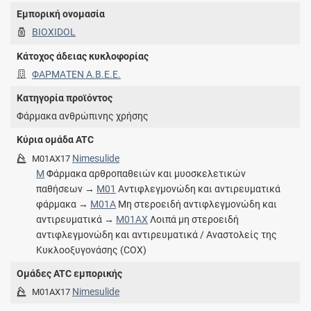
Εμπορική ονομασία
BIOXIDOL
Κάτοχος άδειας κυκλοφορίας
ΦΑΡΜΑΤΕΝ Α.Β.Ε.Ε.
Κατηγορία προϊόντος
Φάρμακα ανθρώπινης χρήσης
Κύρια ομάδα ATC
Nimesulide
M01AX17
M
Φάρμακα αρθροπαθειών και μυοσκελετικών
παθήσεων →
M01
Αντιφλεγμονώδη και αντιρευματικά
φάρμακα →
M01A
Μη στεροειδή αντιφλεγμονώδη και
αντιρευματικά →
M01AX
Λοιπά μη στεροειδή
αντιφλεγμονώδη και αντιρευματικά / Αναστολείς της
Κυκλοοξυγονάσης (COX)
Ομάδες ATC εμπορικής
Nimesulide
M01AX17