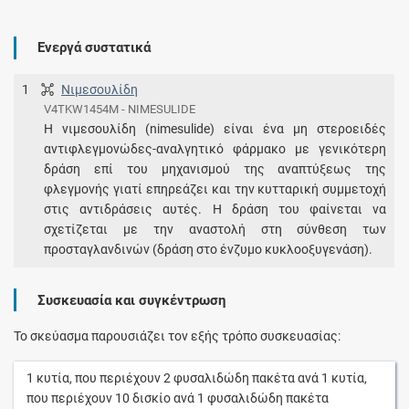
Ενεργά συστατικά
1
Νιμεσουλίδη
V4TKW1454M - NIMESULIDE
Η νιμεσουλίδη (nimesulide) είναι ένα μη στεροειδές
αντιφλεγμονώδες-αναλγητικό φάρμακο με γενικότερη
δράση επί του μηχανισμού της αναπτύξεως της
φλεγμονής γιατί επηρεάζει και την κυτταρική συμμετοχή
στις αντιδράσεις αυτές. Η δράση του φαίνεται να
σχετίζεται με την αναστολή στη σύνθεση των
προσταγλανδινών (δράση στο ένζυμο κυκλοοξυγενάση).
Συσκευασία και συγκέντρωση
Το σκεύασμα παρουσιάζει τον εξής τρόπο συσκευασίας:
1
κυτία
, που περιέχουν
2
φυσαλιδώδη πακέτα
ανά
1
κυτία
,
που περιέχουν
10
δισκίο
ανά
1
φυσαλιδώδη πακέτα