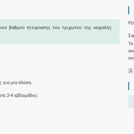
Συνδρομές
FU
ρού βαθμού πιτυρίασης του τριχωτού της κεφαλής
Μάθετε περισσότερα για τα οφέλη και τις
Σα
επιπλέον παροχές των συνδρομητικών
Το
προγραμμάτων
αν
συ
Ενδείξεις και αγωγές
 για μία πλύση.
Βρείτε θεραπευτικές ενδείξεις και αγωγές για
νόσους, συμπτώματα και ιατρικές πράξεις
πί 2-4 εβδομάδες.
Γνωρίζατε ότι...
.