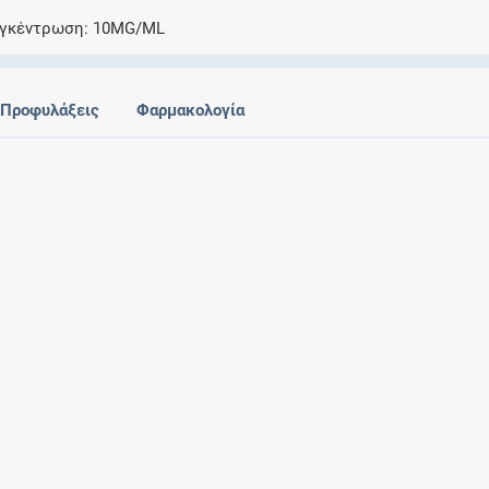
Ελέγξτε την αγωγή σας για αντενδείξεις και
γκέντρωση
10MG/ML
αλληλεπιδράσεις μεταξύ των φαρμάκων
Προφυλάξεις
Φαρμακολογία
Οι συνταγές μου
Αποθηκεύστε τις συνταγές σας και
μοιραστείτε τις εύκολα και με ασφάλεια
Μητρότητα και φάρμακα
Ενημερωθείτε για την ασφάλεια χορήγησης
ενός φαρμάκου κατά τη διάρκεια της
εγκυμοσύνης ή του θηλασμού