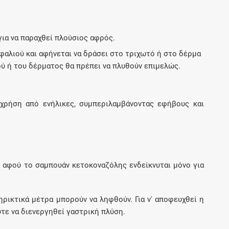
Μοιραζόμαστε μαζί σας γεγονότα της
πορείας του Galinos.gr από το 2011 μέχρι
σήμερα
ια να παραχθεί πλούσιος αφρός.
εφαλιού και αφήνεται να δράσει στο τριχωτό ή στο δέρμα
ού ή του δέρματος θα πρέπει να πλυθούν επιμελώς.
χρήση από ενήλικες, συμπεριλαμβάνοντας εφήβους και
 αφού το σαμπουάν κετοκοναζόλης ενδείκνυται μόνο για
ρικτικά μέτρα μπορούν να ληφθούν. Για ν' αποφευχθεί η
τε να διενεργηθεί γαστρική πλύση.