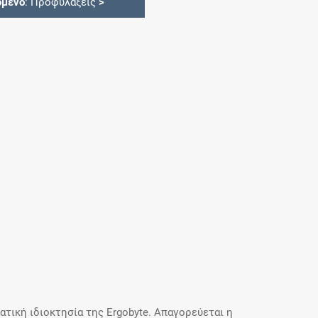
όμενο
: Προφυλάξεις
>
τική ιδιοκτησία της Ergobyte. Απαγορεύεται η