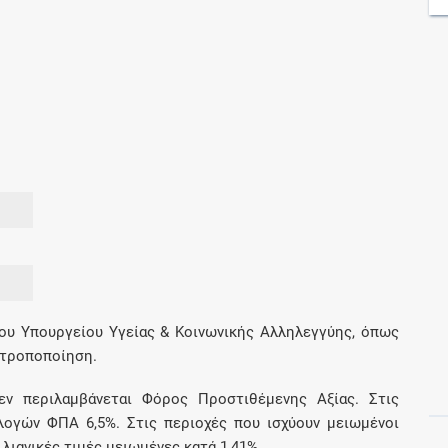
Μοιραζόμαστε μαζί σας γεγονότα της
πορείας του Galinos.gr από το 2011 μέχρι
σήμερα
ου Υπουργείου Υγείας & Κοινωνικής Αλληλεγγύης, όπως
 τροποποίηση.
εν περιλαμβάνεται Φόρος Προστιθέμενης Αξίας. Στις
αλογών ΦΠΑ 6,5%. Στις περιοχές που ισχύουν μειωμένοι
ιανικές τιμές μειωμένες κατά 1,41%.