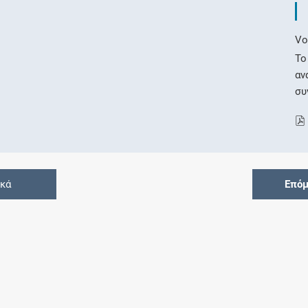
Vo
Το
αν
συ
ικά
Επόμ