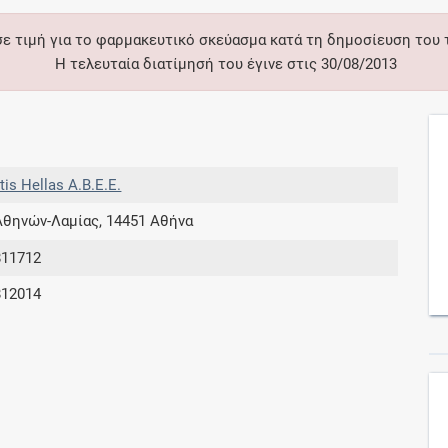
σε τιμή για το φαρμακευτικό σκεύασμα κατά τη δημοσίευση του
Συνδρομές
Η τελευταία διατίμησή του έγινε στις 30/08/2013
Μάθετε περισσότερα για τα οφέλη και τις
επιπλέον παροχές των συνδρομητικών
προγραμμάτων
tis Hellas A.Β.Ε.Ε.
Αθηνών-Λαμίας, 14451 Αθήνα
Ενδείξεις και αγωγές
811712
812014
Βρείτε θεραπευτικές ενδείξεις και αγωγές για
νόσους, συμπτώματα και ιατρικές πράξεις
Γνωρίζατε ότι...