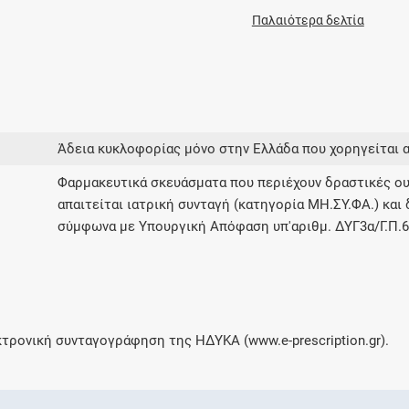
Παλαιότερα δελτία
Άδεια κυκλοφορίας μόνο στην Ελλάδα που χορηγείται 
Φαρμακευτικά σκευάσματα που περιέχουν δραστικές ου
απαιτείται ιατρική συνταγή (κατηγορία ΜΗ.ΣΥ.ΦΑ.) και 
σύμφωνα με Υπουργική Απόφαση υπ'αριθμ. ΔΥΓ3α/Γ.Π.63
τρονική συνταγογράφηση της ΗΔΥΚΑ (www.e-prescription.gr).