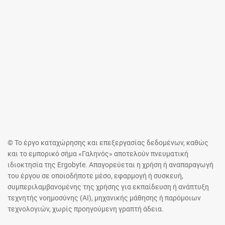
© Το έργο καταχώρησης και επεξεργασίας δεδομένων, καθώς
και το εμπορικό σήμα «Γαληνός» αποτελούν πνευματική
ιδιοκτησία της Ergobyte. Απαγορεύεται η χρήση ή αναπαραγωγή
του έργου σε οποιοδήποτε μέσο, εφαρμογή ή συσκευή,
συμπεριλαμβανομένης της χρήσης για εκπαίδευση ή ανάπτυξη
τεχνητής νοημοσύνης (AI), μηχανικής μάθησης ή παρόμοιων
τεχνολογιών, χωρίς προηγούμενη γραπτή άδεια.