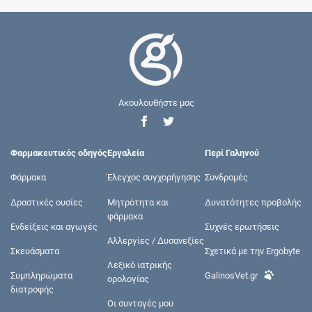
Ακουλουθήστε μας
Φαρμακευτικός οδηγός
Εργαλεία
Περί Γαληνού
Φάρμακα
Έλεγχος συγχορήγησης
Συνδρομές
Δραστικές ουσίες
Μητρότητα και
Δυνατότητες προβολής
φάρμακα
Ενδείξεις και αγωγές
Συχνές ερωτήσεις
Αλλεργίες / Δυσανεξίες
Σκευάσματα
Σχετικά με την Ergobyte
Λεξικό ιατρικής
Συμπληρώματα
GalinosVet.gr
ορολογίας
διατροφής
Οι συνταγές μου