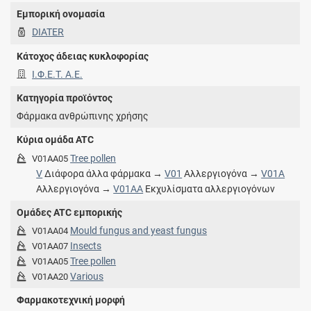
Εμπορική ονομασία
DIATER
Κάτοχος άδειας κυκλοφορίας
Ι.Φ.Ε.Τ. A.E.
Κατηγορία προϊόντος
Φάρμακα ανθρώπινης χρήσης
Κύρια ομάδα ATC
Tree pollen
V01AA05
V
Διάφορα άλλα φάρμακα →
V01
Αλλεργιογόνα →
V01A
Αλλεργιογόνα →
V01AA
Εκχυλίσματα αλλεργιογόνων
Ομάδες ATC εμπορικής
Mould fungus and yeast fungus
V01AA04
Insects
V01AA07
Tree pollen
V01AA05
Various
V01AA20
Φαρμακοτεχνική μορφή