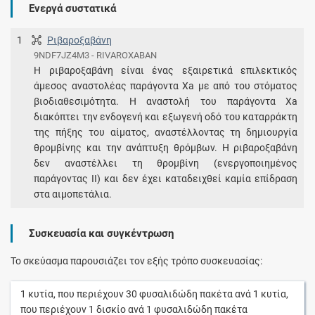
Ενεργά συστατικά
1
Ριβαροξαβάνη
9NDF7JZ4M3 - RIVAROXABAN
Η ριβαροξαβάνη είναι ένας εξαιρετικά επιλεκτικός
άμεσος αναστολέας παράγοντα Xa με από του στόματος
βιοδιαθεσιμότητα. Η αναστολή του παράγοντα Xa
διακόπτει την ενδογενή και εξωγενή οδό του καταρράκτη
της πήξης του αίματος, αναστέλλοντας τη δημιουργία
θρομβίνης και την ανάπτυξη θρόμβων. Η ριβαροξαβάνη
δεν αναστέλλει τη θρομβίνη (ενεργοποιημένος
παράγοντας II) και δεν έχει καταδειχθεί καμία επίδραση
στα αιμοπετάλια.
Συσκευασία και συγκέντρωση
Το σκεύασμα παρουσιάζει τον εξής τρόπο συσκευασίας:
1
κυτία
, που περιέχουν
30
φυσαλιδώδη πακέτα
ανά
1
κυτία
,
που περιέχουν
1
δισκίο
ανά
1
φυσαλιδώδη πακέτα