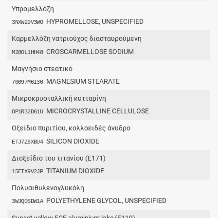
Υπρομελλόζη
HYPROMELLOSE, UNSPECIFIED
3NXW29V3WO
Καρμελλόζη νατριούχος διασταυρούμενη
CROSCARMELLOSE SODIUM
M28OL1HH48
Μαγνήσιο στεατικό
MAGNESIUM STEARATE
70097M6I30
Μικροκρυσταλλική κυτταρίνη
MICROCRYSTALLINE CELLULOSE
OP1R32D61U
Οξείδιο πυριτίου, κολλοειδές άνυδρο
SILICON DIOXIDE
ETJ7Z6XBU4
Διοξείδιο του τιτανίου (E171)
TITANIUM DIOXIDE
15FIX9V2JP
Πολυαιθυλενογλυκόλη
POLYETHYLENE GLYCOL, UNSPECIFIED
3WJQ0SDW1A
Sunset yellow FCF aluminium lake (E110)