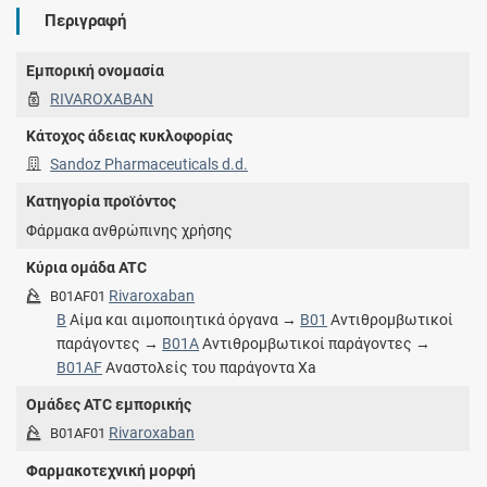
Περιγραφή
Εμπορική ονομασία
RIVAROXABAN
Κάτοχος άδειας κυκλοφορίας
Sandoz Pharmaceuticals d.d.
Κατηγορία προϊόντος
Φάρμακα ανθρώπινης χρήσης
Κύρια ομάδα ATC
Rivaroxaban
B01AF01
B
Αίμα και αιμοποιητικά όργανα →
B01
Αντιθρομβωτικοί
παράγοντες →
B01A
Αντιθρομβωτικοί παράγοντες →
B01AF
Αναστολείς του παράγοντα Xa
Ομάδες ATC εμπορικής
Rivaroxaban
B01AF01
Φαρμακοτεχνική μορφή