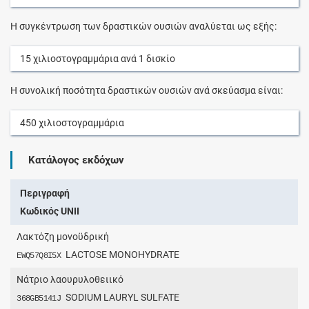
Η συγκέντρωση των δραστικών ουσιών αναλύεται ως εξής:
15
χιλιοστογραμμάρια
ανά
1
δισκίο
Η συνολική ποσότητα δραστικών ουσιών ανά σκεύασμα είναι:
450
χιλιοστογραμμάρια
Κατάλογος εκδόχων
Περιγραφή
Κωδικός UNII
Λακτόζη μονοϋδρική
LACTOSE MONOHYDRATE
EWQ57Q8I5X
Νάτριο λαουρυλοθειικό
SODIUM LAURYL SULFATE
368GB5141J