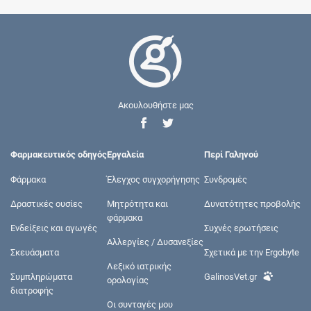
Ακουλουθήστε μας
Φαρμακευτικός οδηγός
Εργαλεία
Περί Γαληνού
Φάρμακα
Έλεγχος συγχορήγησης
Συνδρομές
Δραστικές ουσίες
Μητρότητα και
Δυνατότητες προβολής
φάρμακα
Ενδείξεις και αγωγές
Συχνές ερωτήσεις
Αλλεργίες / Δυσανεξίες
Σκευάσματα
Σχετικά με την Ergobyte
Λεξικό ιατρικής
Συμπληρώματα
GalinosVet.gr
ορολογίας
διατροφής
Οι συνταγές μου