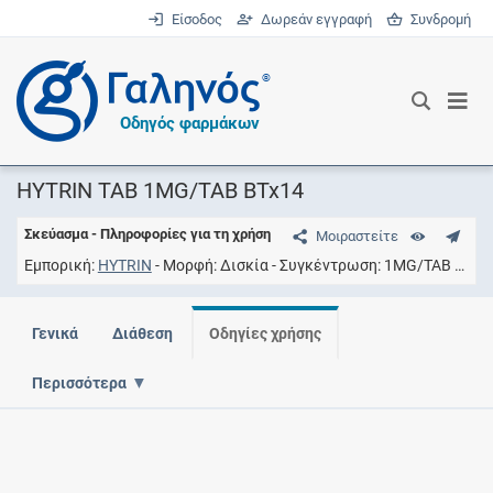
Είσοδος
Δωρεάν εγγραφή
Συνδρομή
®
Οδηγός φαρμάκων
HYTRIN TAB 1MG/TAB BTx14
Σκεύασμα - Πληροφορίες για τη χρήση
Μοιραστείτε
Εμπορική
HYTRIN
Μορφή
Δισκία
Συγκέντρωση
1MG/TAB {a} + 2MG/TAB {b}
Γενικά
Διάθεση
Οδηγίες χρήσης
Περισσότερα